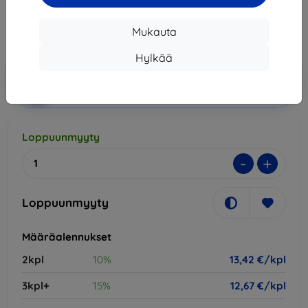
13,42 €
Mukauta
Hinta ilman ALV:tä
10,82 €
Hylkää
Lisää
Alennus kupongilla
-10%
EXTRA10
ostoskoriin
Loppuunmyyty
-
+
Loppuunmyyty
Määräalennukset
2kpl
10%
13,42 €/kpl
3kpl+
15%
12,67 €/kpl