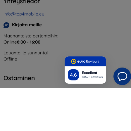
Yhteystiedot
info@top4mobile.eu
Kirjoita meille
Maanantaista perjantaihin:
Online
8:00 - 16:00
Lauantai ja sunnuntai:
Offline
Excellent
4.6
Ostaminen
13575 reviews
Toimitus ja maksaminen
Blog
Cashback
Palautus