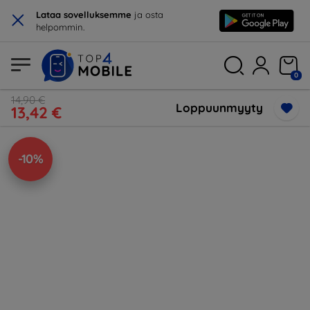
×
Lataa sovelluksemme
ja osta
helpommin.
0
14,90 €
Loppuunmyyty
13,42 €
-10%