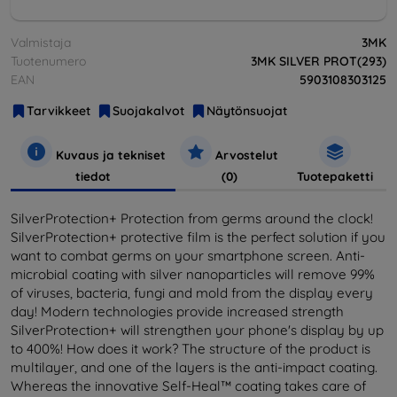
Valmistaja
3MK
Tuotenumero
3MK SILVER PROT(293)
EAN
5903108303125
Tarvikkeet
Suojakalvot
Näytönsuojat
Kuvaus ja tekniset
Arvostelut
tiedot
(0)
Tuotepaketti
SilverProtection+ Protection from germs around the clock!
SilverProtection+ protective film is the perfect solution if you
want to combat germs on your smartphone screen. Anti-
microbial coating with silver nanoparticles will remove 99%
of viruses, bacteria, fungi and mold from the display every
day! Modern technologies provide increased strength
SilverProtection+ will strengthen your phone's display by up
to 400%! How does it work? The structure of the product is
multilayer, and one of the layers is the anti-impact coating.
Whereas the innovative Self-Heal™ coating takes care of