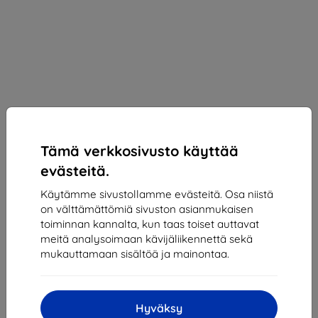
Tämä verkkosivusto käyttää
evästeitä.
Käytämme sivustollamme evästeitä. Osa niistä
on välttämättömiä sivuston asianmukaisen
toiminnan kannalta, kun taas toiset auttavat
Suojakalvo 3MK Motorola Moto G8 Power - 3mk
meitä analysoimaan kävijäliikennettä sekä
SilverProtection+ (5903108303125)
mukauttamaan sisältöä ja mainontaa.
Sopii:
Motorola Moto G8 Power
Kuvaus ja tekniset tiedot
Hyväksy
14,90 €