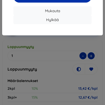
13,42 €
Mukauta
Hinta ilman ALV:tä
10,82 €
Hylkää
Lisää
Alennus kupongilla
-10%
EXTRA10
ostoskoriin
Loppuunmyyty
-
+
Loppuunmyyty
Määräalennukset
2kpl
10%
13,42 €/kpl
3kpl+
15%
12,67 €/kpl