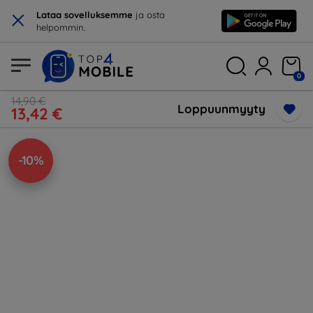
×
Lataa sovelluksemme
ja osta
helpommin.
0
14,90 €
Loppuunmyyty
13,42 €
-10%