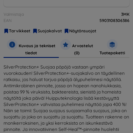
Valmistaja
3MK
EAN
5903108306386
Tarvikkeet
Suojakalvot
Näytönsuojat
Kuvaus ja tekniset
Arvostelut
tiedot
(0)
Tuotepaketti
SilverProtection+ Suojaa pöpöjä vastaan ympäri
vuorokauden! SilverProtection+-suojakalvo on täydellinen
ratkaisu, jos haluat torjua pöpöjä älypuhelimesi näytöllä.
Antimikrobinen pinnoite, jossa on hopean nanohiukkasia,
poistaa 99 % viruksista, bakteereista, sienistä ja homeista
näytöltä joka päivä! Huipputeknologia lisää kestävyyttä
SilverProtection+ vahvistaa puhelimesi näyttöä jopa 400 %!
Näin se toimii: Suojaa suojaus suojaamalla suojaus, joka on
suojattu ja joka on suojattu ja suojattu. Tuotteen rakenne on
monikerroksinen, ja yksi kerroksista on iskunkestävä
pinnoite. Ja innovatiivinen Self-Heal™-pinnoite huolehtii