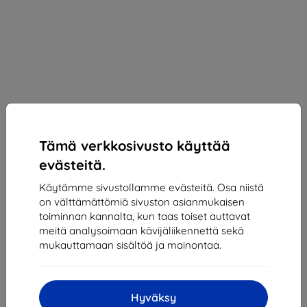
Tämä verkkosivusto käyttää
evästeitä.
Käytämme sivustollamme evästeitä. Osa niistä
on välttämättömiä sivuston asianmukaisen
toiminnan kannalta, kun taas toiset auttavat
Suojakalvo 3MK Silver Protect+ Huawei Mate 40
meitä analysoimaan kävijäliikennettä sekä
Pro Wet-mounted Antimicrobial film
mukauttamaan sisältöä ja mainontaa.
Sopii:
Huawei Mate 40 Pro
Kuvaus ja tekniset tiedot
Hyväksy
14,90 €