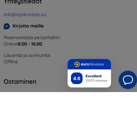
Yhteystiedot
info@top4mobile.eu
Kirjoita meille
Maanantaista perjantaihin:
Online
8:00 - 16:00
Lauantai ja sunnuntai:
Offline
Excellent
4.6
Ostaminen
13575 reviews
Toimitus ja maksaminen
Blog
Cashback
Palautus