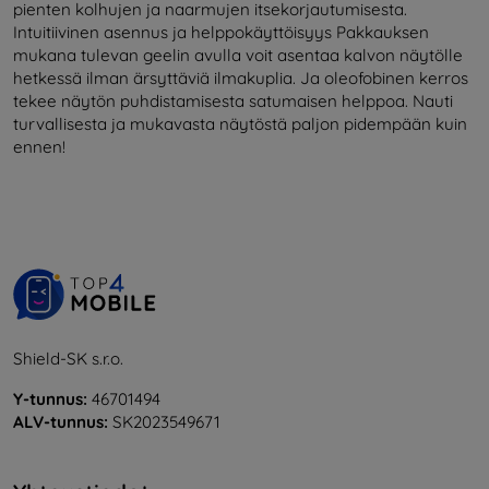
pienten kolhujen ja naarmujen itsekorjautumisesta.
Intuitiivinen asennus ja helppokäyttöisyys Pakkauksen
mukana tulevan geelin avulla voit asentaa kalvon näytölle
hetkessä ilman ärsyttäviä ilmakuplia. Ja oleofobinen kerros
tekee näytön puhdistamisesta satumaisen helppoa. Nauti
turvallisesta ja mukavasta näytöstä paljon pidempään kuin
ennen!
Shield-SK s.r.o.
Y-tunnus:
46701494
ALV-tunnus:
SK2023549671