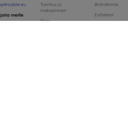
op4mobile.eu
Toimitus ja
Brändimme
maksaminen
Evästeesi
rjoita meille
Blog
Henkilötietojen 
taista
Cashback
aihin:
Reklamaatiopolit
8:00 - 16:00
Palautus
Sopimusehdot
i ja sunnuntai:
Reklamaatio
Blog
Yhteystiedot
Yhteystiedot
Vihreä energia
n.