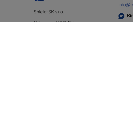
info@t
Shield-SK s.r.o.
Ki
Y-tunnus:
46701494
Maanan
ALV-tunnus:
SK2023549671
perjant
Online
Lauanta
Offline
©
2026
top4mobile.fi. Kaikki oikeudet pidätetää