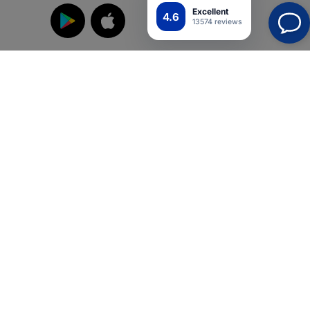
Excellent
4.6
13574 reviews
Liity meihin
suoja
iikka
Top4Mobile.fi
Verkkokauppamme