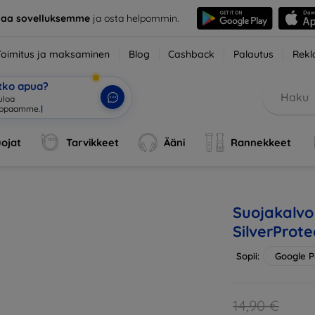
taa sovelluksemme
ja osta helpommin.
Toimitus ja maksaminen
Blog
Cashback
Palautus
Rekl
etko apua?
uloa
uppaamme.
|
ojat
Tarvikkeet
Ääni
Rannekkeet
Suojakalvo
SilverProte
Sopii:
Google Pi
14,90 €