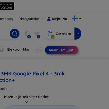
amaatio
Yhteystiedot
Kirjaudu
Ostoskori
0
0
0
Elektroniikka
Alennusmyynti
 3MK Google Pixel 4 - 3mk
ction+
xel 4
Kuvaus ja tekniset tiedot