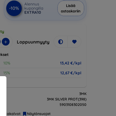
Alennus
Lisää
-10%
kupongilla
ostoskoriin
EXTRA10
ty
+
Loppuunmyyty
kset
10%
13,42 €/kpl
15%
12,67 €/kpl
3MK
3MK SILVER PROT(398)
5903108302050
Suojakalvot
Näytönsuojat