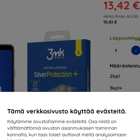
13,42 €
Hinta ilman ALV:tä
10,82 €
Loppuunmyy
-
Määräalennu
2kpl
3kpl+
Tämä verkkosivusto käyttää evästeitä.
Valmistaja
Tuotenumero
Käytämme sivustollamme evästeitä. Osa niistä on
EAN
välttämättömiä sivuston asianmukaisen toiminnan
kannalta, kun taas toiset auttavat meitä analysoimaan
Tarvikkeet