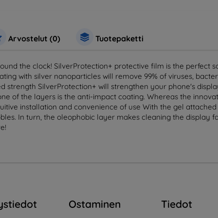
Arvostelut (0)
Tuotepaketti
und the clock! SilverProtection+ protective film is the perfect 
ing with silver nanoparticles will remove 99% of viruses, bacte
 strength SilverProtection+ will strengthen your phone's displ
 one of the layers is the anti-impact coating. Whereas the innova
uitive installation and convenience of use With the gel attached t
les. In turn, the oleophobic layer makes cleaning the display f
e!
ystiedot
Ostaminen
Tiedot