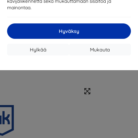
kävijäliikennettä sekä mukauttamaan sisältöä ja
mainontaa.
Hyväksy
Hylkää
Mukauta