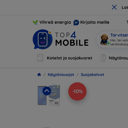
×
La
Vihreä energia
Kirjoita meille
Tarvits
Hei, tervet
verkkoka
Kotelot ja suojakuoret
Näytönsu
Näytönsuojat
Suojakalvot
-10%