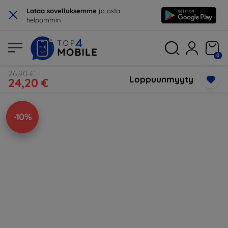
×
Lataa sovelluksemme
ja osta
helpommin.
0
26,90 €
Loppuunmyyty
24,20 €
-10%