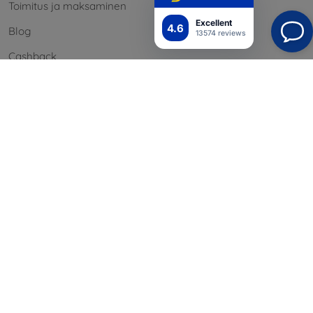
Toimitus ja maksaminen
Excellent
4.6
Blog
13574 reviews
Cashback
Palautus
Reklamaatio
Yhteystiedot
Tiedot
Brändimme
Evästeesi
Henkilötietojen suoja
Reklamaatiopolitiikka
Sopimusehdot