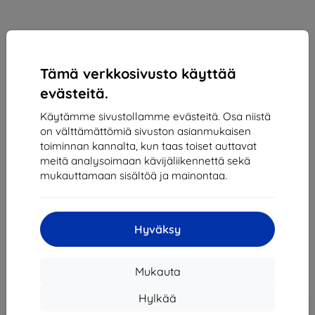
Tämä verkkosivusto käyttää
evästeitä.
Käytämme sivustollamme evästeitä. Osa niistä
Eiger Glass
on välttämättömiä sivuston asianmukaisen
Suojakalvo Eiger Tri Flex High-Impact Film Screen
toiminnan kannalta, kun taas toiset auttavat
Protector (1 Pack) for Samsung Galaxy Tab A 10.5
meitä analysoimaan kävijäliikennettä sekä
in Clear (EGSP00408)
mukauttamaan sisältöä ja mainontaa.
Sopii:
Samsung Galaxy Tab A 10.5
26,90 €
Hyväksy
24,20 €
Mukauta
Hinta ilman ALV:tä
19,52 €
Hylkää
Lisää
Alennus kupongilla
-10%