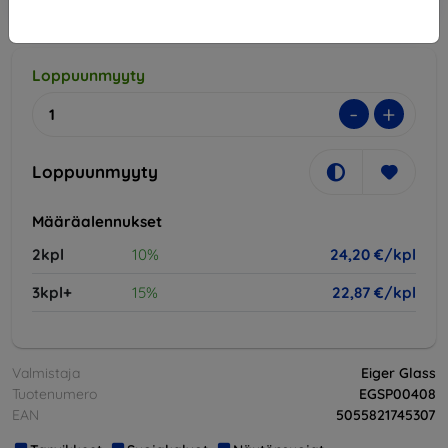
EXTRA10
ostoskoriin
Loppuunmyyty
-
+
Loppuunmyyty
Määräalennukset
2kpl
10%
24,20 €/kpl
3kpl+
15%
22,87 €/kpl
Valmistaja
Eiger Glass
Tuotenumero
EGSP00408
EAN
5055821745307