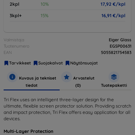
2kpl
10%
17,92 €/kpl
3kpl+
15%
16,91 €/kpl
Valmistaja
Eiger Glass
Tuotenumero
EGSP00631
EAN
5055821754583
Tarvikkeet
Suojakalvot
Näytönsuojat
Kuvaus ja tekniset
Arvostelut
tiedot
(0)
Tuotepaketti
Tri Flex uses an intelligent three-layer design for the
ultimate, flexible screen protector solution. Providing scratch
and impact protection, Tri Flex offers easy application for all
devices.
Multi-Layer Protection