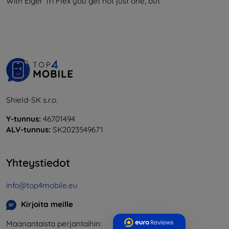
With Eiger Tri Flex you get not just one, but
Shield-SK s.r.o.
Y-tunnus:
46701494
ALV-tunnus:
SK2023549671
Yhteystiedot
info@top4mobile.eu
Kirjoita meille
Maanantaista perjantaihin: