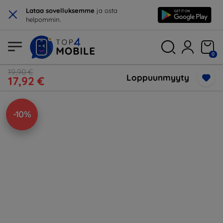
×
Lataa sovelluksemme
ja osta
helpommin.
0
19,90 €
Loppuunmyyty
17,92 €
-10%