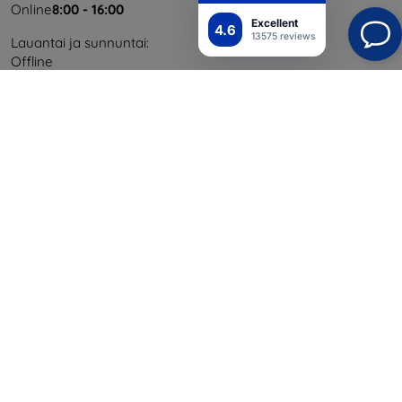
Online
8:00 - 16:00
Excellent
4.6
13575 reviews
Lauantai ja sunnuntai:
Offline
Ostaminen
Toimitus ja maksaminen
Blog
Cashback
Palautus
Reklamaatio
Yhteystiedot
Tiedot