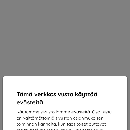
Tämä verkkosivusto käyttää
Eiger Glass
evästeitä.
Suojakalvo Eiger Tri Flex High-Impact Film Screen
Käytämme sivustollamme evästeitä. Osa niistä
Protector (2 Pack) for Apple iPhone 12 Pro Max
on välttämättömiä sivuston asianmukaisen
(EGSP00631)
toiminnan kannalta, kun taas toiset auttavat