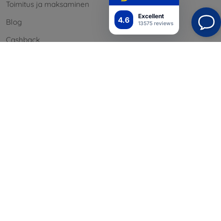
Toimitus ja maksaminen
Excellent
4.6
Blog
13575 reviews
Cashback
Palautus
Reklamaatio
Yhteystiedot
Tiedot
Brändimme
Evästeesi
Henkilötietojen suoja
Reklamaatiopolitiikka
Sopimusehdot