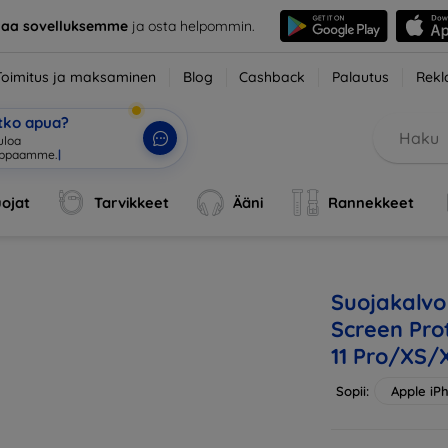
taa sovelluksemme
ja osta helpommin.
Toimitus ja maksaminen
Blog
Cashback
Palautus
Rekl
etko apua?
tuloa verkkokauppaa
|
ojat
Tarvikkeet
Ääni
Rannekkeet
Suojakalvo 
Screen Prot
11 Pro/XS/
Sopii:
Apple iP