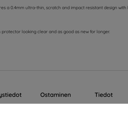
res a 0.4mm ultra-thin, scratch and impact resistant design with
 protector looking clear and as good as new for longer.
ystiedot
Ostaminen
Tiedot
op4mobile.eu
Toimitus ja
Brändimme
maksaminen
Evästeesi
rjoita meille
Blog
Henkilötietojen 