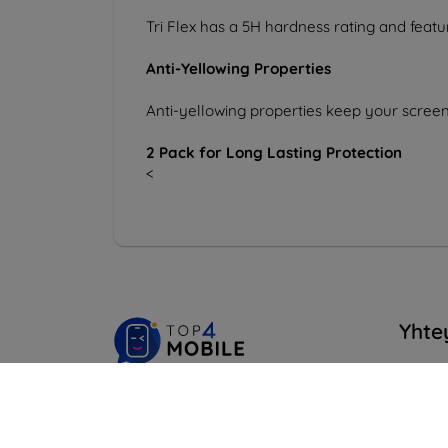
Tri Flex has a 5H hardness rating and featu
Anti-Yellowing Properties
Anti-yellowing properties keep your screen
2 Pack for Long Lasting Protection
<
Yhte
info@t
Shield-SK s.r.o.
Ki
Y-tunnus:
46701494