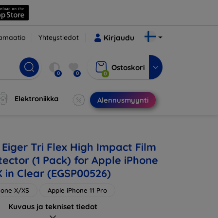
amaatio
Yhteystiedot
Kirjaudu
Ostoskori
0
0
0
Elektroniikka
Alennusmyynti
Eiger Tri Flex High Impact Film
ector (1 Pack) for Apple iPhone
X in Clear (EGSP00526)
hone X/XS
Apple iPhone 11 Pro
Kuvaus ja tekniset tiedot