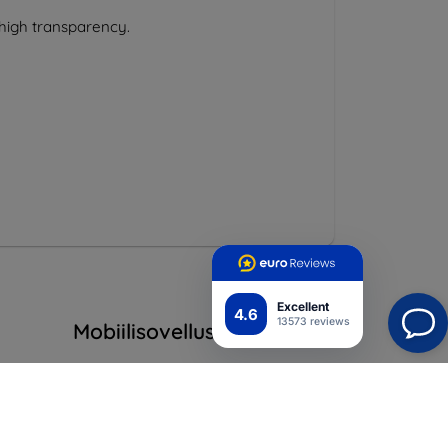
 high transparency.
Excellent
4.6
13573 reviews
Mobiilisovellus
Liity meihin
suoja