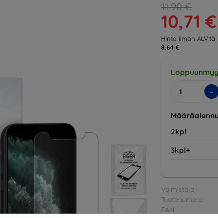
11,90 €
10,71 €
Hinta ilman ALV:tä
8,64 €
Loppuunmyy
-
Määräalennu
2kpl
3kpl+
Valmistaja
Tuotenumero
EAN