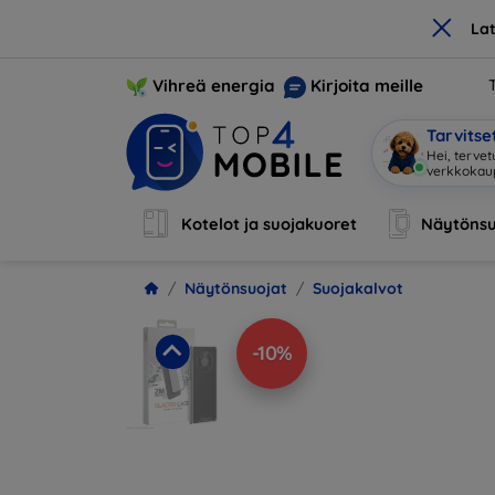
×
La
Vihreä energia
Kirjoita meille
Tarvits
Hei, terve
Kotelot ja suojakuoret
Näytönsu
Näytönsuojat
Suojakalvot
-10%