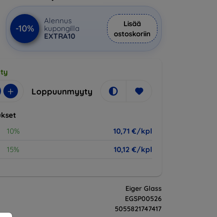
Alennus
Lisää
-10%
kupongilla
ostoskoriin
EXTRA10
ty
+
Loppuunmyyty
kset
10%
10,71 €/kpl
15%
10,12 €/kpl
Eiger Glass
EGSP00526
5055821747417