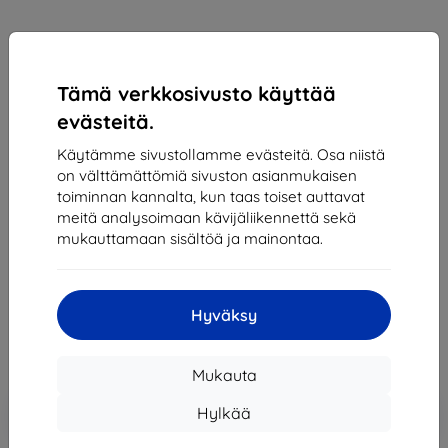
Tämä verkkosivusto käyttää
evästeitä.
Käytämme sivustollamme evästeitä. Osa niistä
on välttämättömiä sivuston asianmukaisen
Suojakalvo Samsung Screen Protector Samsung
toiminnan kannalta, kun taas toiset auttavat
Galaxy S8
meitä analysoimaan kävijäliikennettä sekä
mukauttamaan sisältöä ja mainontaa.
Sopii:
Samsung Galaxy S8
17,91 €
16,12 €
Hyväksy
Hinta ilman ALV:tä
13,00 €
Mukauta
Lisää
Alennus kupongilla
-10%
Hylkää
EXTRA10
ostoskoriin