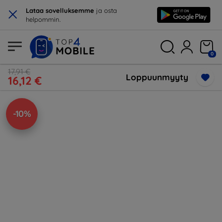
×
Lataa sovelluksemme
ja osta
helpommin.
0
17,91 €
Loppuunmyyty
16,12 €
-10%