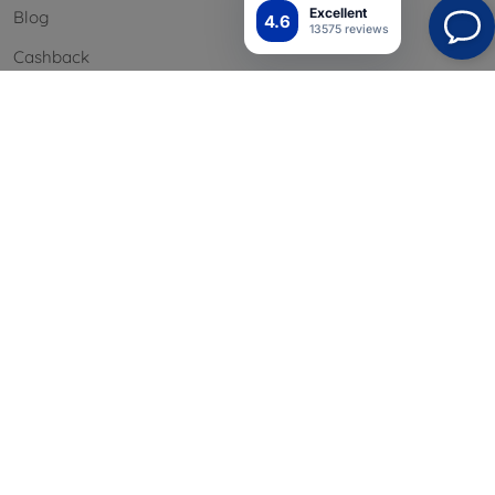
Excellent
Blog
4.6
13575 reviews
Cashback
Palautus
Reklamaatio
Yhteystiedot
Tiedot
Brändimme
Evästeesi
Henkilötietojen suoja
Reklamaatiopolitiikka
Sopimusehdot
Blog