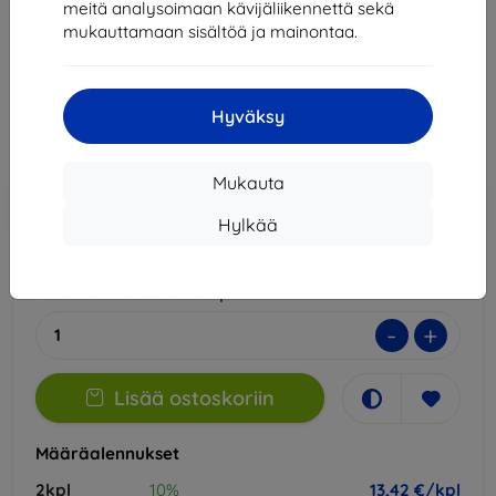
meitä analysoimaan kävijäliikennettä sekä
Sopii:
Infinix Note 50
Infinix Note 50 Pro
mukauttamaan sisältöä ja mainontaa.
14,90 €
13,42 €
Hyväksy
Hinta ilman ALV:tä
10,82 €
Mukauta
Lisää
Alennus kupongilla
-10%
EXTRA10
ostoskoriin
Hylkää
Ulkoinen varasto > 5 kpl
-
+
Lisää ostoskoriin
Määräalennukset
2kpl
10%
13,42 €/kpl