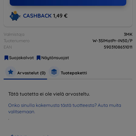
CASHBACK
1,49 €
Valmistaja
3MK
Tuotenumero
W-3SlMatPr-IN50/P
EAN
5903108651011
Suojakalvot
Näytönsuojat
Arvostelut (0)
Tuotepaketti
Tätä tuotetta ei ole vielä arvosteltu.
Onko sinulla kokemusta tästä tuotteesta? Auta muita
valitsemaan.
.