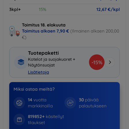
3kpl+
15%
12,67 €/kpl
Toimitus 18. elokuuta
Toimitus alkaen
7,90 €
(Ilmainen alkaen 200,00
€)
Tuotepaketti
Kotelot ja suojakuoret +
-15%
Näytönsuojat
Lisätietoja
Miksi ostaa meiltä?
14
vuotta
30
päivää
markkinoilla
palautukseen
819852+
käsitellyt
tilaukset