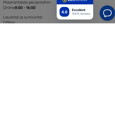
Maanantaista perjantaihin:
Online
8:00 - 16:00
Excellent
4.6
13575 reviews
Lauantai ja sunnuntai:
Offline
Ostaminen
Toimitus ja maksaminen
Blog
Cashback
Palautus
Reklamaatio
Yhteystiedot
Tiedot