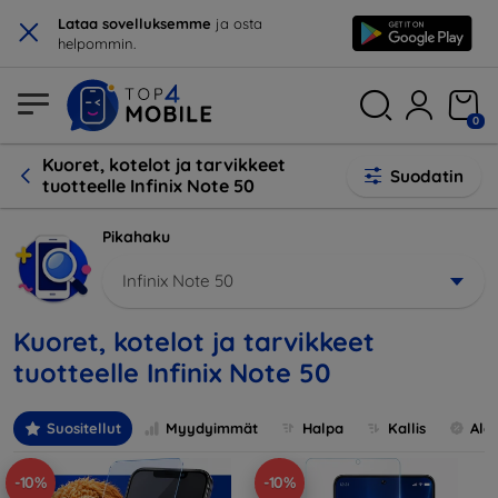
×
Lataa sovelluksemme
ja osta
helpommin.
0
Kuoret, kotelot ja tarvikkeet
Suodatin
tuotteelle Infinix Note 50
Pikahaku
Infinix Note 50
Kuoret, kotelot ja tarvikkeet
tuotteelle Infinix Note 50
Suositellut
Myydyimmät
Halpa
Kallis
Ale
-10%
-10%