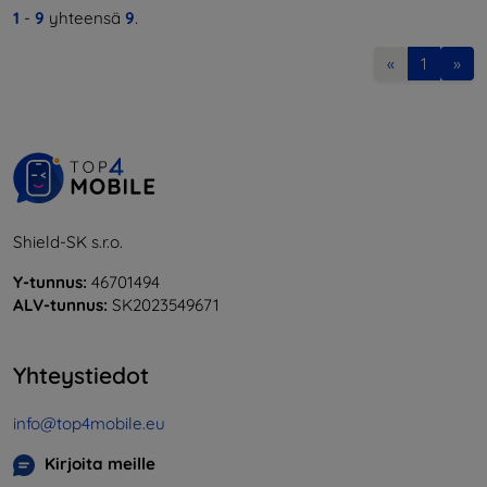
1
-
9
yhteensä
9
.
«
1
»
Shield-SK s.r.o.
Y-tunnus:
46701494
ALV-tunnus:
SK2023549671
Yhteystiedot
info@top4mobile.eu
Kirjoita meille