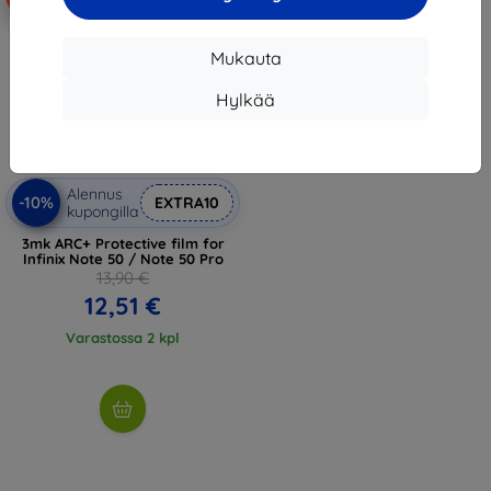
Mukauta
Hylkää
Alennus
-10%
EXTRA10
kupongilla
3mk ARC+ Protective film for
Infinix Note 50 / Note 50 Pro
13,90 €
12,51 €
Varastossa 2 kpl