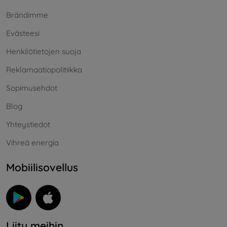
Brändimme
Evästeesi
Henkilötietojen suoja
Reklamaatiopolitiikka
Sopimusehdot
Blog
Yhteystiedot
Vihreä energia
Mobiilisovellus
Liity meihin