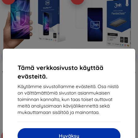
Alennus
Alennus
-10%
-10%
EXTRA10
EXTRA10
kupongilla
kupongilla
Tämä verkkosivusto käyttää
3mk Silky Matt Pro Protective
3mk FlexibleGlass Hybrid glass
film for Infinix Note 50 / Note 50
for Infinix Note 50 / Note 50 Pro
evästeitä.
Pro
12,90 €
14,90 €
11,61 €
Käytämme sivustollamme evästeitä. Osa niistä
13,42 €
on välttämättömiä sivuston asianmukaisen
Varastossa > 5 kpl
Varastossa > 5 kpl
toiminnan kannalta, kun taas toiset auttavat
meitä analysoimaan kävijäliikennettä sekä
mukauttamaan sisältöä ja mainontaa.
Hyväksy
-10%