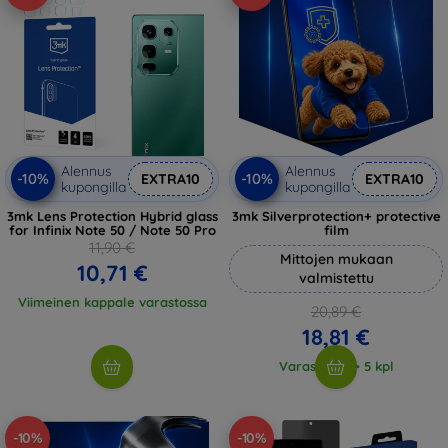
Alennus
Alennus
-10%
-10%
EXTRA10
EXTRA10
kupongilla
kupongilla
3mk Lens Protection Hybrid glass
3mk Silverprotection+ protective
for Infinix Note 50 / Note 50 Pro
film
11,90 €
Mittojen mukaan
10,71 €
valmistettu
Viimeinen kappale varastossa
20,89 €
18,81 €
Varastossa > 5 kpl
-10%
-10%