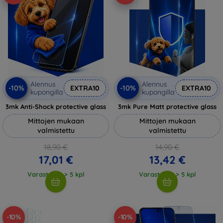
Alennus
Alennus
-10%
-10%
EXTRA10
EXTRA10
kupongilla
kupongilla
3mk Anti-Shock protective glass
3mk Pure Matt protective glass
Mittojen mukaan
Mittojen mukaan
valmistettu
valmistettu
18,90 €
14,90 €
17,01 €
13,42 €
Varastossa > 5 kpl
Varastossa > 5 kpl
-10%
-10%