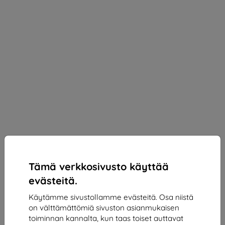
Tämä verkkosivusto käyttää
evästeitä.
Käytämme sivustollamme evästeitä. Osa niistä
on välttämättömiä sivuston asianmukaisen
3mk 1UP Protective film for Xiaomi Mix Fold 4
toiminnan kannalta, kun taas toiset auttavat
(front)