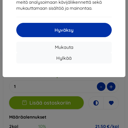
meitä analysoimaan kävijäliikennettä sekä
Sopii:
Xiaomi Mix Fold 4
mukauttamaan sisältöä ja mainontaa.
23,89 €
21,50 €
Hyväksy
Hinta ilman ALV:tä
17,34 €
Mukauta
Lisää
Alennus kupongilla
-10%
EXTRA10
ostoskoriin
Hylkää
Ulkoinen varasto > 5 kpl
-
+
Lisää ostoskoriin
Määräalennukset
2kpl
10%
21,50 €/kpl