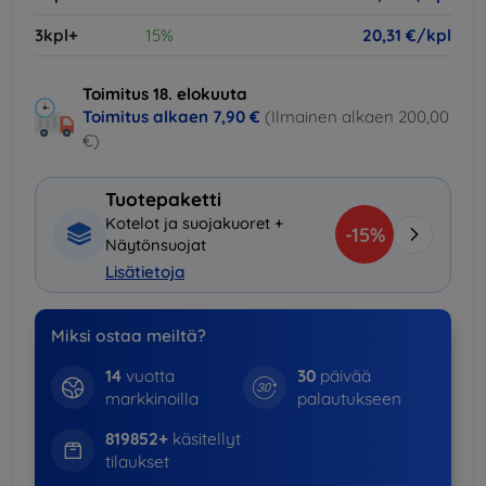
3kpl+
15%
20,31 €/kpl
Toimitus 18. elokuuta
Toimitus alkaen
7,90 €
(Ilmainen alkaen 200,00
€)
Tuotepaketti
Kotelot ja suojakuoret +
-15%
Näytönsuojat
Lisätietoja
Miksi ostaa meiltä?
14
vuotta
30
päivää
markkinoilla
palautukseen
819852+
käsitellyt
tilaukset