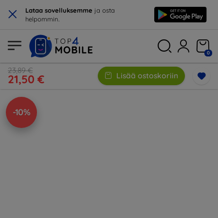
×
Lataa sovelluksemme
ja osta
helpommin.
0
23,89 €
Lisää ostoskoriin
21,50 €
-10%