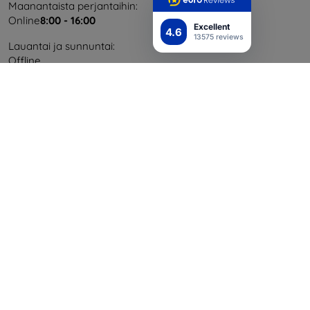
Maanantaista perjantaihin:
Online
8:00 - 16:00
Excellent
4.6
13575 reviews
Lauantai ja sunnuntai:
Offline
Ostaminen
Toimitus ja maksaminen
Blog
Cashback
Palautus
Reklamaatio
Yhteystiedot
Tiedot