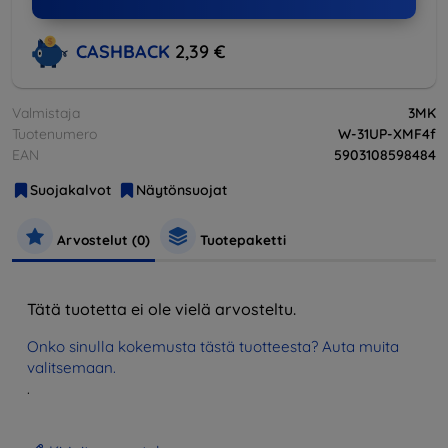
CASHBACK
2,39 €
Valmistaja
3MK
Tuotenumero
W-31UP-XMF4f
EAN
5903108598484
Suojakalvot
Näytönsuojat
Arvostelut (0)
Tuotepaketti
Tätä tuotetta ei ole vielä arvosteltu.
Onko sinulla kokemusta tästä tuotteesta? Auta muita
valitsemaan.
.