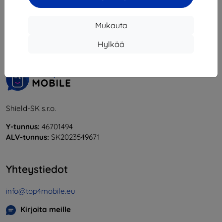
1
-
6
yhteensä
6
.
Mukauta
«
1
»
Hylkää
Shield-SK s.r.o.
Y-tunnus:
46701494
ALV-tunnus:
SK2023549671
Yhteystiedot
info@top4mobile.eu
Kirjoita meille