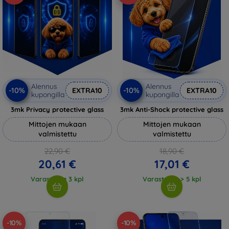
Alennus
Alennus
-10%
-10%
EXTRA10
EXTRA10
kupongilla
kupongilla
3mk Privacy protective glass
3mk Anti-Shock protective glass
Mittojen mukaan
Mittojen mukaan
valmistettu
valmistettu
22,90 €
18,90 €
20,61 €
17,01 €
Varastossa 3 kpl
Varastossa > 5 kpl
-10%
-10%