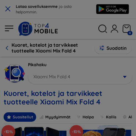
×
Lataa sovelluksemme
ja osta
helpommin.
0
Kuoret, kotelot ja tarvikkeet
Suodatin
tuotteelle Xiaomi Mix Fold 4
Pikahaku
Xiaomi Mix Fold 4
Kuoret, kotelot ja tarvikkeet
tuotteelle Xiaomi Mix Fold 4
Suositellut
Myydyimmät
Halpa
Kallis
Ale
-10%
-10%