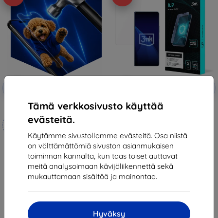
Alennus
Alennus
-10%
-10%
EXTRA10
EXTRA10
kupongilla
kupongilla
Tämä verkkosivusto käyttää
3mk Hammer protective film
3mk 1UP Protective film for
Xiaomi Mix Fold 4 (front)
evästeitä.
Mittojen mukaan
23,89 €
valmistettu
21,50 €
Käytämme sivustollamme evästeitä. Osa niistä
on välttämättömiä sivuston asianmukaisen
21,90 €
Varastossa > 5 kpl
toiminnan kannalta, kun taas toiset auttavat
19,70 €
meitä analysoimaan kävijäliikennettä sekä
Varastossa 4 kpl
mukauttamaan sisältöä ja mainontaa.
Hyväksy