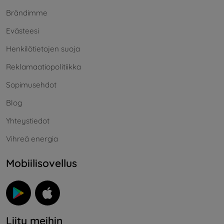
Brändimme
Evästeesi
Henkilötietojen suoja
Reklamaatiopolitiikka
Sopimusehdot
Blog
Yhteystiedot
Vihreä energia
Mobiilisovellus
Liity meihin