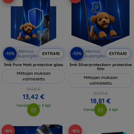
Alennus
Alennus
-10%
-10%
EXTRA10
EXTRA10
kupongilla
kupongilla
3mk Pure Matt protective glass
3mk Silverprotection+ protective
film
Mittojen mukaan
Mittojen mukaan
valmistettu
valmistettu
14,90 €
20,89 €
13,42 €
18,81 €
Varastossa > 5 kpl
Varastossa > 5 kpl
-10%
-10%