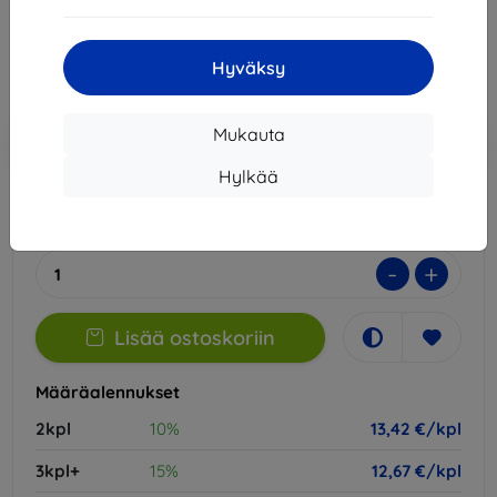
14,90 €
13,42 €
Hyväksy
Hinta ilman ALV:tä
10,82 €
Lisää
Alennus kupongilla
Mukauta
-10%
EXTRA10
ostoskoriin
Hylkää
Ulkoinen varasto > 5 kpl
-
+
Lisää ostoskoriin
Määräalennukset
2kpl
10%
13,42 €/kpl
3kpl+
15%
12,67 €/kpl