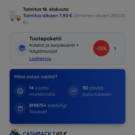
Toimitus 18. elokuuta
Toimitus alkaen
7,90 €
(Ilmainen alkaen 200,00
€)
Tuotepaketti
Kotelot ja suojakuoret +
-15%
Näytönsuojat
Lisätietoja
Miksi ostaa meiltä?
14
vuotta
30
päivää
markkinoilla
palautukseen
819875+
käsitellyt
tilaukset
CASHBACK
1,49 €