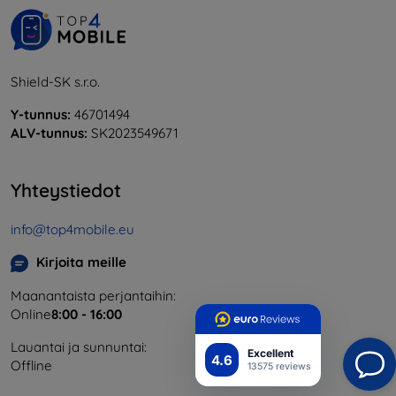
Shield-SK s.r.o.
Y-tunnus:
46701494
ALV-tunnus:
SK2023549671
Yhteystiedot
info@top4mobile.eu
Kirjoita meille
Maanantaista perjantaihin:
Online
8:00 - 16:00
Lauantai ja sunnuntai:
Excellent
4.6
Offline
13575 reviews