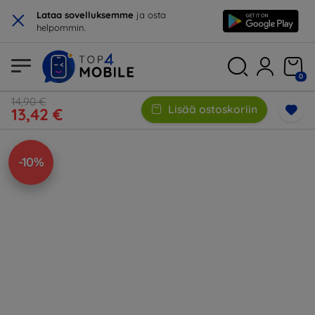
×
Lataa sovelluksemme
ja osta
helpommin.
0
14,90 €
Lisää ostoskoriin
13,42 €
-10%