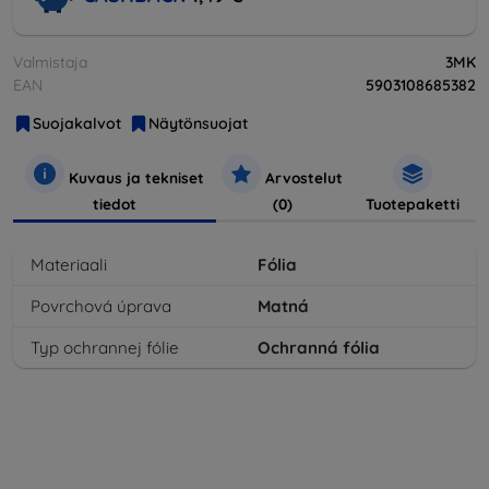
Valmistaja
3MK
EAN
5903108685382
Suojakalvot
Näytönsuojat
Kuvaus ja tekniset
Arvostelut
tiedot
(0)
Tuotepaketti
Materiaali
Fólia
Povrchová úprava
Matná
Typ ochrannej fólie
Ochranná fólia