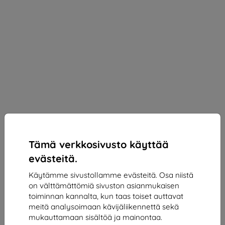
Tämä verkkosivusto käyttää
evästeitä.
Käytämme sivustollamme evästeitä. Osa niistä
on välttämättömiä sivuston asianmukaisen
3MK Silky Matt Pro foil for Xiaomi 15T 5G
toiminnan kannalta, kun taas toiset auttavat
meitä analysoimaan kävijäliikennettä sekä
Sopii:
Xiaomi 15T
mukauttamaan sisältöä ja mainontaa.