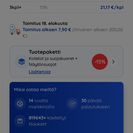
3kpl+
15%
21,17 €/kpl
Toimitus 18. elokuuta
Toimitus alkaen
7,90 €
(Ilmainen alkaen 200,00
€)
Tuotepaketti
Kotelot ja suojakuoret +
-15%
Näytönsuojat
Lisätietoja
Miksi ostaa meiltä?
14
vuotta
30
päivää
markkinoilla
palautukseen
819643+
käsitellyt
tilaukset