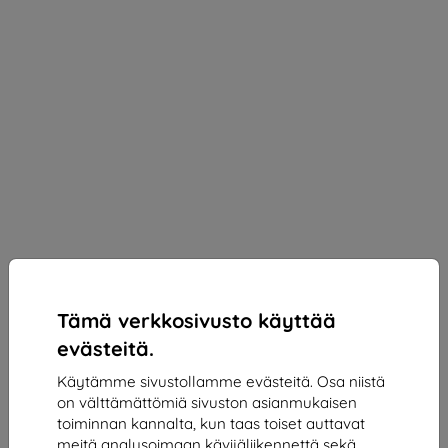
Tämä verkkosivusto käyttää
evästeitä.
Käytämme sivustollamme evästeitä. Osa niistä
on välttämättömiä sivuston asianmukaisen
3MK StratCore700 Multilayer Film for Samsung
toiminnan kannalta, kun taas toiset auttavat
Galaxy S23 5G
meitä analysoimaan kävijäliikennettä sekä