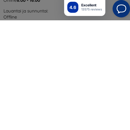
Online
8:00 - 16:00
Excellent
4.6
13575 reviews
Lauantai ja sunnuntai:
Offline
Ostaminen
Toimitus ja maksaminen
Blog
Cashback
Palautus
Reklamaatio
Yhteystiedot
Tiedot
Brändimme