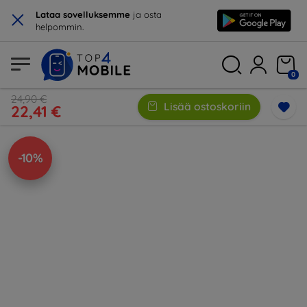
×
Lataa sovelluksemme
ja osta
helpommin.
0
24,90 €
Lisää ostoskoriin
22,41 €
-10%