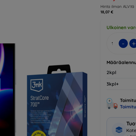
Hinta ilman ALV:tä
18,07 €
Ulkoinen var
-
+
Määräalennu
2kpl
3kpl+
Toimitu
Toimit
Tuo
Kote