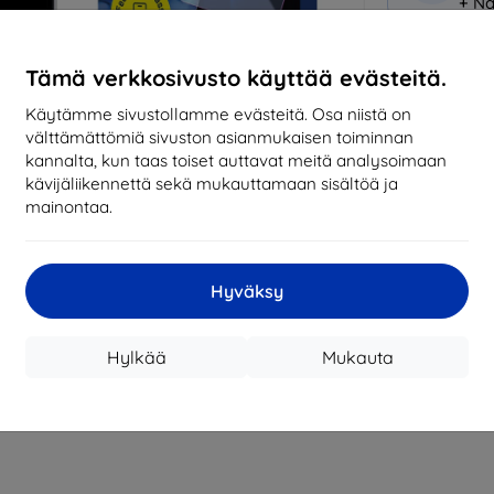
+ Nä
Miksi osta
Tämä verkkosivusto käyttää evästeitä.
14
vu
Käytämme sivustollamme evästeitä. Osa niistä on
mark
välttämättömiä sivuston asianmukaisen toiminnan
kannalta, kun taas toiset auttavat meitä analysoimaan
819
kävijäliikennettä sekä mukauttamaan sisältöä ja
tila
mainontaa.
CASH
Hyväksy
Valmistaja
Hylkää
Mukauta
EAN
Suojakalvot