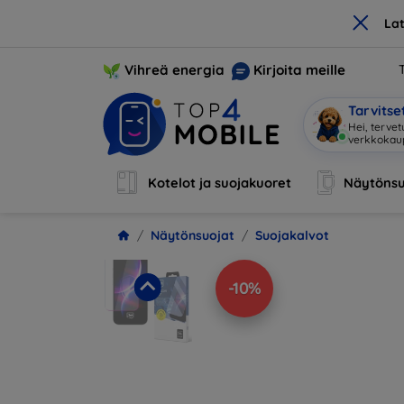
×
La
Vihreä energia
Kirjoita meille
Tarvits
Hei, terve
Kotelot ja suojakuoret
Näytönsu
Näytönsuojat
Suojakalvot
-10%