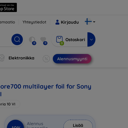
amaatio
Yhteystiedot
Kirjaudu
Ostoskori
0
0
0
Elektroniikka
Alennusmyynti
ore700 multilayer foil for Sony
I
ria 10 VI
Alennus
Lisää