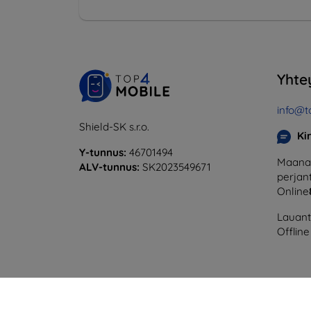
Yhte
info@t
Shield-SK s.r.o.
Ki
Y-tunnus:
46701494
Maanan
ALV-tunnus:
SK2023549671
perjant
Online
Lauanta
Offline