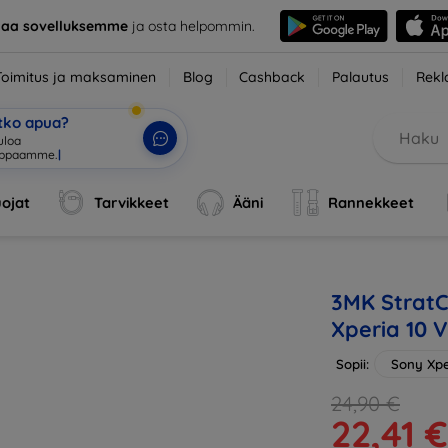
taa sovelluksemme
ja osta helpommin.
Toimitus ja maksaminen
Blog
Cashback
Palautus
Rekl
etko apua?
tuloa verkkokaup
|
ojat
Tarvikkeet
Ääni
Rannekkeet
3MK StratC
Xperia 10 V
Sopii:
Sony Xpe
24,90 €
22,41 €