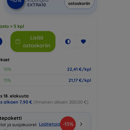
-10%
kupongilla
ostoskoriin
EXTRA10
asto > 5 kpl
Lisää
ostoskoriin
kset
10%
22,41 €/kpl
15%
21,17 €/kpl
s 18. elokuuta
us alkaen
7,90 €
(Ilmainen alkaen 200,00 €)
tepaketti
-15%
Lisätietoja
lot ja suojakuoret