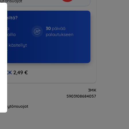
ytönsuojat
a meiltä?
otta
30
päivää
kinoilla
palautukseen
530+
käsitellyt
ukset
BACK
2,49 €
3MK
5903108684057
Näytönsuojat