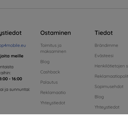
ystiedot
Ostaminen
Tiedot
op4mobile.eu
Toimitus ja
Brändimme
maksaminen
Evästeesi
rjoita meille
Blog
Henkilötietojen 
taista
Cashback
aihin:
Reklamaatiopolit
8:00 - 16:00
Palautus
Sopimusehdot
i ja sunnuntai:
Reklamaatio
Blog
Yhteystiedot
Yhteystiedot
Vihreä energia