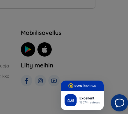
Mobiilisovellus
Liity meihin
suoja
iikka
Excellent
4.6
13574 reviews