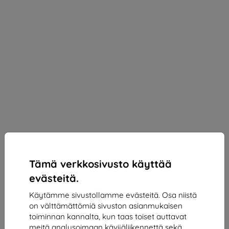
Tämä verkkosivusto käyttää
evästeitä.
Käytämme sivustollamme evästeitä. Osa niistä
on välttämättömiä sivuston asianmukaisen
3MK StratCore700 Multilayer Film for Samsung
toiminnan kannalta, kun taas toiset auttavat
Galaxy S23+
meitä analysoimaan kävijäliikennettä sekä