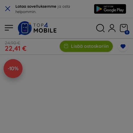
×
Lataa sovelluksemme
ja osta
helpommin.
0
24,90 €
Lisää ostoskoriin
22,41 €
-10%