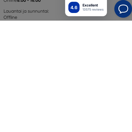
Online
8:00 - 16:00
Excellent
4.6
13575 reviews
Lauantai ja sunnuntai:
Offline
Ostaminen
Toimitus ja maksaminen
Blog
Cashback
Palautus
Reklamaatio
Yhteystiedot
Tiedot
Brändimme