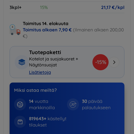
3kpl+
15%
21,17 €/kpl
Toimitus 14. elokuuta
Toimitus alkaen
7,90 €
(Ilmainen alkaen 200,00
€)
Tuotepaketti
Kotelot ja suojakuoret +
-15%
Näytönsuojat
Lisätietoja
Miksi ostaa meiltä?
14
vuotta
30
päivää
markkinoilla
palautukseen
819643+
käsitellyt
tilaukset