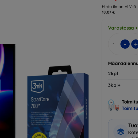
Hinta ilman ALV:tä
18,07 €
Varastossa >
-
+
Määräalennu
2kpl
3kpl+
Toimitu
Toimit
Tuo
Kote