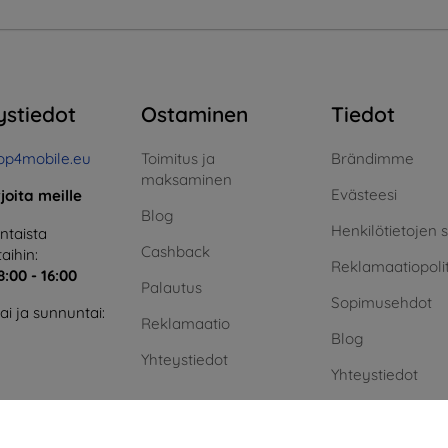
ystiedot
Ostaminen
Tiedot
op4mobile.eu
Toimitus ja
Brändimme
maksaminen
Evästeesi
rjoita meille
Blog
Henkilötietojen 
taista
Cashback
aihin:
Reklamaatiopolit
8:00 - 16:00
Palautus
Sopimusehdot
i ja sunnuntai:
Reklamaatio
Blog
Yhteystiedot
Yhteystiedot
Vihreä energia