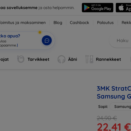
taa sovelluksemme
ja osta helpommin.
Toimitus ja maksaminen
Blog
Cashback
Palautus
Rekl
etko apua?
tuloa verkkokaupp
|
ojat
Tarvikkeet
Ääni
Rannekkeet
3MK StratC
Samsung G
Sopii:
Samsung
24,90 €
22,41 €