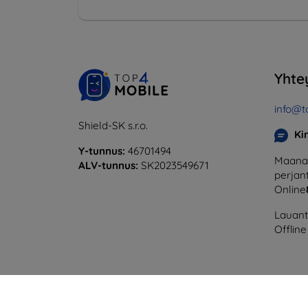
Yhte
info@t
Shield-SK s.r.o.
Ki
Y-tunnus:
46701494
Maanan
ALV-tunnus:
SK2023549671
perjant
Online
Lauanta
Offline