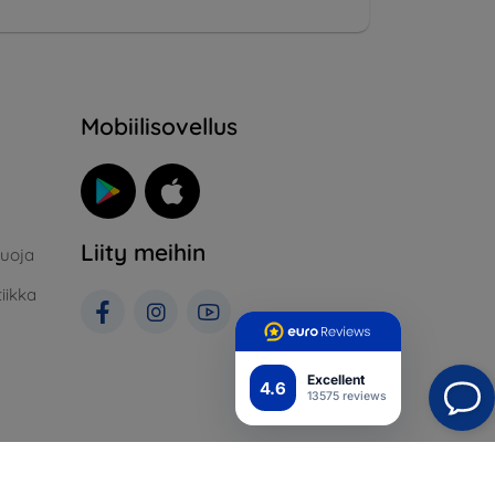
Mobiilisovellus
Liity meihin
suoja
iikka
Excellent
4.6
13575 reviews