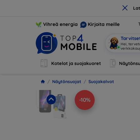
×
La
Vihreä energia
Kirjoita meille
Tarvits
Hei, terve
Kotelot ja suojakuoret
Näytönsu
Näytönsuojat
Suojakalvot
-10%