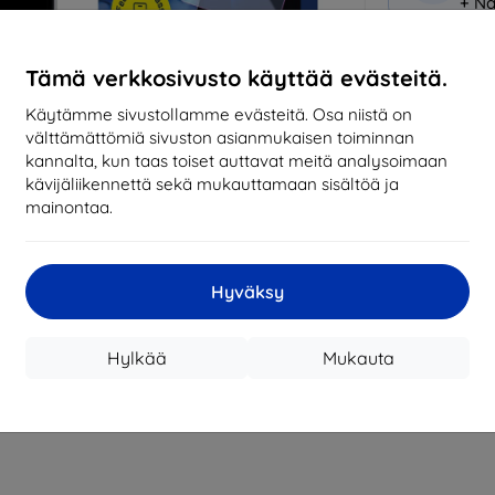
+ Nä
Miksi osta
Tämä verkkosivusto käyttää evästeitä.
14
vu
Käytämme sivustollamme evästeitä. Osa niistä on
mark
välttämättömiä sivuston asianmukaisen toiminnan
kannalta, kun taas toiset auttavat meitä analysoimaan
819
kävijäliikennettä sekä mukauttamaan sisältöä ja
tila
mainontaa.
CASH
Hyväksy
Valmistaja
Hylkää
Mukauta
EAN
Suojakalvot