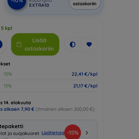
-10%
kupongilla
ostoskoriin
EXTRA10
 5 kpl
Lisää
ostoskoriin
kset
10%
22,41 €/kpl
15%
21,17 €/kpl
s 14. elokuuta
us alkaen
7,90 €
(Ilmainen alkaen 200,00 €)
tepaketti
-15%
Lisätietoja
lot ja suojakuoret