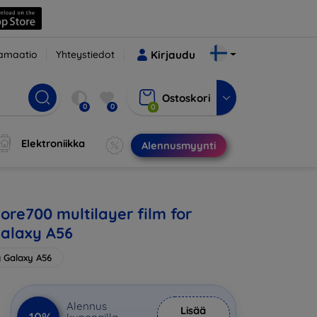
amaatio
Yhteystiedot
Kirjaudu
Ostoskori
0
0
0
Elektroniikka
Alennusmyynti
ore700 multilayer film for
alaxy A56
 Galaxy A56
Alennus
Lisää