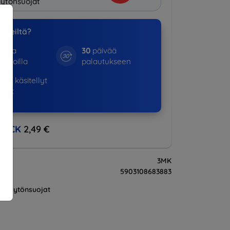
ytönsuojat
a meiltä?
otta
30
päivää
kinoilla
palautukseen
798+
käsitellyt
ukset
BACK
2,49 €
3MK
5903108683883
Näytönsuojat