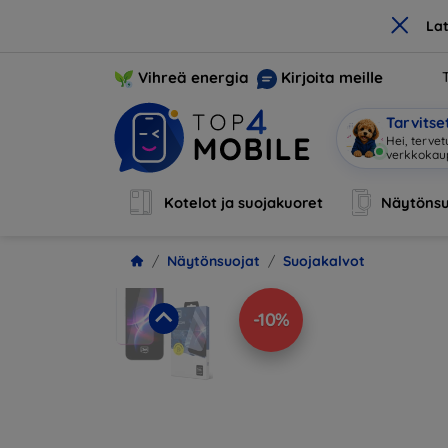
×
La
Vihreä energia
Kirjoita meille
Tarvits
Hei, terve
Kotelot ja suojakuoret
Näytönsu
Näytönsuojat
Suojakalvot
-10%