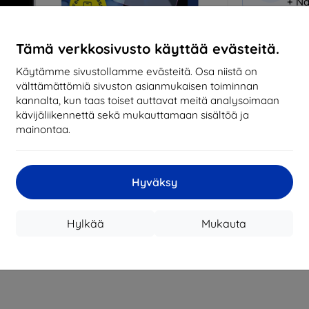
+ Nä
Miksi osta
Tämä verkkosivusto käyttää evästeitä.
14
vu
Käytämme sivustollamme evästeitä. Osa niistä on
mark
välttämättömiä sivuston asianmukaisen toiminnan
kannalta, kun taas toiset auttavat meitä analysoimaan
819
kävijäliikennettä sekä mukauttamaan sisältöä ja
tila
mainontaa.
CASH
Hyväksy
Valmistaja
Hylkää
Mukauta
EAN
Suojakalvot