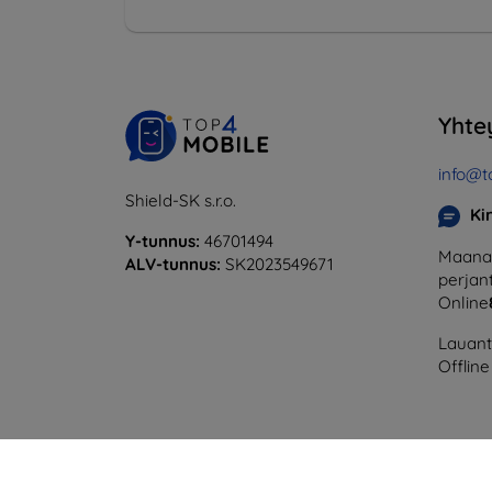
Yhte
info@t
Shield-SK s.r.o.
Ki
Y-tunnus:
46701494
Maanan
ALV-tunnus:
SK2023549671
perjant
Online
Lauanta
Offline