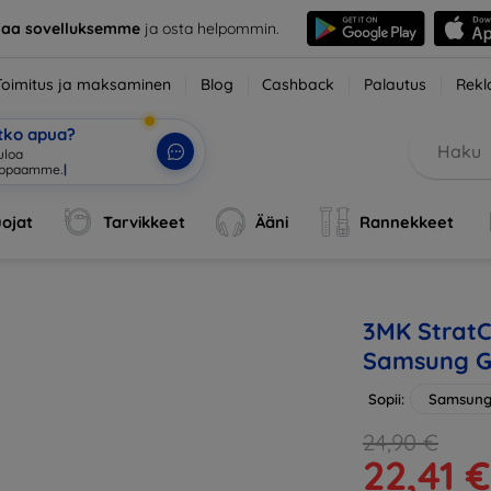
taa sovelluksemme
ja osta helpommin.
Toimitus ja maksaminen
Blog
Cashback
Palautus
Rekl
etko apua?
tuloa verkkokauppaa
|
ojat
Tarvikkeet
Ääni
Rannekkeet
3MK StratC
Samsung G
Sopii:
Samsung
24,90 €
22,41 €