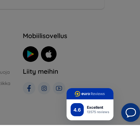
Mobiilisovellus
Liity meihin
suoja
iikka
Excellent
4.6
13575 reviews