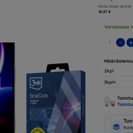
Hinta ilman ALV:tä
18,07 €
Varastossa >
-
+
Määräalennu
2kpl
3kpl+
Toimitu
Toimit
Tuo
Kote