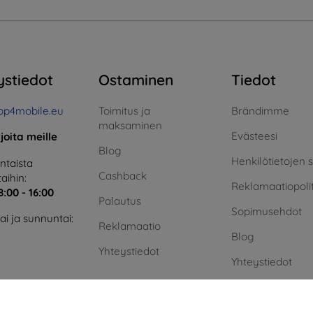
ystiedot
Ostaminen
Tiedot
op4mobile.eu
Toimitus ja
Brändimme
maksaminen
Evästeesi
rjoita meille
Blog
Henkilötietojen 
taista
Cashback
aihin:
Reklamaatiopolit
8:00 - 16:00
Palautus
Sopimusehdot
i ja sunnuntai:
Reklamaatio
Blog
Yhteystiedot
Yhteystiedot
Vihreä energia