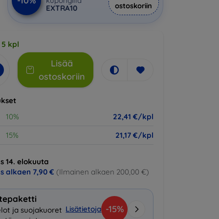
-10%
kupongilla
ostoskoriin
EXTRA10
 5 kpl
Lisää
ostoskoriin
kset
10%
22,41 €/kpl
15%
21,17 €/kpl
s 14. elokuuta
us alkaen
7,90 €
(Ilmainen alkaen 200,00 €)
tepaketti
-15%
Lisätietoja
lot ja suojakuoret