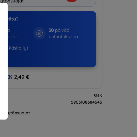
ytönsuojat
a meiltä?
otta
30
päivää
kinoilla
palautukseen
875+
käsitellyt
ukset
BACK
2,49 €
3MK
5903108684545
Näytönsuojat