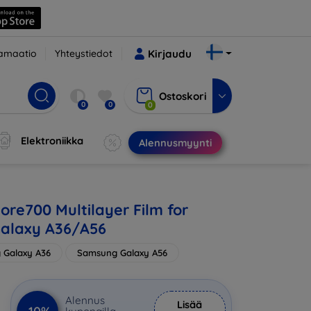
amaatio
Yhteystiedot
Kirjaudu
Ostoskori
0
0
0
Elektroniikka
Alennusmyynti
ore700 Multilayer Film for
alaxy A36/A56
 Galaxy A36
Samsung Galaxy A56
Alennus
Lisää