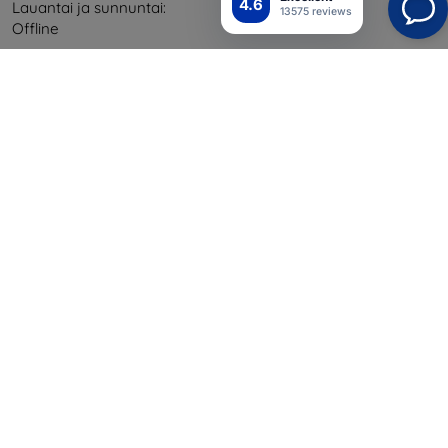
4.6
Lauantai ja sunnuntai:
13575 reviews
Offline
Ostaminen
Toimitus ja maksaminen
Blog
Cashback
Palautus
Reklamaatio
Yhteystiedot
Tiedot
Brändimme
Evästeesi