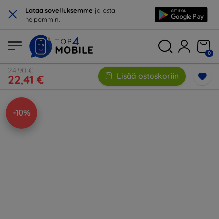
×
Lataa sovelluksemme
ja osta
helpommin.
0
24,90 €
Lisää ostoskoriin
22,41 €
-10%