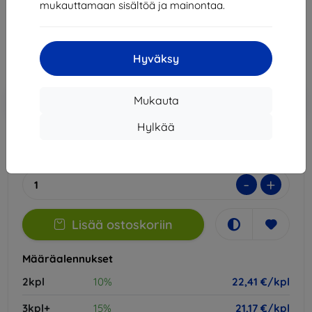
mukauttamaan sisältöä ja mainontaa.
24,90 €
22,41 €
Hyväksy
Hinta ilman ALV:tä
18,07 €
Lisää
Alennus kupongilla
-10%
Mukauta
EXTRA10
ostoskoriin
Hylkää
Varastossa 2 kpl
-
+
Lisää ostoskoriin
Määräalennukset
2kpl
10%
22,41 €/kpl
3kpl+
15%
21,17 €/kpl