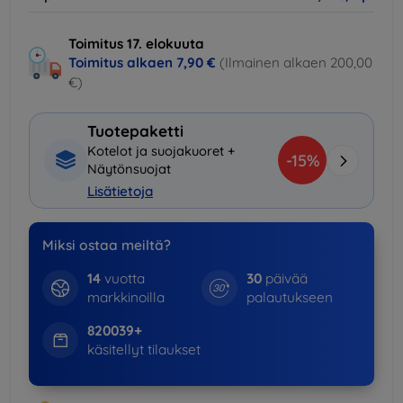
Toimitus 17. elokuuta
Toimitus alkaen
7,90 €
(Ilmainen alkaen 200,00
€)
Tuotepaketti
Kotelot ja suojakuoret +
-15%
Näytönsuojat
Lisätietoja
Miksi ostaa meiltä?
14
vuotta
30
päivää
markkinoilla
palautukseen
820039+
käsitellyt tilaukset