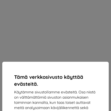
Tämä verkkosivusto käyttää
evästeitä.
Käytämme sivustollamme evästeitä. Osa niistä
on välttämättömiä sivuston asianmukaisen
3MK StratCore700 Multilayer Film for CAT S62 Pro
toiminnan kannalta, kun taas toiset auttavat
Sopii:
CAT S62 Pro
meitä analysoimaan kävijäliikennettä sekä