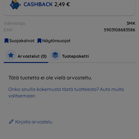
CASHBACK
2,49 €
Valmistaja
3MK
EAN
5903108683586
Suojakalvot
Näytönsuojat
Arvostelut (0)
Tuotepaketti
Tätä tuotetta ei ole vielä arvosteltu.
Onko sinulla kokemusta tästä tuotteesta? Auta muita
valitsemaan.
.
Kirjoita arvostelu