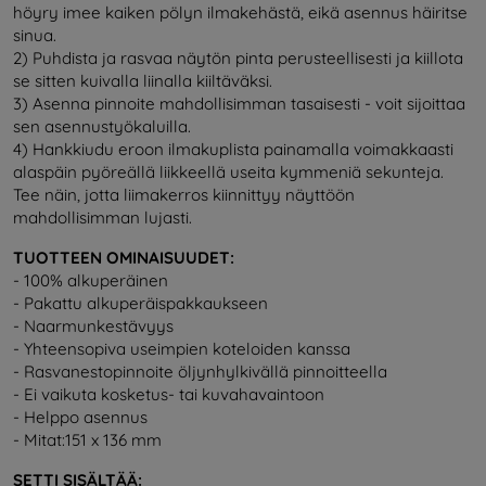
höyry imee kaiken pölyn ilmakehästä, eikä asennus häiritse
sinua.
2) Puhdista ja rasvaa näytön pinta perusteellisesti ja kiillota
se sitten kuivalla liinalla kiiltäväksi.
3) Asenna pinnoite mahdollisimman tasaisesti - voit sijoittaa
sen asennustyökaluilla.
4) Hankkiudu eroon ilmakuplista painamalla voimakkaasti
alaspäin pyöreällä liikkeellä useita kymmeniä sekunteja.
Tee näin, jotta liimakerros kiinnittyy näyttöön
mahdollisimman lujasti.
TUOTTEEN OMINAISUUDET:
- 100% alkuperäinen
- Pakattu alkuperäispakkaukseen
- Naarmunkestävyys
- Yhteensopiva useimpien koteloiden kanssa
- Rasvanestopinnoite öljynhylkivällä pinnoitteella
- Ei vaikuta kosketus- tai kuvahavaintoon
- Helppo asennus
- Mitat:
151 x 136 mm
SETTI SISÄLTÄÄ: