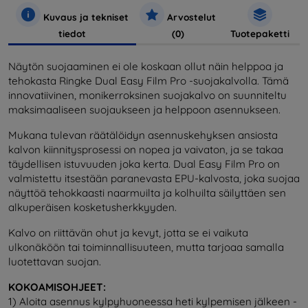
Kuvaus ja tekniset
Arvostelut
tiedot
(0)
Tuotepaketti
Näytön suojaaminen ei ole koskaan ollut näin helppoa ja
tehokasta Ringke Dual Easy Film Pro -suojakalvolla. Tämä
innovatiivinen, monikerroksinen suojakalvo on suunniteltu
maksimaaliseen suojaukseen ja helppoon asennukseen.
Mukana tulevan räätälöidyn asennuskehyksen ansiosta
kalvon kiinnitysprosessi on nopea ja vaivaton, ja se takaa
täydellisen istuvuuden joka kerta. Dual Easy Film Pro on
valmistettu itsestään paranevasta EPU-kalvosta, joka suojaa
näyttöä tehokkaasti naarmuilta ja kolhuilta säilyttäen sen
alkuperäisen kosketusherkkyyden.
Kalvo on riittävän ohut ja kevyt, jotta se ei vaikuta
ulkonäköön tai toiminnallisuuteen, mutta tarjoaa samalla
luotettavan suojan.
KOKOAMISOHJEET:
1) Aloita asennus kylpyhuoneessa heti kylpemisen jälkeen -