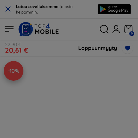
×
Lataa sovelluksemme
ja osta
helpommin.
0
22,90 €
Loppuunmyyty
20,61 €
-10%