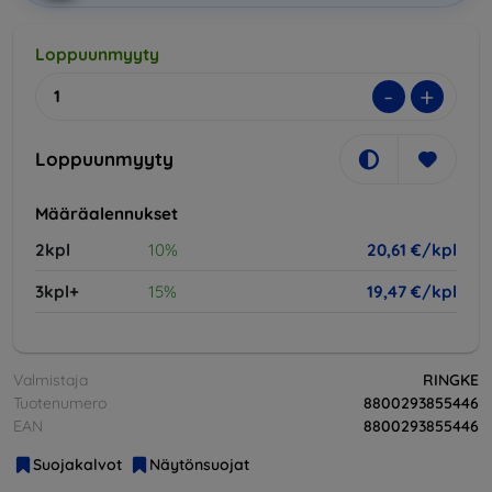
Loppuunmyyty
-
+
Loppuunmyyty
Määräalennukset
2kpl
10%
20,61 €/kpl
3kpl+
15%
19,47 €/kpl
Valmistaja
RINGKE
Tuotenumero
8800293855446
EAN
8800293855446
Suojakalvot
Näytönsuojat