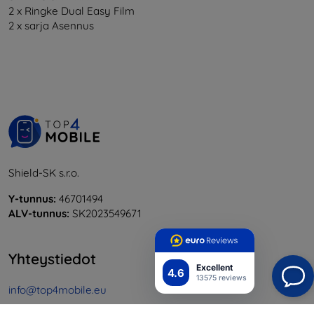
2 x Ringke Dual Easy Film
2 x sarja
Asennus
Shield-SK s.r.o.
Y-tunnus:
46701494
ALV-tunnus:
SK2023549671
Yhteystiedot
Excellent
4.6
13575 reviews
info@top4mobile.eu