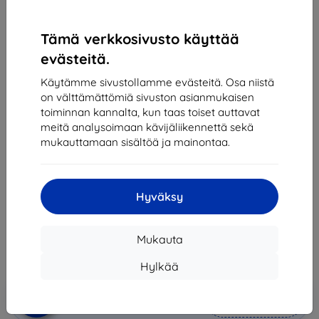
Tämä verkkosivusto käyttää
evästeitä.
RINGKE DUAL EASY PRO 2-PACK GALAXY
SUOJAKALVO TAIKINNALLA 7 KIRKAS
Käytämme sivustollamme evästeitä. Osa niistä
(8800293855446)
on välttämättömiä sivuston asianmukaisen
toiminnan kannalta, kun taas toiset auttavat
Sopii:
Samsung Galaxy Z Fold 7
meitä analysoimaan kävijäliikennettä sekä
mukauttamaan sisältöä ja mainontaa.
Itseparantuva suojakalvo, helppo asentaa ja
naarmuuntumaton, sopii taittuville älypuhelimille
Kuvaus ja tekniset tiedot
Hyväksy
22,90 €
20,61 €
Mukauta
Hinta ilman ALV:tä
16,62 €
Hylkää
Lisää
Alennus kupongilla
-10%
EXTRA10
ostoskoriin