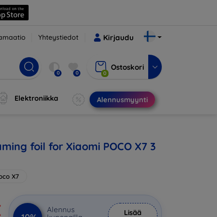
amaatio
Yhteystiedot
Kirjaudu
Ostoskori
0
0
0
Elektroniikka
Alennusmyynti
ming foil for Xiaomi POCO X7 3
oco X7
€
Alennus
Lisää