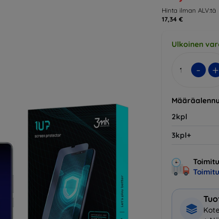
Hinta ilman ALV:tä
17,34 €
Ulkoinen var
-
+
Määräalennu
2kpl
3kpl+
Toimitu
Toimit
Tuo
Kote