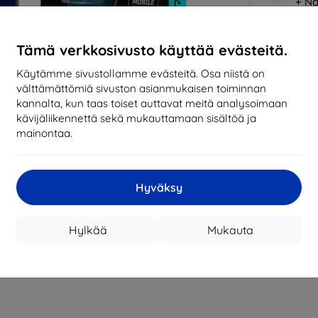
+ Nä
Miksi osta
Tämä verkkosivusto käyttää evästeitä.
14
vu
Käytämme sivustollamme evästeitä. Osa niistä on
mark
välttämättömiä sivuston asianmukaisen toiminnan
kannalta, kun taas toiset auttavat meitä analysoimaan
8197
kävijäliikennettä sekä mukauttamaan sisältöä ja
tila
mainontaa.
CASH
Hyväksy
Valmistaja
Hylkää
Mukauta
EAN
Suojakalvot