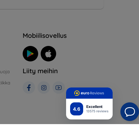
Mobiilisovellus
Liity meihin
suoja
iikka
Excellent
4.6
13575 reviews