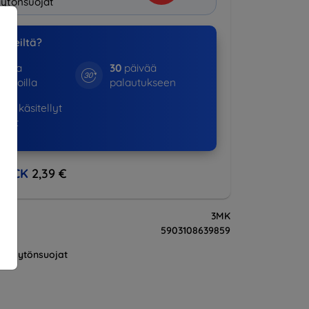
ytönsuojat
a meiltä?
otta
30
päivää
kinoilla
palautukseen
01+
käsitellyt
ukset
BACK
2,39 €
3MK
5903108639859
Näytönsuojat