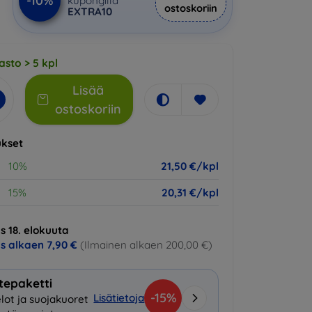
-10%
kupongilla
ostoskoriin
EXTRA10
asto > 5 kpl
Lisää
ostoskoriin
kset
10%
21,50 €/kpl
15%
20,31 €/kpl
s 18. elokuuta
us alkaen
7,90 €
(Ilmainen alkaen 200,00 €)
tepaketti
-15%
Lisätietoja
lot ja suojakuoret