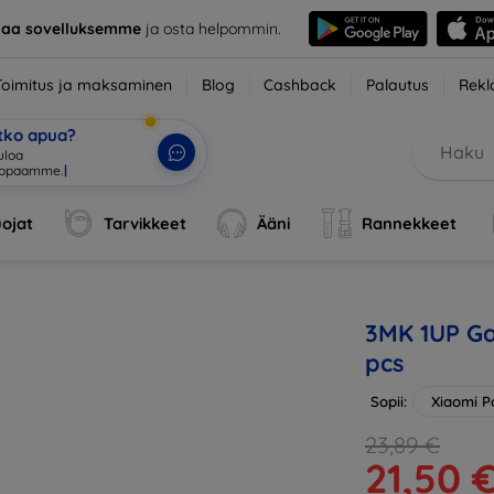
taa sovelluksemme
ja osta helpommin.
Toimitus ja maksaminen
Blog
Cashback
Palautus
Rekl
etko apua?
tuloa verkkokauppaa
|
ojat
Tarvikkeet
Ääni
Rannekkeet
3MK 1UP Ga
pcs
Sopii:
Xiaomi P
23,89 €
21,50 