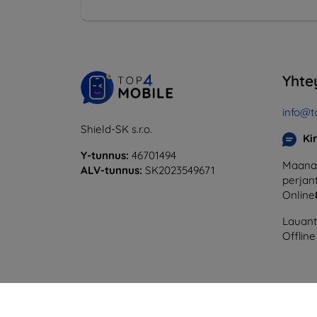
Yhte
info@t
Shield-SK s.r.o.
Ki
Y-tunnus:
46701494
Maanan
ALV-tunnus:
SK2023549671
perjant
Online
Lauanta
Offline