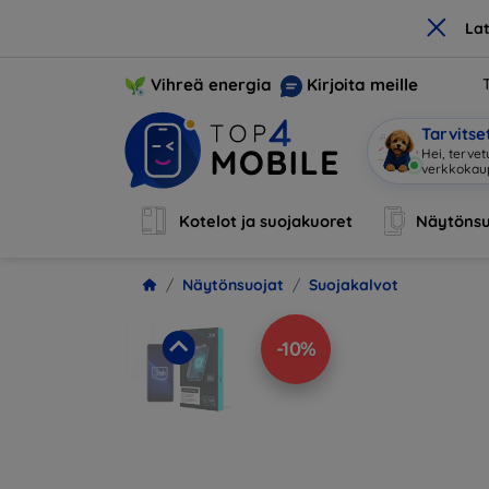
×
La
Vihreä energia
Kirjoita meille
Tarvits
Hei, terve
Kotelot ja suojakuoret
Näytönsu
Näytönsuojat
Suojakalvot
-10%