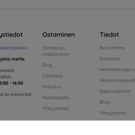
ystiedot
Ostaminen
Tiedot
op4mobile.eu
Toimitus ja
Brändimme
maksaminen
Evästeesi
rjoita meille
Blog
Henkilötietojen 
taista
Cashback
aihin:
Reklamaatiopolit
8:00 - 16:00
Palautus
Sopimusehdot
i ja sunnuntai:
Reklamaatio
Blog
Yhteystiedot
Yhteystiedot
Vihreä energia