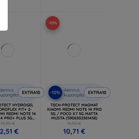
-10%
lennus
Alennus
-10%
EXTRA10
EXTRA10
upongilla
kupongilla
OTECT HYDROGEL
TECH-PROTECT MAGMAT
DROFLEX FIT+ 2-
XIAOMI REDMI NOTE 14 PRO
MI REDMI NOTE 14
5G / POCO X7 5G MATTA
14 PRO+ PLUS 5G /
MUSTA (5906302361458)
 X7 5G CLEAR
13,90 €
11,90 €
06302361434)
2,51 €
10,71 €