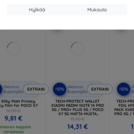
Hylkää
Mukauta
-10%
-10%
Alennus
Alennus
A
%
-10%
-10%
EXTRA10
EXTRA10
kupongilla
kupongilla
k
Silky Matt Privacy
TECH-PROTECT WALLET
TECH-PR
cy Film for POCO X7
XIAOMI REDMI NOTE 14 PRO
FOIL HY
5G / PRO+ PLUS 5G / POCO
PACK XIAO
16,90 €
X7 5G MATTA MUSTA
PRO 5G / 
9,81 €
(5906302361175)
POCO
15,90 €
(59
14,31 €
1
iimeinen kappale
varastossa