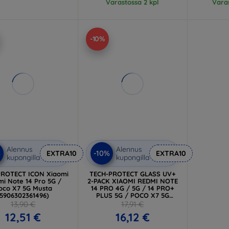
Varastossa 2 kpl
Varas
-10%
Alennus
Alennus
%
-10%
EXTRA10
EXTRA10
kupongilla
kupongilla
PROTECT ICON Xiaomi
TECH-PROTECT GLASS UV+
i Note 14 Pro 5G /
2-PACK XIAOMI REDMI NOTE
oco X7 5G Musta
14 PRO 4G / 5G / 14 PRO+
(5906302361496)
PLUS 5G / POCO X7 5G
KIRKAS (5906302361410)
13,90 €
17,91 €
12,51 €
16,12 €