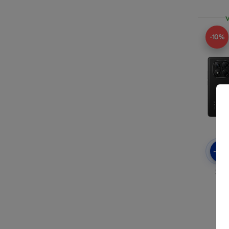
V
-10%
-10
3MK
Re
5G/
V