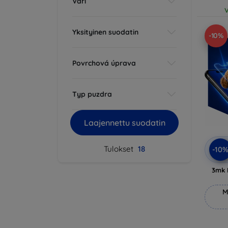
Väri
V
Yksityinen suodatin
-10%
Povrchová úprava
Typ puzdra
Laajennettu suodatin
Tulokset
18
-10
3mk 
M