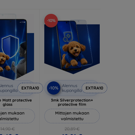
-10%
lennus
Alennus
-10%
EXTRA10
EXTRA10
upongilla
kupongilla
 Matt protective
3mk Silverprotection+
glass
protective film
ojen mukaan
Mittojen mukaan
almistettu
valmistettu
14,90 €
20,89 €