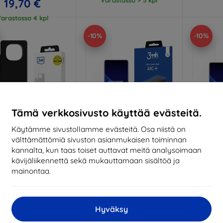
19,70 €
arastossa 4 kpl
-10%
-10%
Tämä verkkosivusto käyttää evästeitä.
Käytämme sivustollamme evästeitä. Osa niistä on
välttämättömiä sivuston asianmukaisen toiminnan
Alennus
Alennus
A
%
-10%
-10%
EXTRA10
EXTRA10
kannalta, kun taas toiset auttavat meitä analysoimaan
kupongilla
kupongilla
k
kävijäliikennettä sekä mukauttamaan sisältöä ja
 Matt Case Pro for
3MK ARC+ Fullscreen foil
3MK 1UP
mainontaa.
dmi Note 14 PRO
for Xiaomi POCO X7
Xiaomi
POCO X7 5G black
13,90 €
13,90 €
12,51 €
2
12,51 €
Hyväksy
Varastossa > 5 kpl
Varas
arastossa > 5 kpl