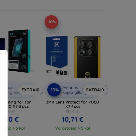
-10%
lennus
Alennus
-10%
EXTRA10
EXTRA10
upongilla
kupongilla
 Gaming foil for
3MK Lens Protect for POCO
 POCO X7 3 pcs
X7 4pcs
23,89 €
11,90 €
1,50 €
10,71 €
tossa > 5 kpl
Varastossa > 5 kpl