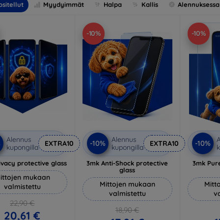
sitellut
Myydyimmät
Halpa
Kallis
Alennuksessa
-10%
-10%
Alennus
Alennus
A
%
-10%
-10%
EXTRA10
EXTRA10
kupongilla
kupongilla
k
vacy protective glass
3mk Anti-Shock protective
3mk Pure
glass
ittojen mukaan
Mittojen mukaan
Mitt
valmistettu
valmistettu
v
22,90 €
18,90 €
20,61 €