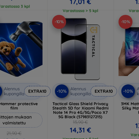
17,01 €
1
arastossa 3 kpl
Varastossa > 5 kpl
Varas
-10%
-10%
Alennus
Alennus
A
%
-10%
-10%
EXTRA10
EXTRA10
kupongilla
kupongilla
k
Hammer protective
Tactical Glass Shield Privacy
3MK Matt
film
Stealth 5D for Xiaomi Redmi
Silky Ma
Note 14 Pro 4G/5G/Poco X7
ittojen mukaan
5G Black (57983127215)
15,90 €
valmistettu
1
14,31 €
21,90 €
Vara
Varastossa > 5 kpl