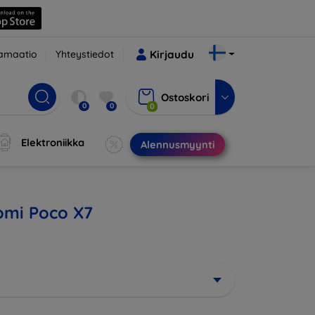
amaatio
Yhteystiedot
Kirjaudu
Ostoskori
0
0
0
Elektroniikka
Alennusmyynti
aomi Poco X7