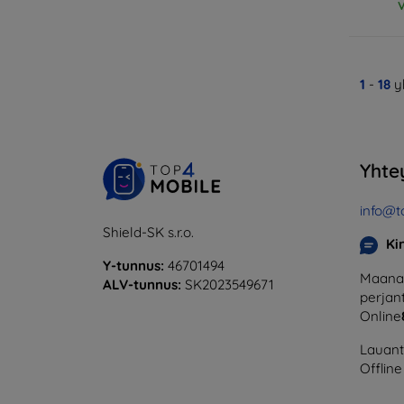
V
1
-
18
y
Yhte
info@t
Shield-SK s.r.o.
Ki
Y-tunnus:
46701494
Maanan
ALV-tunnus:
SK2023549671
perjant
Online
Lauanta
Offline