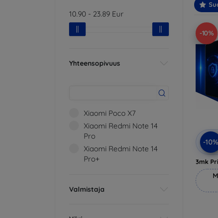
Suo
10.90
-
23.89
Eur
-10%
Yhteensopivuus
Xiaomi Poco X7
Xiaomi Redmi Note 14
Pro
-10
Xiaomi Redmi Note 14
Pro+
3mk Pri
M
Valmistaja