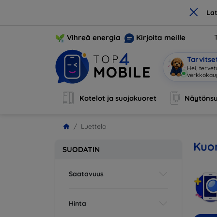
×
La
Vihreä energia
Kirjoita meille
Tarvits
Hei
|
Kotelot ja suojakuoret
Näytönsu
Luettelo
Kuor
SUODATIN
Saatavuus
Hinta