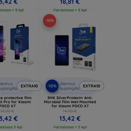
3,42 €
18,81 €
tossa > 5 kpl
Varastossa > 5 kpl
-10%
lennus
Alennus
-10%
EXTRA10
EXTRA10
upongilla
kupongilla
e protective film
3MK SilverProtect+ Anti-
tt Pro for Xiaomi
Microbial Film Wet-Mounted
POCO X7
for Xiaomi POCO X7
14,90 €
14,90 €
3,42 €
13,42 €
stossa 3 kpl
Varastossa > 5 kpl