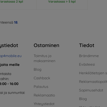
arastossa 2 kpl
Varastossa > 5 kpl
hteensä
18
.
ystiedot
Ostaminen
Tiedot
op4mobile.eu
Toimitus ja
Brändimme
maksaminen
Evästeesi
rjoita meille
Blog
Henkilötietojen 
taista
Cashback
aihin:
Reklamaatiopolit
8:00 - 16:00
Palautus
Sopimusehdot
i ja sunnuntai:
Reklamaatio
Blog
Yhteystiedot