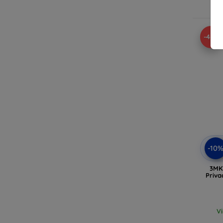
-42%
-10
3MK 
Priva
V