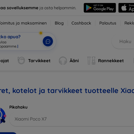
taa sovelluksemme
ja osta helpommin.
Toimitus ja maksaminen
Blog
Cashback
Palautus
Rekl
etko apua?
ojat
Tarvikkeet
Ääni
Rannekkeet
et, kotelot ja tarvikkeet tuotteelle Xi
Pikahaku
Xiaomi Poco X7