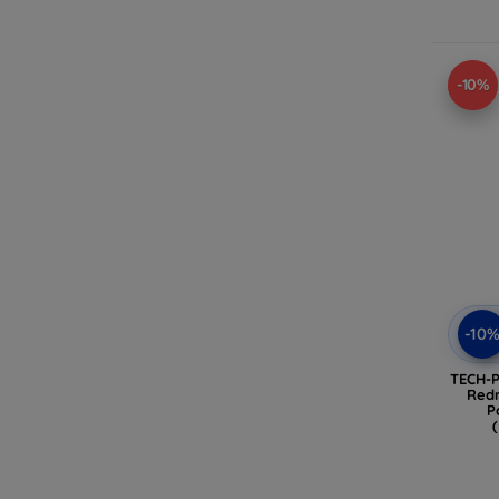
-10%
-10
TECH-
Redm
P