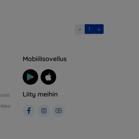
«
1
»
Mobiilisovellus
Liity meihin
suoja
iikka