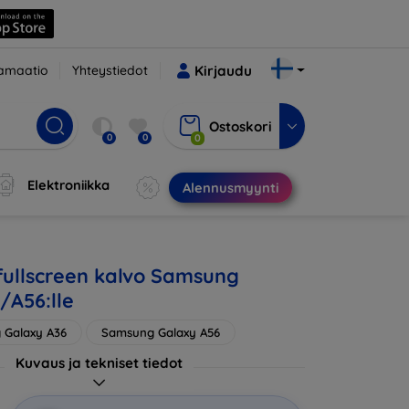
amaatio
Yhteystiedot
Kirjaudu
Ostoskori
0
0
0
Elektroniikka
Alennusmyynti
ullscreen kalvo Samsung
/A56:lle
 Galaxy A36
Samsung Galaxy A56
Kuvaus ja tekniset tiedot