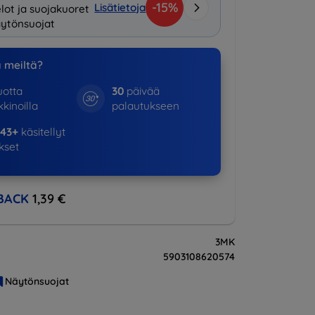
-15%
Lisätietoja
lot ja suojakuoret
ytönsuojat
a meiltä?
otta
30
päivää
kinoilla
palautukseen
643+
käsitellyt
ukset
BACK
1,39 €
3MK
5903108620574
Näytönsuojat