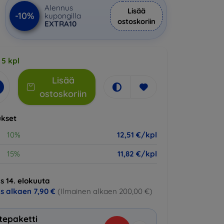
Alennus
Lisää
-10%
kupongilla
ostoskoriin
EXTRA10
 5 kpl
Lisää
ostoskoriin
kset
10%
12,51 €/kpl
15%
11,82 €/kpl
s 14. elokuuta
us alkaen
7,90 €
(Ilmainen alkaen 200,00 €)
tepaketti