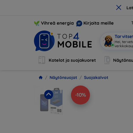
×
La
Vihreä energia
Kirjoita meille
Tarvits
Ole
|
Kotelot ja suojakuoret
Näytönsu
Näytönsuojat
Suojakalvot
-10%