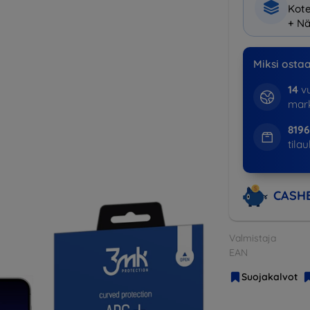
Kote
+ Nä
Miksi osta
14
vu
mark
819
tila
CASH
Valmistaja
EAN
Suojakalvot