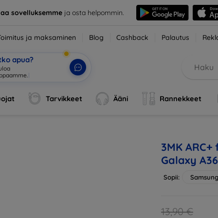
taa sovelluksemme
ja osta helpommin.
Toimitus ja maksaminen
Blog
Cashback
Palautus
Rekl
etko apua?
ojat
Tarvikkeet
Ääni
Rannekkeet
3MK ARC+ f
Galaxy A36
Sopii:
Samsung
13,90 €