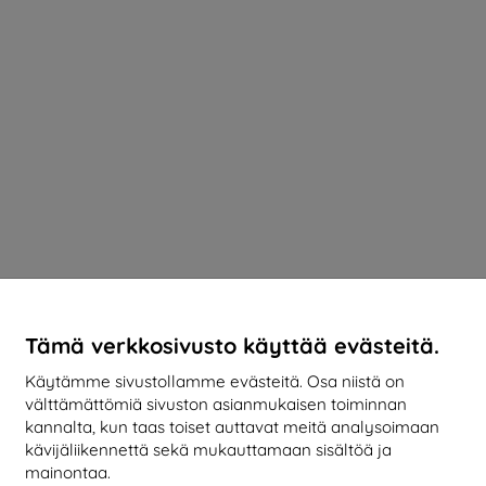
Tämä verkkosivusto käyttää evästeitä.
Käytämme sivustollamme evästeitä. Osa niistä on
välttämättömiä sivuston asianmukaisen toiminnan
kannalta, kun taas toiset auttavat meitä analysoimaan
kävijäliikennettä sekä mukauttamaan sisältöä ja
mainontaa.