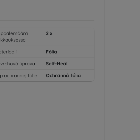
appalemäärä
2
x
kkauksessa
teriaali
Fólia
vrchová úprava
Self-Heal
p ochrannej fólie
Ochranná fólia