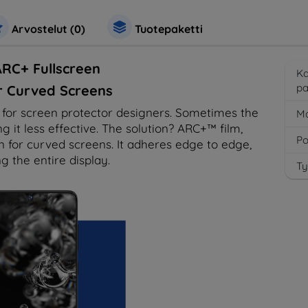
Arvostelut (0)
Tuotepaketti
RC+ Fullscreen
K
pa
r Curved Screens
e for screen protector designers. Sometimes the
Ma
ng it less effective. The solution? ARC+™ film,
Po
n for curved screens. It adheres edge to edge,
g the entire display.
Ty