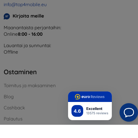
info@top4mobile.eu
Kirjoita meille
Maanantaista perjantaihin:
Online
8:00 - 16:00
Lauantai ja sunnuntai:
Offline
Ostaminen
Toimitus ja maksaminen
Blog
Cashback
Excellent
4.6
13575 reviews
Palautus
Reklamaatio