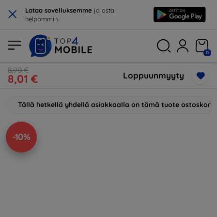
×
Lataa sovelluksemme
ja osta
helpommin.
0
8,90 €
Loppuunmyyty
8,01 €
Tällä hetkellä yhdellä asiakkaalla on tämä tuote ostoskori
-10%