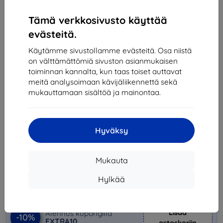
Tämä verkkosivusto käyttää
evästeitä.
Käytämme sivustollamme evästeitä. Osa niistä
on välttämättömiä sivuston asianmukaisen
toiminnan kannalta, kun taas toiset auttavat
meitä analysoimaan kävijäliikennettä sekä
mukauttamaan sisältöä ja mainontaa.
suojus Baseus Transparent Key Phone Case For
iPhone 11 6.1inch（2019）Transparent
Hyväksy
Sopii:
Apple iPhone 11
8,90 €
Mukauta
8,01 €
Hylkää
Hinta ilman ALV:tä
6,46 €
Lisää
Alennus kupongilla
-10%
EXTRA10
ostoskoriin