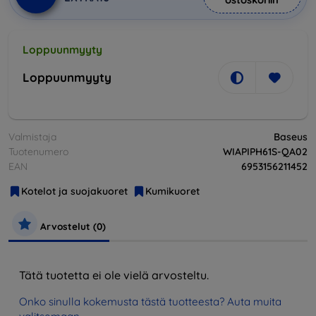
Loppuunmyyty
Loppuunmyyty
Valmistaja
Baseus
Tuotenumero
WIAPIPH61S-QA02
EAN
6953156211452
Kotelot ja suojakuoret
Kumikuoret
Arvostelut (0)
Tätä tuotetta ei ole vielä arvosteltu.
Onko sinulla kokemusta tästä tuotteesta? Auta muita