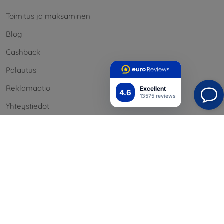
Toimitus ja maksaminen
Blog
Cashback
Palautus
Reklamaatio
Excellent
4.6
13575 reviews
Yhteystiedot
Tiedot
Brändimme
Evästeesi
Henkilötietojen suoja
Reklamaatiopolitiikka