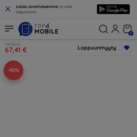
×
Lataa sovelluksemme
ja osta
helpommin.
0
74,90 €
Loppuunmyyty
67,41 €
-10%