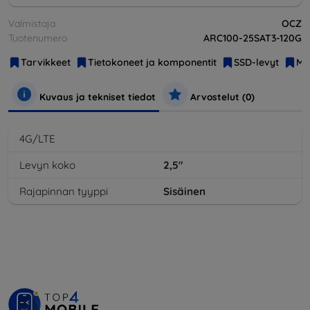
Valmistaja
OCZ
Tuotenumero
ARC100-25SAT3-120G
Tarvikkeet
Tietokoneet ja komponentit
SSD-levyt
Mui
Kuvaus ja tekniset tiedot
Arvostelut (0)
4G/LTE
Levyn koko
2,5"
Rajapinnan tyyppi
Sisäinen