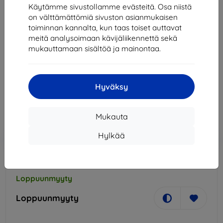
Käytämme sivustollamme evästeitä. Osa niistä
on välttämättömiä sivuston asianmukaisen
toiminnan kannalta, kun taas toiset auttavat
meitä analysoimaan kävijäliikennettä sekä
mukauttamaan sisältöä ja mainontaa.
OCZ Vector ARC 100 120GB, 2,5", SATAIII, SSD,
ARC100-25SAT3-120G
74,90 €
67,41 €
Hyväksy
Hinta ilman ALV:tä
54,36 €
Mukauta
Lisää
Alennus kupongilla
Hylkää
-10%
EXTRA10
ostoskoriin
Loppuunmyyty
Loppuunmyyty