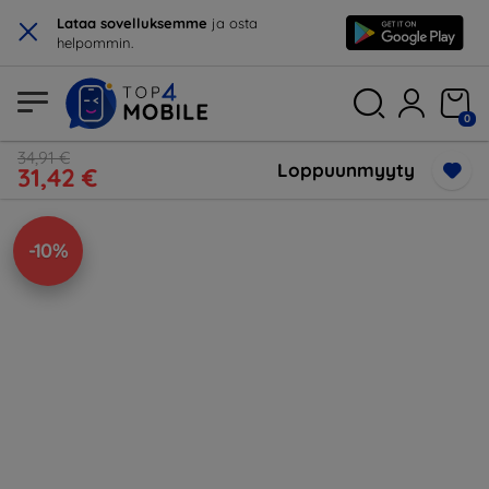
×
Lataa sovelluksemme
ja osta
helpommin.
0
34,91 €
Loppuunmyyty
31,42 €
-10%