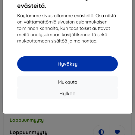
evästeitä.
Käytämme sivustollamme evästeitä. Osa niistä
on välttämättömiä sivuston asianmukaisen
toiminnan kannalta, kun taas toiset auttavat
meitä analysoimaan kävijäliikennettä sekä
mukauttamaan sisältöä ja mainontaa.
SBS Mobile - Zimná ušnice huňaté so sluchátkami
3,5mm jack s mikrofónom
34,91 €
31,42 €
Hyväksy
Hinta ilman ALV:tä
25,34 €
Mukauta
Lisää
Alennus kupongilla
Hylkää
-10%
EXTRA10
ostoskoriin
Loppuunmyyty
Loppuunmyyty