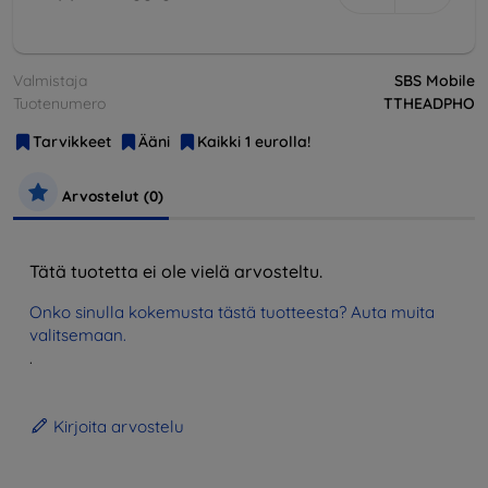
Valmistaja
SBS Mobile
Tuotenumero
TTHEADPHO
Tarvikkeet
Ääni
Kaikki 1 eurolla!
Arvostelut (0)
Tätä tuotetta ei ole vielä arvosteltu.
Onko sinulla kokemusta tästä tuotteesta? Auta muita
valitsemaan.
.
Kirjoita arvostelu