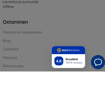
Lauantai ja sunnuntai:
Offline
Ostaminen
Toimitus ja maksaminen
Blog
Cashback
Palautus
Excellent
4.6
13574 reviews
Reklamaatio
Yhteystiedot
Tiedot
Brändimme
Evästeesi