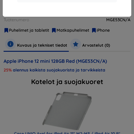
Valmistaja
Apple
Tuotenumero
MGE53CN/A
Puhelimet ja tabletit
Matkapuhelimet
iPhone
Kuvaus ja tekniset tiedot
Arvostelut (0)
Apple iPhone 12 mini 128GB Red (MGE53CN/A)
25%
alennus kaikista suojakuorista ja tarvikkeista
Kotelot ja suojakuoret
Case UNIQ Axel for iPad Air 11" M2-M3 / iPad Air 10.9"