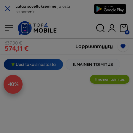
×
Lataa sovelluksemme
ja osta
helpommin.
0
637,90 €
Loppuunmyyty
574,11 €
Uusi takaisinostosta
ILMAINEN TOIMITUS
Ilmainen toimitus
-10%