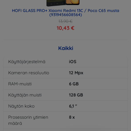
HOFI GLASS PRO+ Xiaomi Redmi 13C / Poco C65 musta
(9319456608564)
13,90 €
10,43 €
Kaikki
Käyttöjärjestelmä
iOS
Kameran resoluutio
12
Mpx
RAM-muisti
6
GB
Käyttäjän muisti
128
GB
Näytön koko
6,1
"
Prosessorin ytimien
8
x
määrä