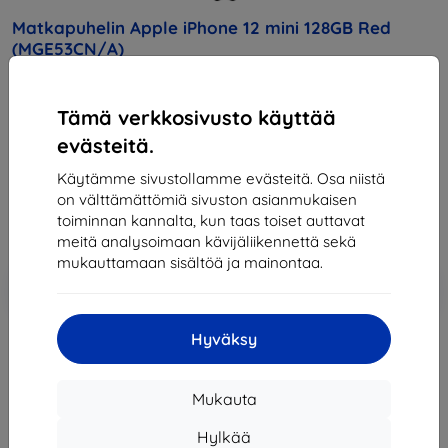
Matkapuhelin Apple iPhone 12 mini 128GB Red
(MGE53CN/A)
Osta tämä laite ja saat
25% alennusta
kaikista sen
Tämä verkkosivusto käyttää
lisävarusteista!
evästeitä.
Hinta
Käytämme sivustollamme evästeitä. Osa niistä
637,90 €
on välttämättömiä sivuston asianmukaisen
574,11 €
toiminnan kannalta, kun taas toiset auttavat
meitä analysoimaan kävijäliikennettä sekä
mukauttamaan sisältöä ja mainontaa.
Lisää
Alennus kupongilla
-10%
EXTRA10
ostoskoriin
Hyväksy
Loppuunmyyty
Mukauta
Loppuunmyyty
Hylkää