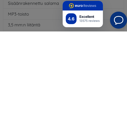
Sisäänrakennettu salama
Kyllä
MP3-toisto
Kyllä
Excellent
4.6
13575 reviews
3,5 mm:n liitäntä
Kyllä
NFC
Kyllä
4G/LTE
Kyllä
Multimediaviestit MMS
Kyllä
Akun kapasiteetti
3140
mAh
Bluetooth
Kyllä
WiFi
Kyllä
GPS-moduuli
Kyllä
Näytön tarkkuus
1920 x 1080
Väri
Punainen