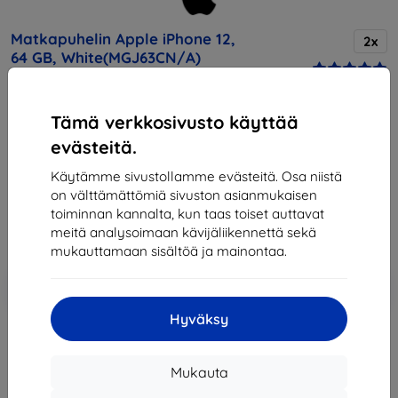
Matkapuhelin Apple iPhone 12,
2x
64 GB, White(MGJ63CN/A)
Tämä verkkosivusto käyttää
Osta tämä laite ja saat
25% alennusta
kaikista sen
lisävarusteista!
evästeitä.
Käytämme sivustollamme evästeitä. Osa niistä
Hinta
on välttämättömiä sivuston asianmukaisen
718,90 €
toiminnan kannalta, kun taas toiset auttavat
647,01 €
meitä analysoimaan kävijäliikennettä sekä
mukauttamaan sisältöä ja mainontaa.
Lisää
Alennus kupongilla
-10%
EXTRA10
ostoskoriin
Hyväksy
Loppuunmyyty
Mukauta
Loppuunmyyty