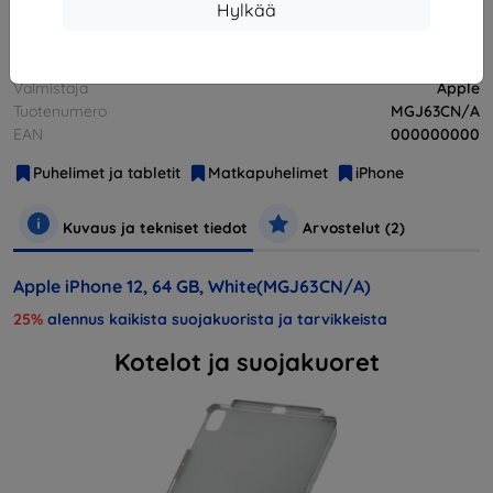
Hylkää
Valmistaja
Apple
Tuotenumero
MGJ63CN/A
EAN
000000000
Puhelimet ja tabletit
Matkapuhelimet
iPhone
Kuvaus ja tekniset tiedot
Arvostelut (2)
Apple iPhone 12, 64 GB, White(MGJ63CN/A)
25%
alennus kaikista suojakuorista ja tarvikkeista
Kotelot ja suojakuoret