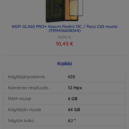
HOFI GLASS PRO+ Xiaomi Redmi 13C / Poco C65 musta
(9319456608564)
13,90 €
10,43 €
Kaikki
Käyttöjärjestelmä
iOS
Kameran resoluutio
12
Mpx
RAM-muisti
6
GB
Käyttäjän muisti
64
GB
Näytön koko
6,1
"