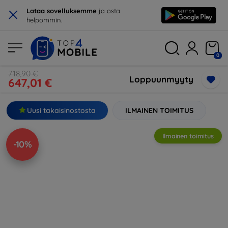
×
Lataa sovelluksemme
ja osta
helpommin.
0
718,90 €
Loppuunmyyty
647,01 €
Uusi takaisinostosta
ILMAINEN TOIMITUS
Ilmainen toimitus
-10%