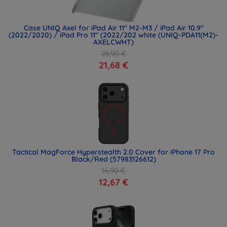
Case UNIQ Axel for iPad Air 11" M2-M3 / iPad Air 10.9"
(2022/2020) / iPad Pro 11" (2022/202 white (UNIQ-PDA11(M2)-
AXELCWHT)
28,90 €
21,68 €
Tactical MagForce Hyperstealth 2.0 Cover for iPhone 17 Pro
Black/Red (57983126612)
16,90 €
12,67 €