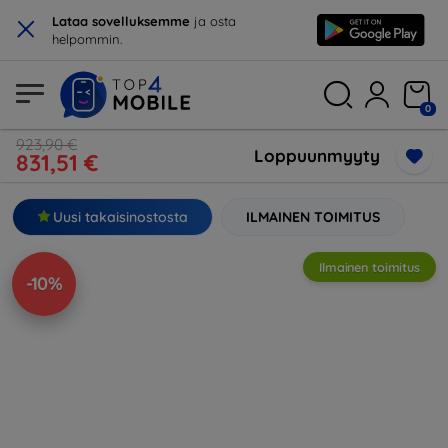
×
Lataa sovelluksemme
ja osta
helpommin.
0
923,90 €
Loppuunmyyty
831,51 €
Uusi takaisinostosta
ILMAINEN TOIMITUS
Ilmainen toimitus
-10%