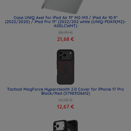
Case UNIQ Axel for iPad Air 11" M2-M3 / iPad Air 10.9"
(2022/2020) / iPad Pro 11" (2022/202 white (UNIQ-PDA11(M2)-
AXELCWHT)
28,90 €
21,68 €
Tactical MagForce Hyperstealth 2.0 Cover for iPhone 17 Pro
Black/Red (57983126612)
16,90 €
12,67 €