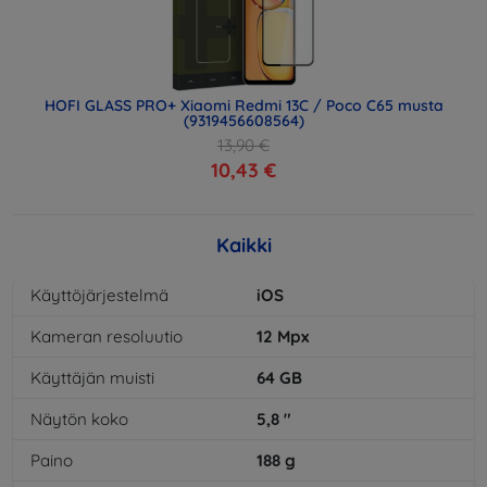
HOFI GLASS PRO+ Xiaomi Redmi 13C / Poco C65 musta
(9319456608564)
13,90 €
10,43 €
Kaikki
Käyttöjärjestelmä
iOS
Kameran resoluutio
12
Mpx
Käyttäjän muisti
64
GB
Näytön koko
5,8
"
Paino
188
g