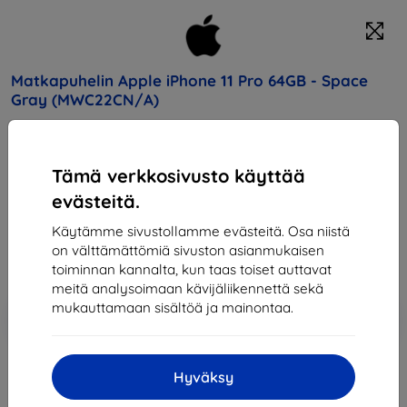
Matkapuhelin Apple iPhone 11 Pro 64GB - Space
Gray (MWC22CN/A)
Osta tämä laite ja saat
25% alennusta
kaikista sen
lisävarusteista!
Tämä verkkosivusto käyttää
evästeitä.
Hinta
923,90 €
Käytämme sivustollamme evästeitä. Osa niistä
831,51 €
on välttämättömiä sivuston asianmukaisen
toiminnan kannalta, kun taas toiset auttavat
meitä analysoimaan kävijäliikennettä sekä
mukauttamaan sisältöä ja mainontaa.
Lisää
Alennus kupongilla
-10%
EXTRA10
ostoskoriin
Hyväksy
Loppuunmyyty