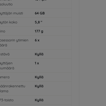
soluutio
yttäjän muisti
64
GB
ytön koko
5,8
"
ino
177
g
osessorin ytimien
6
x
äärä
stävä
Kyllä
yttöjen
1
x
ukumäärä
amera
Kyllä
säänrakennettu
Kyllä
alama
3-toisto
Kyllä