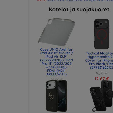
Kotelot ja suojakuoret
Case UNIQ Axel for
iPad Air 11" M2-M3 /
Tactical MagFo
iPad Air 10.9"
Hyperstealth 2
(2022/2020) / iPad
Cover for iPhone
Pro 11" (2022/202
Pro Black/Re
white (UNIQ-
(57983126612
PDA11(M2)-
16,90 €
AXELCWHT)
12,67 €
28,90 €
21,68 €