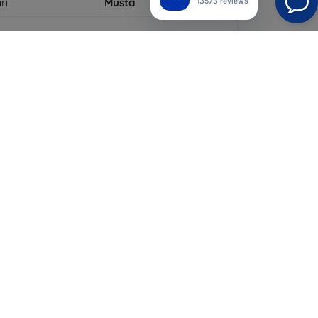
ri
Musta
13573 reviews