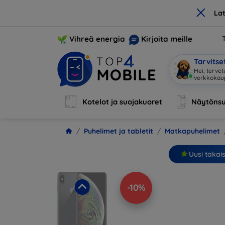
×
La
Vihreä energia
Kirjoita meille
Tarvits
Olen M
|
Kotelot ja suojakuoret
Näytönsu
Puhelimet ja tabletit
Matkapuhelimet
Uusi takai
-10%