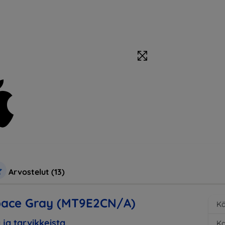
Arvostelut (13)
Space Gray (MT9E2CN/A)
Kä
 ja tarvikkeista
K