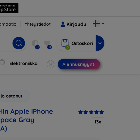
amaatio
Yhteystiedot
Kirjaudu
Ostoskori
0
0
0
Elektroniikka
Alennusmyynti
 jo ostanut
in Apple iPhone
Space Gray
13x
A)