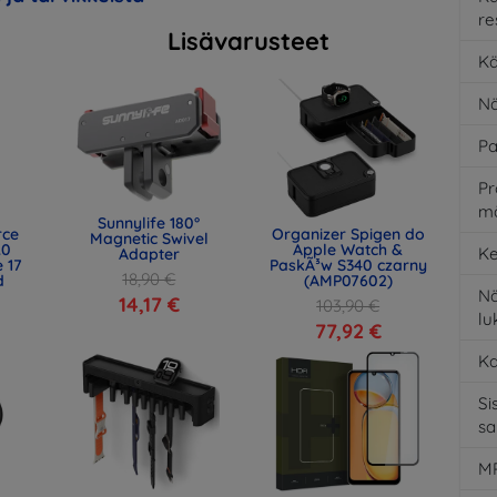
re
Lisävarusteet
Kä
Nä
Pa
Pr
m
Sunnylife 180°
rce
Organizer Spigen do
Magnetic Swivel
.0
Apple Watch &
Ke
Adapter
 17
PaskÃ³w S340 czarny
18,90 €
d
(AMP07602)
Nä
)
14,17 €
103,90 €
l
77,92 €
K
Si
s
MP