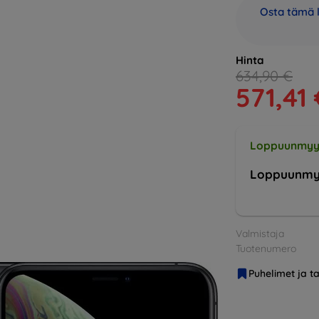
Osta tämä l
Hinta
634,90 €
571,41 
Loppuunmyy
Loppuunmy
Valmistaja
Tuotenumero
Puhelimet ja ta