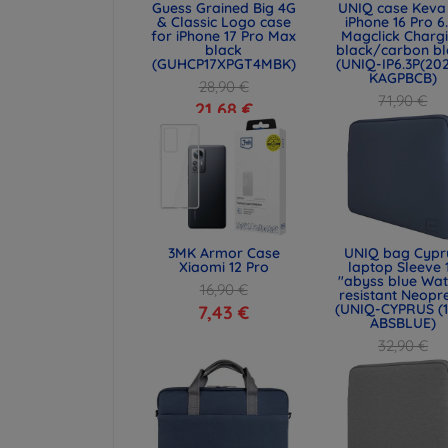
Guess Grained Big 4G
UNIQ case Keva 
& Classic Logo case
iPhone 16 Pro 6
for iPhone 17 Pro Max
Magclick Charg
black
black/carbon bl
(GUHCP17XPGT4MBK)
(UNIQ-IP6.3P(20
KAGPBCB)
28,90 €
71,90 €
21,68 €
53,93 €
3MK Armor Case
UNIQ bag Cypr
Xiaomi 12 Pro
laptop Sleeve 
"abyss blue Wat
16,90 €
resistant Neopr
(UNIQ-CYPRUS (1
7,43 €
ABSBLUE)
32,90 €
24,68 €