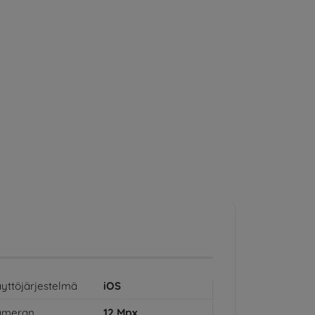
yttöjärjestelmä
iOS
ameran
12
Mpx