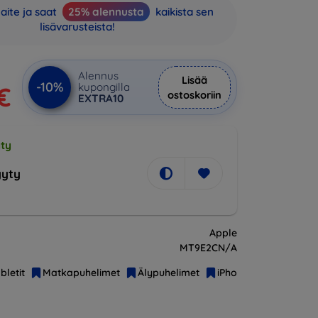
aite ja saat
25% alennusta
kaikista sen
lisävarusteista!
Alennus
Lisää
-10%
kupongilla
€
ostoskoriin
EXTRA10
ty
yty
Apple
MT9E2CN/A
bletit
Matkapuhelimet
Älypuhelimet
iPhone