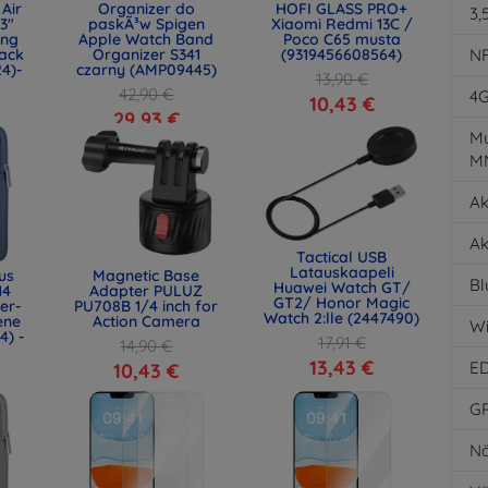
Air
Organizer do
HOFI GLASS PRO+
3,
.3"
paskÃ³w Spigen
Xiaomi Redmi 13C /
ing
Apple Watch Band
Poco C65 musta
ack
Organizer S341
(9319456608564)
N
24)-
czarny (AMP09445)
13,90 €
42,90 €
4
10,43 €
29,93 €
Mu
M
Ak
Ak
Tactical USB
Latauskaapeli
us
Magnetic Base
Bl
Huawei Watch GT/
14
Adapter PULUZ
GT2/ Honor Magic
er-
PU708B 1/4 inch for
Watch 2:lle (2447490)
ene
Action Camera
Wi
4) -
17,91 €
14,90 €
13,43 €
E
10,43 €
G
Nä