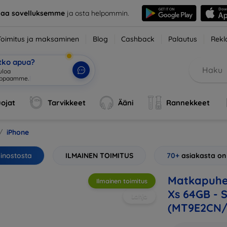
taa sovelluksemme
ja osta helpommin.
Toimitus ja maksaminen
Blog
Cashback
Palautus
Rekl
etko apua?
ojat
Tarvikkeet
Ääni
Rannekkeet
iPhone
sinostosta
ILMAINEN TOIMITUS
70+
asiakasta on
Matkapuhel
Ilmainen toimitus
Xs 64GB - 
Lahja
(MT9E2CN/