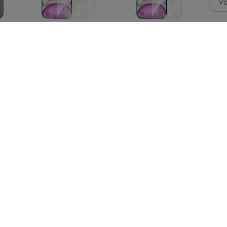
Vä
us
Baseus Privacy
Baseus Superior HD
16
Karkaistu Lasi
Privacy karkaistu lasi
er-
Superior HD iPhone 11
iPhone 11
ene
Pro/X/XS:lle + 2x
Pro/X/XS:lle +
6) -
Puhdistussarja ja
puhdistussarja ja
EasyStick
EasyStick
12,90 €
8,90 €
5,17 €
6,68 €
PanzerGlass E2E
Super+ iPhone X/XS
d
Beline tempered
/11 Pro Case Friendly
ova
glass 5D iPhone
Privacy black (P2664)
ssy
X/Xs/11 Pro
37,89 €
10,90 €
K)
28,42 €
8,17 €
Kaikki