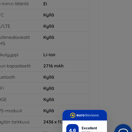
5 mm:n liitäntä
Ei
FC
Kyllä
G/LTE
Kyllä
ltimediaviestit
Kyllä
MS
kutyyppi
Li-ion
un kapasiteetti
2716
mAh
uetooth
Kyllä
Fi
Kyllä
DGE
Kyllä
PS-moduuli
Kyllä
ytön tarkkuus
2436 x 1125
Excellent
4.6