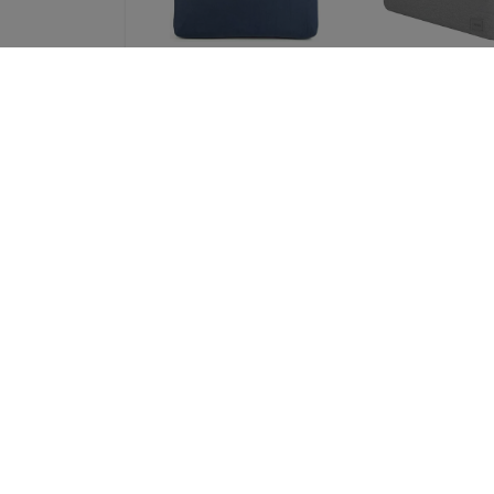
UNIQ Stockholm
UNIQ bag Cypr
laptop Sleeve 16
laptop Sleeve 
"abyss blue (UNIQ-
"marl gray Wat
STOCKHOLM (16) -
resistant Neopr
ABSBLUE)
(UNIQ-CYPRUS (1
MALGRY)
51,89 €
37,89 €
38,92 €
28,42 €
Guess iPhone X / XS
Karl Lagerfel
harmaa kovakuori
iPhone X / XS k
4G iso metallilogo
kuori musta Glo
(GUHCPX4GMGGR)
Bauhaus
(KLHCPXBHWHB
31,91 €
23,89 €
23,93 €
17,92 €
Kaikki