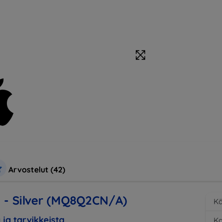
Arvostelut (42)
B - Silver (MQ8Q2CN/A)
Kä
 ja tarvikkeista
K