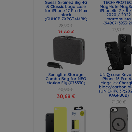
Guess Grained Big 4G
TECH-PROTEC
& Classic Logo case
MagMate MagS
for iPhone 17 Pro Max
iPhonelle 7 / 8 /
black
2020 / 2022
(GUHCP17XPGT4MBK)
mattamusta
(9490713933121
28,90 €
17,91 €
21,68 €
13,43 €
Sunnylife Storage
UNIQ case Keva 
Combo Bag for NEO
iPhone 16 Pro 6
Motion Fly (073530)
Magclick Charg
black/carbon bl
40,90 €
(UNIQ-IP6.3P(20
KAGPBCB)
30,68 €
71,90 €
53,93 €