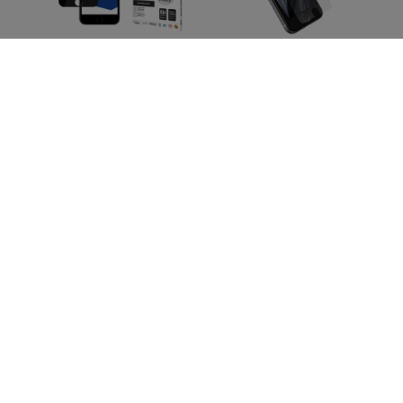
rce
3MK HardGlass Max
Otterbox ALPHA
ver
Privacy iPhone
GLASS ANTI-MICROB.
7/8/SE (2020/2022)
APPLE/IPHONE SE
022
black Fullscreen
(3RD/2ND
199)
Glass Privacy
GEN)/8/7/6S (77-
(5903108521307)
88305)
17,91 €
25,90 €
13,43 €
19,43 €
Tactical USB
Latauskaapeli
otes
HOFI GLASS PRO+
Huawei Watch GT/
ne
iPhonelle 7 / 8 / SE
GT2/ Honor Magic
022
2020 / 2022 kirkas
Watch 2:lle (2447490)
69)
11,90 €
17,91 €
8,93 €
13,43 €
Kaikki