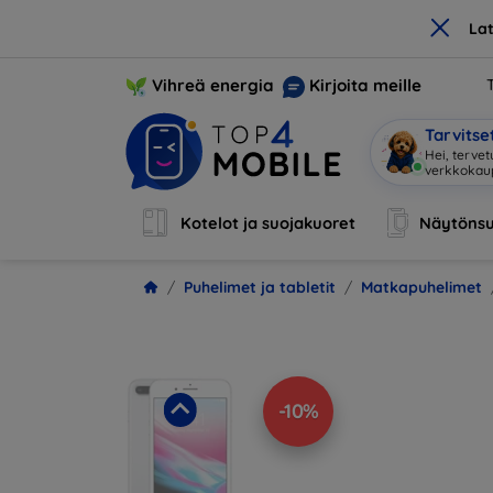
×
La
Vihreä energia
Kirjoita meille
Tarvits
Ol
|
Kotelot ja suojakuoret
Näytönsu
Puhelimet ja tabletit
Matkapuhelimet
-10%