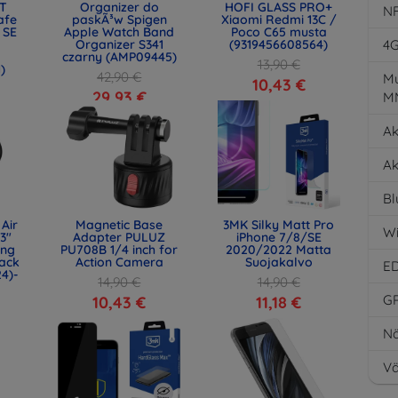
T
Organizer do
HOFI GLASS PRO+
N
afe
paskÃ³w Spigen
Xiaomi Redmi 13C /
 SE
Apple Watch Band
Poco C65 musta
Organizer S341
(9319456608564)
4
czarny (AMP09445)
13,90 €
)
42,90 €
Mu
10,43 €
29,93 €
M
Ak
Ak
Bl
Air
Magnetic Base
3MK Silky Matt Pro
Wi
.3"
Adapter PULUZ
iPhone 7/8/SE
ing
PU708B 1/4 inch for
2020/2022 Matta
ack
Action Camera
Suojakalvo
E
24)-
14,90 €
14,90 €
G
10,43 €
11,18 €
Nä
Vä