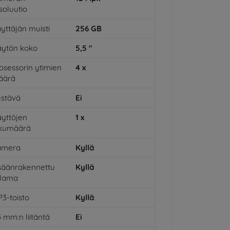
soluutio
yttäjän muisti
256
GB
ytön koko
5,5
"
osessorin ytimien
4
x
äärä
stävä
Ei
yttöjen
1
x
ukumäärä
amera
Kyllä
säänrakennettu
Kyllä
alama
3-toisto
Kyllä
5 mm:n liitäntä
Ei