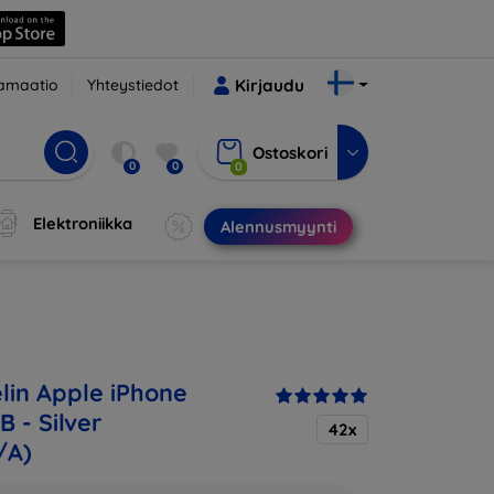
amaatio
Yhteystiedot
Kirjaudu
Ostoskori
0
0
0
Elektroniikka
Alennusmyynti
in Apple iPhone
B - Silver
42x
/A)