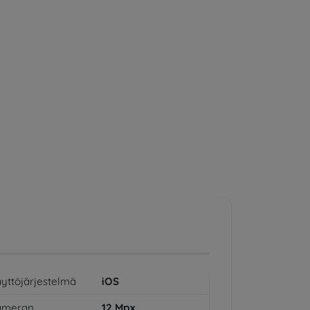
yttöjärjestelmä
iOS
ameran
12
Mpx