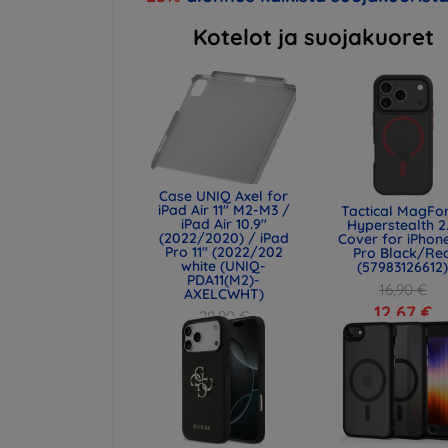
Kotelot ja suojakuoret
Case UNIQ Axel for
iPad Air 11" M2-M3 /
Tactical MagFo
iPad Air 10.9"
Hyperstealth 2
(2022/2020) / iPad
Cover for iPhone
Pro 11" (2022/202
Pro Black/Re
white (UNIQ-
(57983126612
PDA11(M2)-
16,90 €
AXELCWHT)
12,67 €
28,90 €
21,68 €