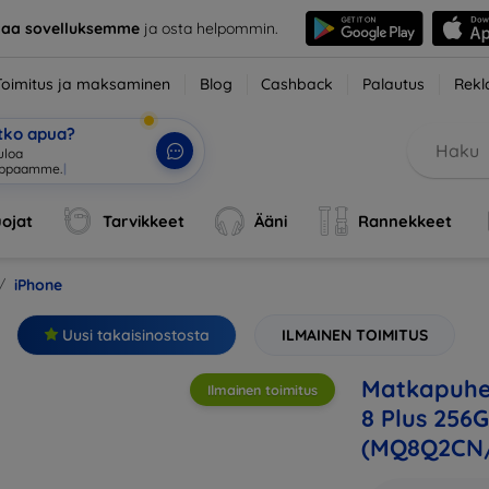
taa sovelluksemme
ja osta helpommin.
Toimitus ja maksaminen
Blog
Cashback
Palautus
Rekl
etko apua?
ojat
Tarvikkeet
Ääni
Rannekkeet
iPhone
Uusi takaisinostosta
ILMAINEN TOIMITUS
Matkapuhel
Ilmainen toimitus
8 Plus 256G
(MQ8Q2CN