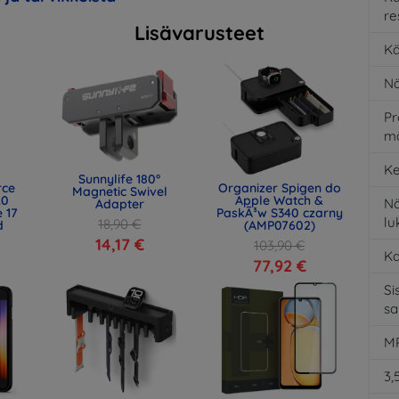
re
Lisävarusteet
Kä
Nä
Pr
m
Ke
Sunnylife 180°
rce
Organizer Spigen do
Magnetic Swivel
.0
Apple Watch &
Nä
Adapter
 17
PaskÃ³w S340 czarny
l
18,90 €
d
(AMP07602)
)
14,17 €
103,90 €
K
77,92 €
Si
s
MP
3,