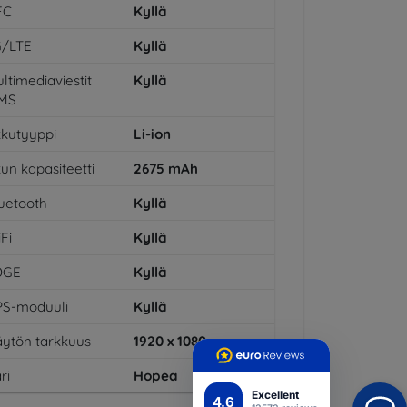
FC
Kyllä
G/LTE
Kyllä
ltimediaviestit
Kyllä
MS
kutyyppi
Li-ion
un kapasiteetti
2675
mAh
uetooth
Kyllä
Fi
Kyllä
DGE
Kyllä
PS-moduuli
Kyllä
ytön tarkkuus
1920 x 1080
ri
Hopea
Excellent
4.6