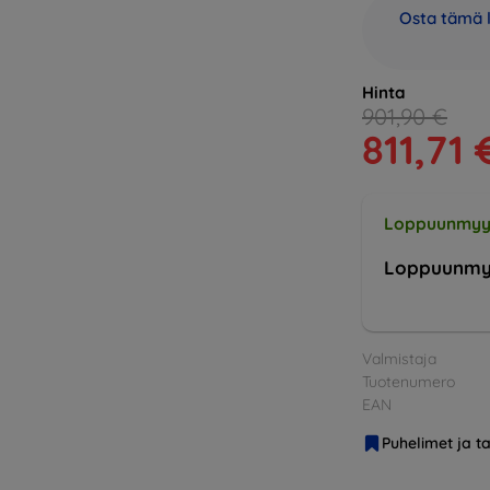
Osta tämä l
Hinta
901,90 €
811,71 
Loppuunmyy
Loppuunmy
Valmistaja
Tuotenumero
EAN
Puhelimet ja ta