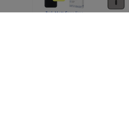
3mk Matt Case lime
Tactical MagFo
Smartphone case for
Hyperstealth Co
Apple iPhone 7/8/SE
for iPhone
2020/2022
7/8/SE2020/SE2
Asphalt (57983121
12,90 €
16,90 €
9,67 €
12,67 €
Tactical MagForce
Tactical Field N
Hyperstealth 2.0
for Apple iPho
Cover for iPhone
7/8/SE2020/SE2
7/8/SE2020/SE2022
Blue (579831061
Black/Red
13,90 €
(57983121197)
10,43 €
16,90 €
12,67 €
Kaikki