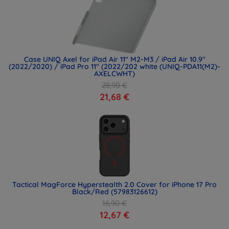
Case UNIQ Axel for iPad Air 11" M2-M3 / iPad Air 10.9"
(2022/2020) / iPad Pro 11" (2022/202 white (UNIQ-PDA11(M2)-
AXELCWHT)
28,90 €
21,68 €
Tactical MagForce Hyperstealth 2.0 Cover for iPhone 17 Pro
Black/Red (57983126612)
16,90 €
12,67 €