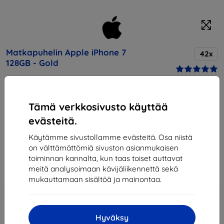
Matkapuhelin Apple iPhone 7
42x
128GB - Gold
Osta tämä laite ja saat
25% alennusta
kaikista sen
Tämä verkkosivusto käyttää
lisävarusteista!
evästeitä.
Hinta
Käytämme sivustollamme evästeitä. Osa niistä
727,90 €
on välttämättömiä sivuston asianmukaisen
655,11 €
toiminnan kannalta, kun taas toiset auttavat
meitä analysoimaan kävijäliikennettä sekä
mukauttamaan sisältöä ja mainontaa.
Lisää
Alennus kupongilla
-10%
EXTRA10
ostoskoriin
Hyväksy