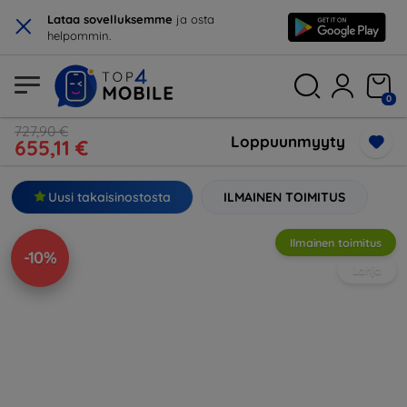
×
Lataa sovelluksemme
ja osta
helpommin.
0
727,90 €
Loppuunmyyty
655,11 €
Uusi takaisinostosta
ILMAINEN TOIMITUS
Ilmainen toimitus
-10%
Lahja