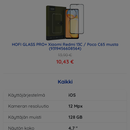
HOFI GLASS PRO+ Xiaomi Redmi 13C / Poco C65 musta
(9319456608564)
13,90 €
10,43 €
Kaikki
Käyttöjärjestelmä
iOS
Kameran resoluutio
12
Mpx
Käyttäjän muisti
128
GB
Näytön koko
4,7
"