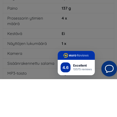
Paino
137
g
Prosessorin ytimien
4
x
määrä
Kestävä
Ei
Näyttöjen lukumäärä
1
x
Kamera
Kyllä
Sisäänrakennettu salama
Kyllä
Excellent
4.6
13575 reviews
MP3-toisto
Kyllä
3,5 mm:n liitäntä
Ei
NFC
Kyllä
4G/LTE
Kyllä
Multimediaviestit MMS
Kyllä