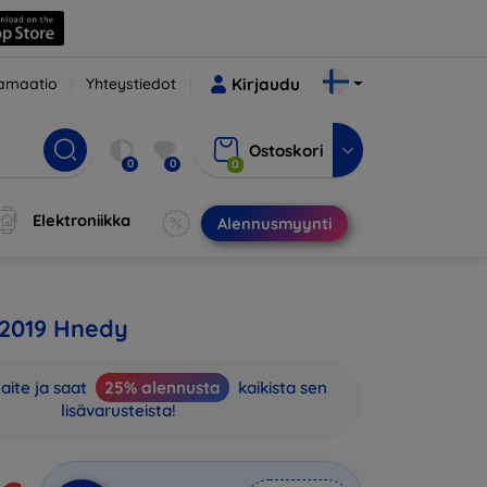
amaatio
Yhteystiedot
Kirjaudu
Ostoskori
0
0
0
Elektroniikka
Alennusmyynti
 2019 Hnedy
aite ja saat
25% alennusta
kaikista sen
lisävarusteista!