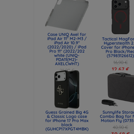
Case UNIQ Axel for
iPad Air 11" M2-M3 /
Tactical MagFo
iPad Air 10.9"
Hyperstealth 2
(2022/2020) / iPad
Cover for iPhone
Pro 11" (2022/202
Pro Black/Re
white (UNIQ-
(57983126612
PDA11(M2)-
16,90 €
AXELCWHT)
12,67 €
28,90 €
21,68 €
Guess Grained Big 4G
Sunnylife Stor
& Classic Logo case
Combo Bag for 
for iPhone 17 Pro Max
Motion Fly (0735
black
40,90 €
(GUHCP17XPGT4MBK)