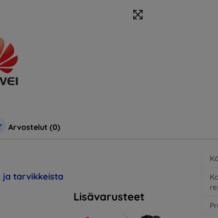
Arvostelut (0)
Kä
 ja tarvikkeista
K
re
Lisävarusteet
Pr