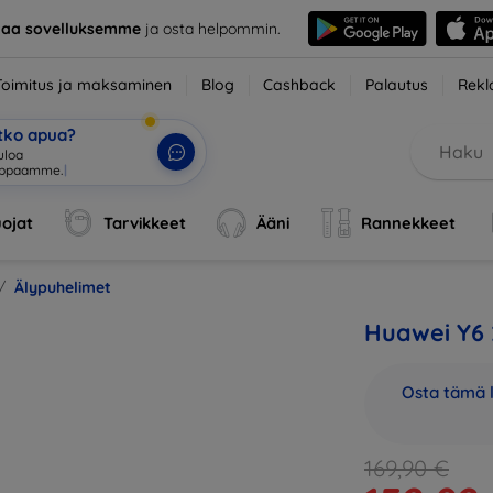
taa sovelluksemme
ja osta helpommin.
Toimitus ja maksaminen
Blog
Cashback
Palautus
Rekl
etko apua?
ojat
Tarvikkeet
Ääni
Rannekkeet
Älypuhelimet
Huawei Y6
Osta tämä l
169,90 €