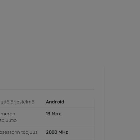
yttöjärjestelmä
Android
ameran
13
Mpx
soluutio
osessorin taajuus
2000
MHz