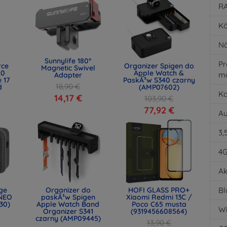
RA
Kä
Nä
Sunnylife 180°
Pr
rce
Organizer Spigen do
Magnetic Swivel
.0
Apple Watch &
m
Adapter
 17
PaskÃ³w S340 czarny
18,90 €
d
(AMP07602)
K
)
14,17 €
103,90 €
77,92 €
Au
3,
4
Ak
age
Organizer do
HOFI GLASS PRO+
Bl
NEO
paskÃ³w Spigen
Xiaomi Redmi 13C /
30)
Apple Watch Band
Poco C65 musta
Wi
Organizer S341
(9319456608564)
czarny (AMP09445)
13,90 €