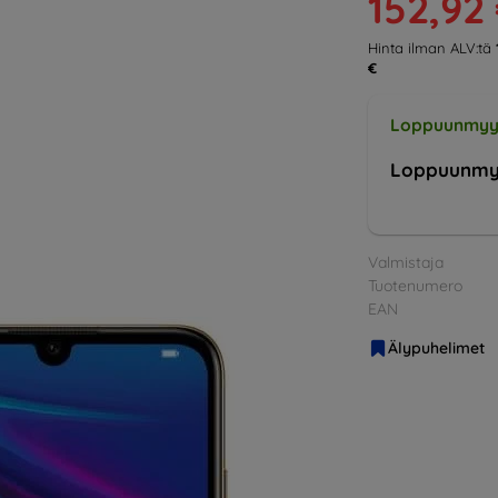
152,92
Hinta ilman ALV:tä
€
Loppuunmyy
Loppuunmy
Valmistaja
Tuotenumero
EAN
Älypuhelimet