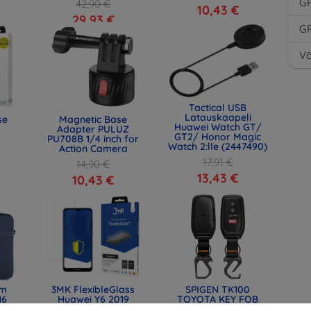
G
42,90 €
10,43 €
29,93 €
G
Vä
Tactical USB
Latauskaapeli
se
Magnetic Base
Huawei Watch GT/
Adapter PULUZ
GT2/ Honor Magic
PU708B 1/4 inch for
Watch 2:lle (2447490)
Action Camera
17,91 €
14,90 €
13,43 €
10,43 €
lm
3MK FlexibleGlass
SPIGEN TK100
16
Huawei Y6 2019
TOYOTA KEY FOB
IQ-
Hybrid Glass
CASE BLACK