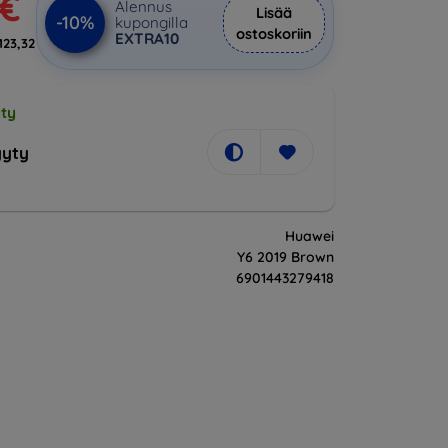
 €
Alennus
Lisää
-10%
kupongilla
ostoskoriin
EXTRA10
123,32
ty
yty
Huawei
Y6 2019 Brown
6901443279418