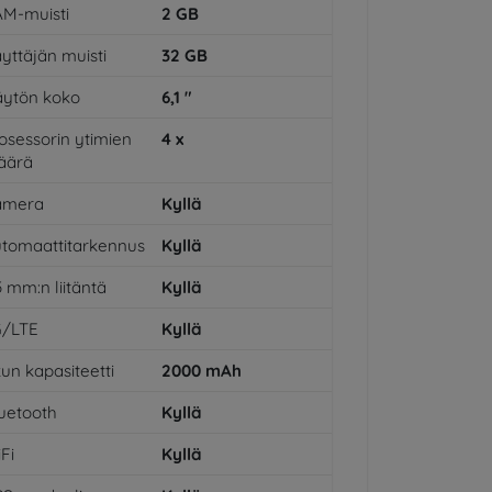
M-muisti
2
GB
yttäjän muisti
32
GB
ytön koko
6,1
"
osessorin ytimien
4
x
äärä
amera
Kyllä
tomaattitarkennus
Kyllä
5 mm:n liitäntä
Kyllä
G/LTE
Kyllä
un kapasiteetti
2000
mAh
uetooth
Kyllä
Fi
Kyllä