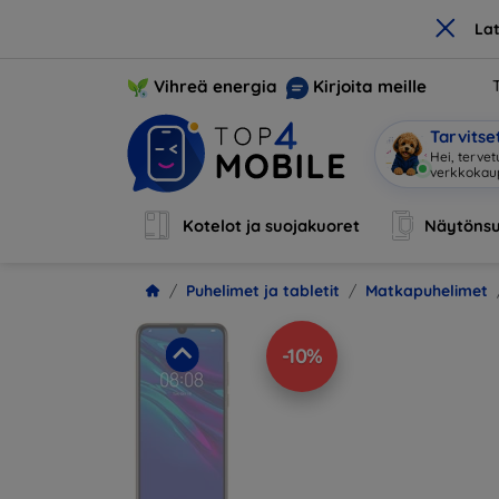
×
La
Vihreä energia
Kirjoita meille
Tarvits
Ol
|
Kotelot ja suojakuoret
Näytönsu
Puhelimet ja tabletit
Matkapuhelimet
-10%