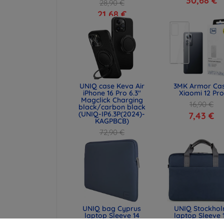
30,68 €
28,90 €
21,68 €
UNIQ case Keva Air
3MK Armor Ca
iPhone 16 Pro 6.3"
Xiaomi 12 Pro
Magclick Charging
16,90 €
black/carbon black
(UNIQ-IP6.3P(2024)-
7,43 €
KAGPBCB)
72,90 €
54,67 €
UNIQ bag Cyprus
UNIQ Stockho
laptop Sleeve 14
laptop Sleeve 
"abyss blue Water-
"abyss blue (UN