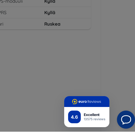
PS-moduuli
Kyllä
PRS
Kyllä
ri
Ruskea
Excellent
4.6
13575 reviews