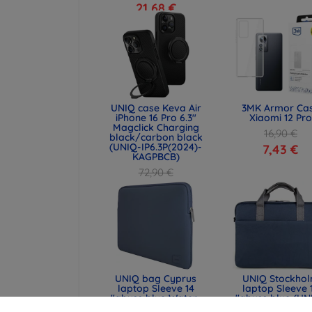
21,68 €
UNIQ case Keva Air
3MK Armor Ca
iPhone 16 Pro 6.3"
Xiaomi 12 Pro
Magclick Charging
16,90 €
black/carbon black
(UNIQ-IP6.3P(2024)-
7,43 €
KAGPBCB)
72,90 €
54,67 €
UNIQ bag Cyprus
UNIQ Stockho
laptop Sleeve 14
laptop Sleeve 
"abyss blue Water-
"abyss blue (UN
resistant Neoprene
STOCKHOLM (16