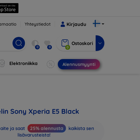
amaatio
Yhteystiedot
Kirjaudu
Ostoskori
0
0
0
Elektroniikka
Alennusmyynti
in Sony Xperia E5 Black
aite ja saat
25% alennusta
kaikista sen
lisävarusteista!