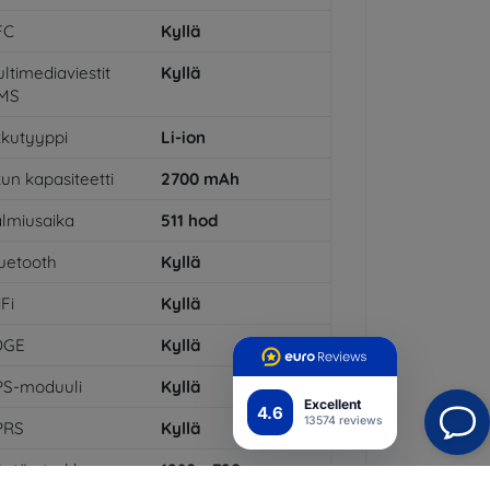
FC
Kyllä
ltimediaviestit
Kyllä
MS
kutyyppi
Li-ion
un kapasiteetti
2700
mAh
lmiusaika
511
hod
uetooth
Kyllä
Fi
Kyllä
DGE
Kyllä
PS-moduuli
Kyllä
Excellent
4.6
13574 reviews
PRS
Kyllä
ytön tarkkuus
1280 x 720