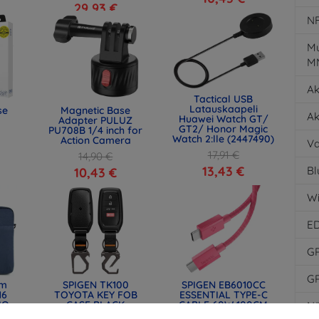
29,93 €
N
Mu
M
Ak
Tactical USB
Latauskaapeli
se
Magnetic Base
Ak
Huawei Watch GT/
Adapter PULUZ
GT2/ Honor Magic
PU708B 1/4 inch for
Watch 2:lle (2447490)
Action Camera
Va
17,91 €
14,90 €
13,43 €
Bl
10,43 €
Wi
E
G
G
lm
SPIGEN TK100
SPIGEN EB6010CC
16
TOYOTA KEY FOB
ESSENTIAL TYPE-C
IQ-
CASE BLACK
CABLE 60W 100CM
Nä
) -
(ACS11366)
PINK (ACA10414)