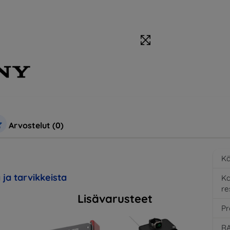
Arvostelut (0)
Kä
 ja tarvikkeista
K
re
Lisävarusteet
Pr
RA