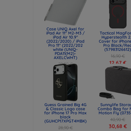
Case UNIQ Axel for
iPad Air 11" M2-M3 /
Tactical MagFo
iPad Air 10.9"
Hyperstealth 2
(2022/2020) / iPad
Cover for iPhone
Pro 11" (2022/202
Pro Black/Re
white (UNIQ-
(57983126612
PDA11(M2)-
16,90 €
AXELCWHT)
12,67 €
28,90 €
21,68 €
Guess Grained Big 4G
Sunnylife Stor
& Classic Logo case
Combo Bag for 
for iPhone 17 Pro Max
Motion Fly (0735
black
40,90 €
(GUHCP17XPGT4MBK)
30,68 €
28,90 €