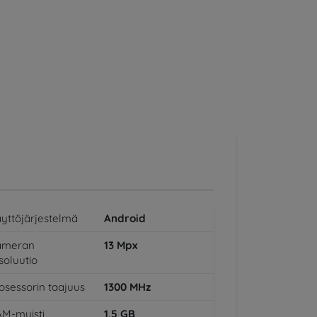
yttöjärjestelmä
Android
ameran
13
Mpx
soluutio
osessorin taajuus
1300
MHz
M-muisti
1,5
GB