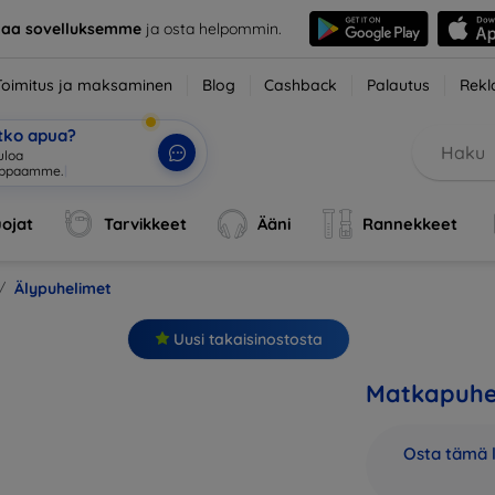
taa sovelluksemme
ja osta helpommin.
Toimitus ja maksaminen
Blog
Cashback
Palautus
Rekl
etko apua?
ojat
Tarvikkeet
Ääni
Rannekkeet
Älypuhelimet
Uusi takaisinostosta
Matkapuhel
Osta tämä l