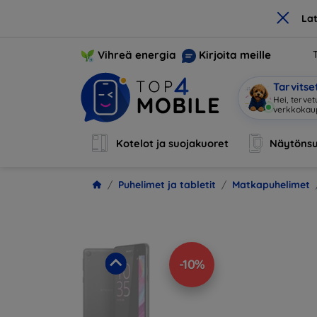
×
La
Vihreä energia
Kirjoita meille
Tarvits
Ol
|
Kotelot ja suojakuoret
Näytönsu
Puhelimet ja tabletit
Matkapuhelimet
-10%