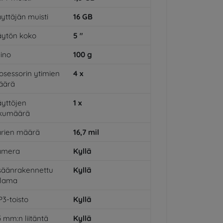
yttäjän muisti
16
GB
ytön koko
5
"
ino
100
g
osessorin ytimien
4
x
äärä
yttöjen
1
x
ukumäärä
rien määrä
16,7
mil
amera
Kyllä
säänrakennettu
Kyllä
alama
3-toisto
Kyllä
5 mm:n liitäntä
Kyllä