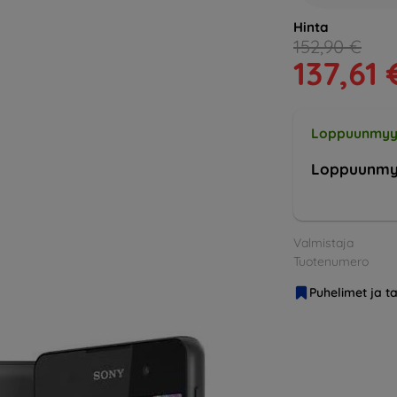
Hinta
152,90 €
137,61 
Loppuunmyy
Loppuunmy
Valmistaja
Tuotenumero
Puhelimet ja ta