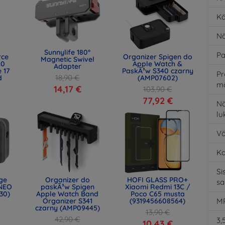
Kä
Nä
Sunnylife 180°
Pa
rce
Organizer Spigen do
Magnetic Swivel
.0
Apple Watch &
Adapter
 17
PaskÃ³w S340 czarny
Pr
18,90 €
d
(AMP07602)
m
)
14,17 €
103,90 €
77,92 €
Nä
l
Vä
K
Si
age
Organizer do
HOFI GLASS PRO+
s
NEO
paskÃ³w Spigen
Xiaomi Redmi 13C /
30)
Apple Watch Band
Poco C65 musta
Organizer S341
(9319456608564)
MP
czarny (AMP09445)
13,90 €
42,90 €
3,
10,43 €