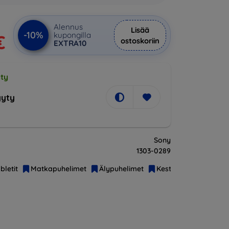
Alennus
Lisää
-10%
kupongilla
€
ostoskoriin
EXTRA10
ty
yty
Sony
1303-0289
bletit
Matkapuhelimet
Älypuhelimet
Kestävät