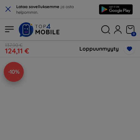
×
Lataa sovelluksemme
ja osta
helpommin.
0
137,90 €
Loppuunmyyty
124,11 €
-10%