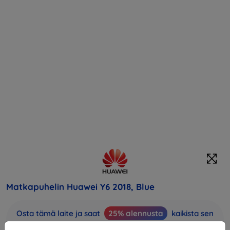
Matkapuhelin Huawei Y6 2018, Blue
Osta tämä laite ja saat
25% alennusta
kaikista sen
lisävarusteista!