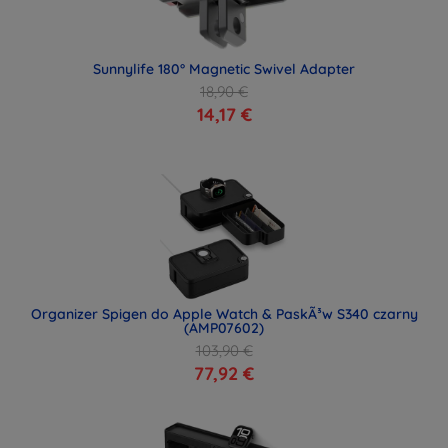
Sunnylife 180° Magnetic Swivel Adapter
18,90 €
14,17 €
Organizer Spigen do Apple Watch & PaskÃ³w S340 czarny
(AMP07602)
103,90 €
77,92 €