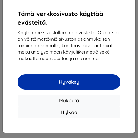
137,90 €
Tämä verkkosivusto käyttää
124,11 €
evästeitä.
Hinta ilman ALV:tä
100,09 €
Käytämme sivustollamme evästeitä. Osa niistä
on välttämättömiä sivuston asianmukaisen
toiminnan kannalta, kun taas toiset auttavat
Lisää
Alennus kupongilla
-10%
EXTRA10
meitä analysoimaan kävijäliikennettä sekä
ostoskoriin
mukauttamaan sisältöä ja mainontaa.
Loppuunmyyty
Hyväksy
Loppuunmyyty
Mukauta
Hylkää
Valmistaja
Huawei
Tuotenumero
51092HJW
Puhelimet ja tabletit
Matkapuhelimet
Älypuhelimet