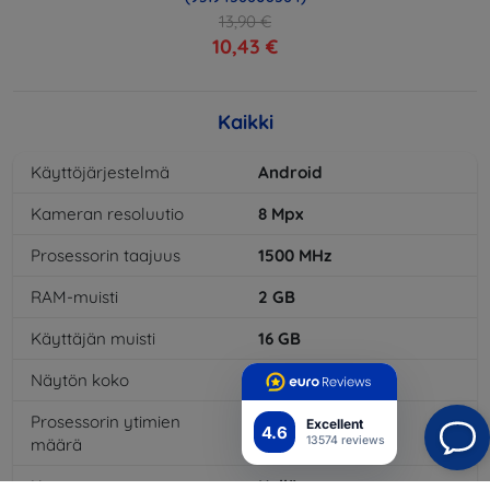
13,90 €
10,43 €
Kaikki
Käyttöjärjestelmä
Android
Kameran resoluutio
8
Mpx
Prosessorin taajuus
1500
MHz
RAM-muisti
2
GB
Käyttäjän muisti
16
GB
Näytön koko
5,45
"
Prosessorin ytimien
4
x
Excellent
4.6
13574 reviews
määrä
Kamera
Kyllä