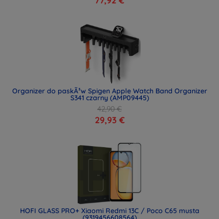
77,92 €
Organizer do paskÃ³w Spigen Apple Watch Band Organizer
S341 czarny (AMP09445)
42,90 €
29,93 €
HOFI GLASS PRO+ Xiaomi Redmi 13C / Poco C65 musta
(9319456608564)