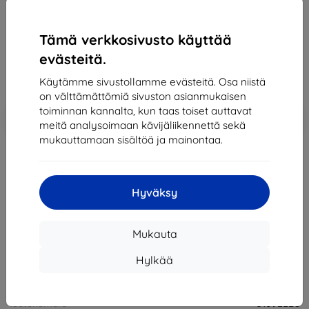
137,90 €
Tämä verkkosivusto käyttää
124,11 €
evästeitä.
Hinta ilman ALV:tä
100,09 €
Käytämme sivustollamme evästeitä. Osa niistä
on välttämättömiä sivuston asianmukaisen
Lisää
toiminnan kannalta, kun taas toiset auttavat
Alennus kupongilla
-10%
EXTRA10
ostoskoriin
meitä analysoimaan kävijäliikennettä sekä
mukauttamaan sisältöä ja mainontaa.
Loppuunmyyty
Hyväksy
Loppuunmyyty
Mukauta
Muut tämän tuotteen vaihtoehdot
Hylkää
Valmistaja
Huawei
Tuotenumero
51092LEU