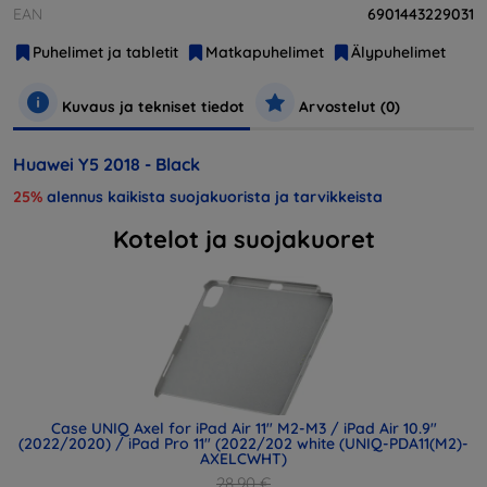
EAN
6901443229031
Puhelimet ja tabletit
Matkapuhelimet
Älypuhelimet
Kuvaus ja tekniset tiedot
Arvostelut (0)
Huawei Y5 2018 - Black
25%
alennus kaikista suojakuorista ja tarvikkeista
Kotelot ja suojakuoret
Case UNIQ Axel for iPad Air 11" M2-M3 / iPad Air 10.9"
(2022/2020) / iPad Pro 11" (2022/202 white (UNIQ-PDA11(M2)-
AXELCWHT)
28,90 €