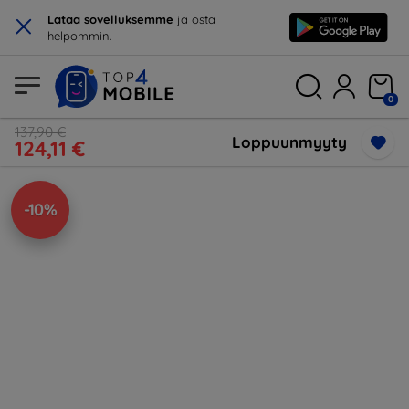
×
Lataa sovelluksemme
ja osta
helpommin.
0
137,90 €
Loppuunmyyty
124,11 €
-10%