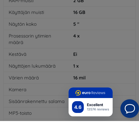
RAM-muisti
2
GB
Käyttäjän muisti
16
GB
Näytön koko
5
"
Prosessorin ytimien
4
x
määrä
Kestävä
Ei
Näyttöjen lukumäärä
1
x
Värien määrä
16
mil
Kamera
Kyllä
Sisäänrakennettu salama
Kyllä
Excellent
4.6
13574 reviews
MP3-toisto
Kyllä
3,5 mm:n liitäntä
Kyllä
NFC
Kyllä