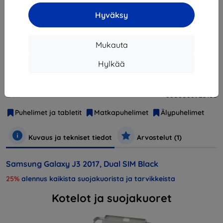
Loppuunmyyty
Hyväksy
Loppuunmyyty
Mukauta
Hylkää
Valmistaja
Samsung
Tuotenumero
SM-J330FZKDORX
EAN
8806088925103
Puhelimet ja tabletit
Matkapuhelimet
Älypuhelimet
Kuvaus ja tekniset tiedot
Arvostelut (1)
Samsung Galaxy J3 2017, Dual SIM Black
25%
alennus kaikista suojakuorista ja tarvikkeista
Kotelot ja suojakuoret