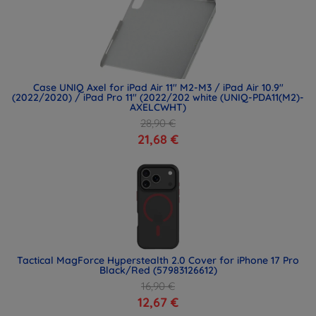
Case UNIQ Axel for iPad Air 11" M2-M3 / iPad Air 10.9"
(2022/2020) / iPad Pro 11" (2022/202 white (UNIQ-PDA11(M2)-
AXELCWHT)
28,90 €
21,68 €
Tactical MagForce Hyperstealth 2.0 Cover for iPhone 17 Pro
Black/Red (57983126612)
16,90 €
12,67 €