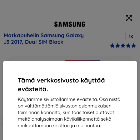
Matkapuhelin Samsung Galaxy
1x
J3 2017, Dual SIM Black
Osta tämä laite ja saat
25% alennusta
kaikista sen
lisävarusteista!
Tämä verkkosivusto käyttää
Hinta
evästeitä.
147,90 €
133,11 €
Käytämme sivustollamme evästeitä. Osa niistä
on välttämättömiä sivuston asianmukaisen
toiminnan kannalta, kun taas toiset auttavat
meitä analysoimaan kävijäliikennettä sekä
Lisää
Alennus kupongilla
-10%
EXTRA10
mukauttamaan sisältöä ja mainontaa.
ostoskoriin