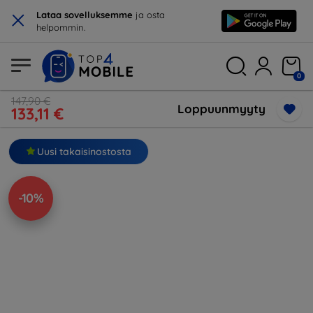
×
Lataa sovelluksemme
ja osta
helpommin.
0
147,90 €
Loppuunmyyty
133,11 €
Uusi takaisinostosta
-10%