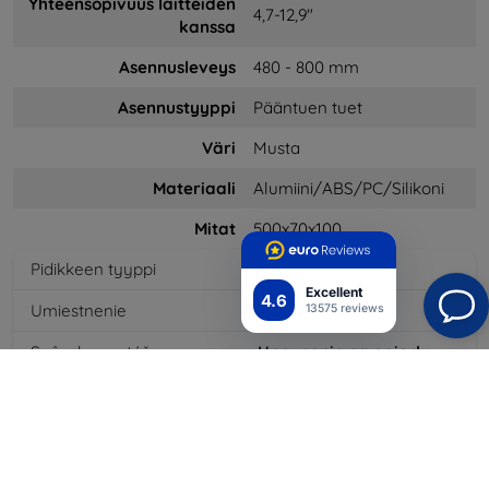
Yhteensopivuus laitteiden
4,7-12,9"
kanssa
Asennusleveys
480 - 800 mm
Asennustyyppi
Pääntuen tuet
Väri
Musta
Materiaali
Alumiini/ABS/PC/Silikoni
Mitat
500x70x100
Pidikkeen tyyppi
Selkänojaan
Excellent
4.6
Umiestnenie
Interiér
13575 reviews
Spôsob montáže
Upevnenie na opierku
hlavy
Maximálna uhlopriečka
12,9
"
zariadenia