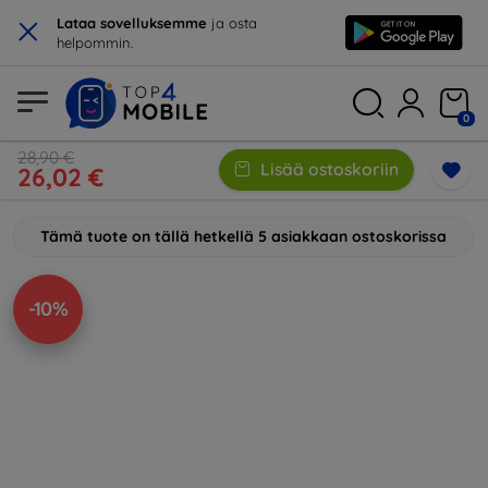
×
Lataa sovelluksemme
ja osta
helpommin.
0
28,90 €
Lisää ostoskoriin
26,02 €
Tämä tuote on tällä hetkellä 5 asiakkaan ostoskorissa
-10%