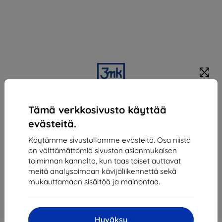
3MK kaksinkertainen niskatuki tablettipidike
Tämä verkkosivusto käyttää
Sopii:
Uni
evästeitä.
Kuvaus ja tekniset tiedot
Käytämme sivustollamme evästeitä. Osa niistä
28,90 €
on välttämättömiä sivuston asianmukaisen
26,02 €
toiminnan kannalta, kun taas toiset auttavat
meitä analysoimaan kävijäliikennettä sekä
mukauttamaan sisältöä ja mainontaa.
Hinta ilman ALV:tä
20,98 €
Lisää
Alennus kupongilla
-10%
EXTRA10
ostoskoriin
Hyväksy