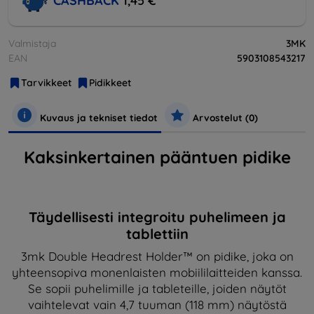
CASHBACK
1,45 €
Valmistaja
3MK
EAN
5903108543217
Tarvikkeet
Pidikkeet
Kuvaus ja tekniset tiedot
Arvostelut (0)
Kaksinkertainen pääntuen pidike
Täydellisesti integroitu puhelimeen ja
tablettiin
3mk Double Headrest Holder™ on pidike, joka on
yhteensopiva monenlaisten mobiililaitteiden kanssa.
Se sopii puhelimille ja tableteille, joiden näytöt
vaihtelevat vain 4,7 tuuman (118 mm) näytöstä