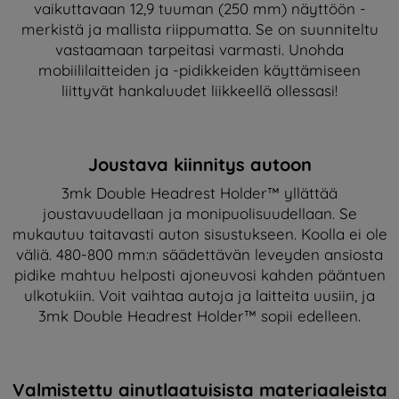
vaikuttavaan 12,9 tuuman (250 mm) näyttöön -
merkistä ja mallista riippumatta. Se on suunniteltu
vastaamaan tarpeitasi varmasti. Unohda
mobiililaitteiden ja -pidikkeiden käyttämiseen
liittyvät hankaluudet liikkeellä ollessasi!
Joustava kiinnitys autoon
3mk Double Headrest Holder™ yllättää
joustavuudellaan ja monipuolisuudellaan. Se
mukautuu taitavasti auton sisustukseen. Koolla ei ole
väliä. 480-800 mm:n säädettävän leveyden ansiosta
pidike mahtuu helposti ajoneuvosi kahden pääntuen
ulkotukiin. Voit vaihtaa autoja ja laitteita uusiin, ja
3mk Double Headrest Holder™ sopii edelleen.
Valmistettu ainutlaatuisista materiaaleista