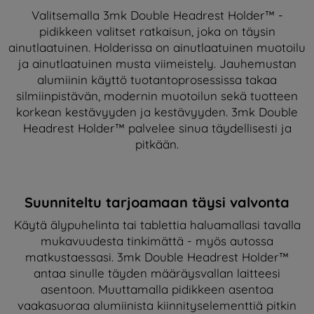
Valitsemalla 3mk Double Headrest Holder™ -
pidikkeen valitset ratkaisun, joka on täysin
ainutlaatuinen. Holderissa on ainutlaatuinen muotoilu
ja ainutlaatuinen musta viimeistely. Jauhemustan
alumiinin käyttö tuotantoprosessissa takaa
silmiinpistävän, modernin muotoilun sekä tuotteen
korkean kestävyyden ja kestävyyden. 3mk Double
Headrest Holder™ palvelee sinua täydellisesti ja
pitkään.
Suunniteltu tarjoamaan täysi valvonta
Käytä älypuhelinta tai tablettia haluamallasi tavalla
mukavuudesta tinkimättä - myös autossa
matkustaessasi. 3mk Double Headrest Holder™
antaa sinulle täyden määräysvallan laitteesi
asentoon. Muuttamalla pidikkeen asentoa
vaakasuoraa alumiinista kiinnityselementtiä pitkin