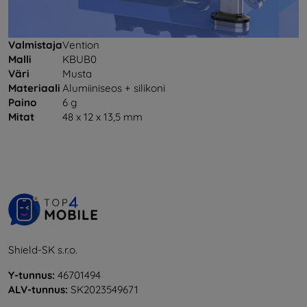
Valmistaja
Vention
Malli
KBUB0
Väri
Musta
Materiaali
Alumiiniseos + silikoni
Paino
6 g
Mitat
48 x 12 x 13,5 mm
Shield-SK s.r.o.
Y-tunnus:
46701494
ALV-tunnus:
SK2023549671