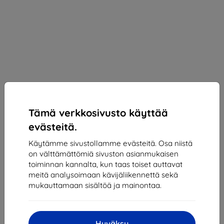
Tämä verkkosivusto käyttää
evästeitä.
Vention
Käytämme sivustollamme evästeitä. Osa niistä
Vention 3-porttinen suojus KBUB0 liittimelle musta
on välttämättömiä sivuston asianmukaisen
toiminnan kannalta, kun taas toiset auttavat
Sopii:
Uni
meitä analysoimaan kävijäliikennettä sekä
Kuvaus ja tekniset tiedot
mukauttamaan sisältöä ja mainontaa.
5,90 €
5,31 €
Hyväksy