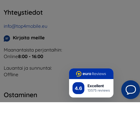
Yhteystiedot
info@top4mobile.eu
Kirjoita meille
Maanantaista perjantaihin:
Online
8:00 - 16:00
Lauantai ja sunnuntai:
Offline
Excellent
4.6
13575 reviews
Ostaminen
Toimitus ja maksaminen
Blog
Cashback