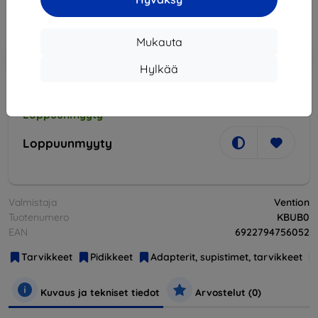
Hinta ilman ALV:tä
4,28 €
Mukauta
Lisää
Alennus kupongilla
-10%
EXTRA10
ostoskoriin
Hylkää
Loppuunmyyty
Loppuunmyyty
Valmistaja
Vention
Tuotenumero
KBUB0
EAN
6922794756052
Tarvikkeet
Pidikkeet
Adapterit, supistimet, tarvikkeet
Kuvaus ja tekniset tiedot
Arvostelut (0)