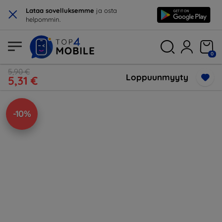
×
Lataa sovelluksemme
ja osta
helpommin.
0
5,90 €
Loppuunmyyty
5,31 €
-10%