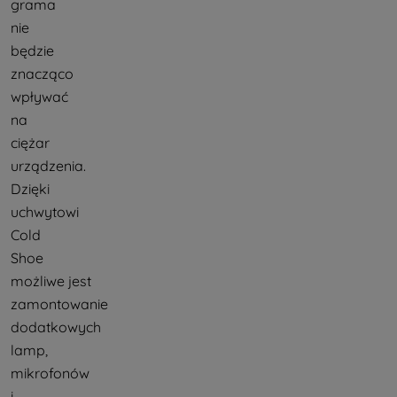
grama
nie
będzie
znacząco
wpływać
na
ciężar
urządzenia.
Dzięki
uchwytowi
Cold
Shoe
możliwe jest
zamontowanie
dodatkowych
lamp,
mikrofonów
i