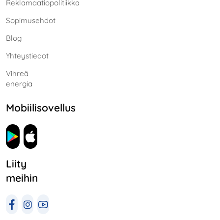
Reklamaatiopolitiikka
Sopimusehdot
Blog
Yhteystiedot
Vihreä
energia
Mobiilisovellus
Liity
meihin