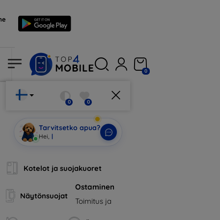
me
0
0
0
Tarvitsetko apua?
Olen Mobi
|
Kotelot ja suojakuoret
Ostaminen
Näytönsuojat
Toimitus ja