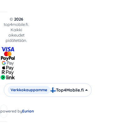
©
2026
top4mobile.fi.
Kaikki
oikeudet
pidätetään.
Top4Mobile.fi
Verkkokauppamme
 powered by
Eurion