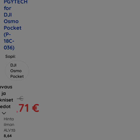
PGYTECH
for
DJI
Osmo
Pocket
(P-
18C-
036)
Sopii:
DJI
Osmo
Pocket
uvaus
ja
11,90 €
kniset
10,71 €
iedot
Hinta
ilman
ALV:tä
8,64