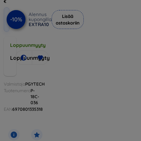
€
Alennus
Lisää
-10%
kupongilla
ostoskoriin
EXTRA10
Loppuunmyyty
Loppuunmyyty
Valmistaja
PGYTECH
Tuotenumero
P-
18C-
036
EAN
6970801335318
Tarvikkeet
Pidikkeet
Varaosat