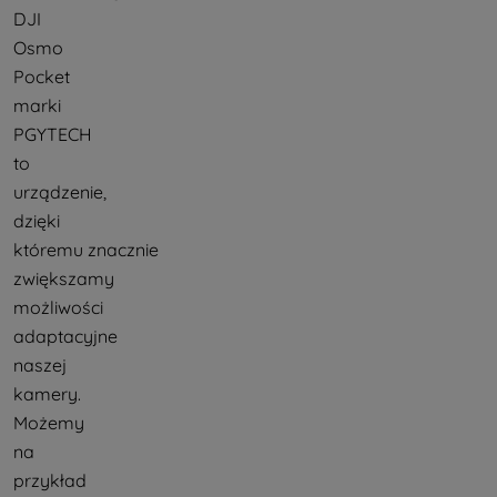
DJI
Osmo
Pocket
marki
PGYTECH
to
urządzenie,
dzięki
któremu znacznie
zwiększamy
możliwości
adaptacyjne
naszej
kamery.
Możemy
na
przykład