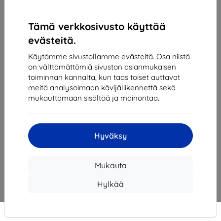
Kompatybilność
Tämä verkkosivusto käyttää
evästeitä.
DJI
Käytämme sivustollamme evästeitä. Osa niistä
Pocket
on välttämättömiä sivuston asianmukaisen
2
toiminnan kannalta, kun taas toiset auttavat
(Osmo
meitä analysoimaan kävijäliikennettä sekä
Pocket
mukauttamaan sisältöä ja mainontaa.
2)
DJI
Osmo
Hyväksy
Pocket
Mukauta
Hylkää