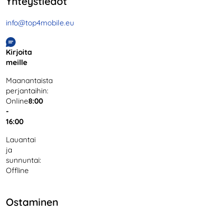
Yhteystiedot
info@top4mobile.eu
Kirjoita
meille
Maanantaista
perjantaihin:
Online
8:00
-
16:00
Lauantai
ja
sunnuntai:
Offline
Ostaminen