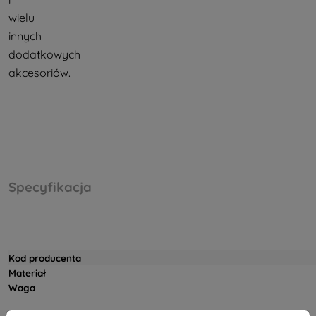
wielu
innych
dodatkowych
akcesoriów.
Specyfikacja
Kod producenta
Materiał
Waga