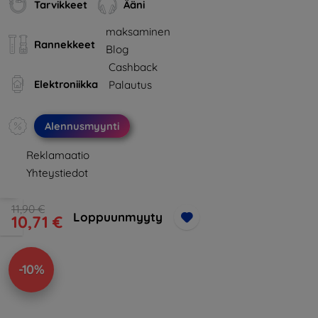
Tarvikkeet
Ääni
maksaminen
Rannekkeet
Blog
Cashback
Elektroniikka
Palautus
Alennusmyynti
Reklamaatio
Yhteystiedot
11,90 €
Loppuunmyyty
10,71 €
-10%