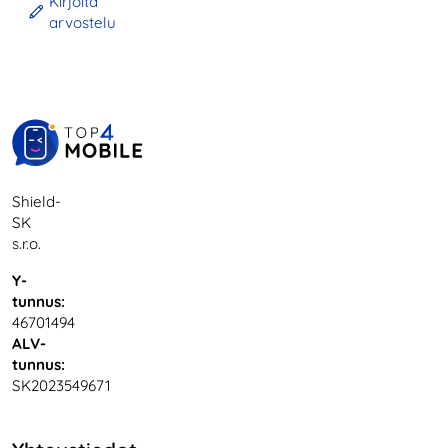
Kirjoita
arvostelu
Shield-
SK
s.r.o.
Y-
tunnus:
46701494
ALV-
tunnus:
SK2023549671