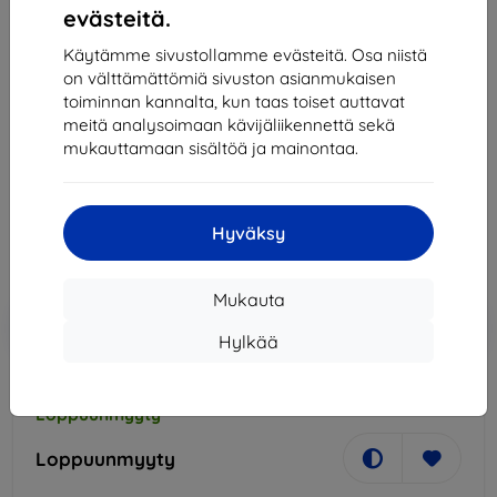
evästeitä.
Käytämme sivustollamme evästeitä. Osa niistä
on välttämättömiä sivuston asianmukaisen
toiminnan kannalta, kun taas toiset auttavat
meitä analysoimaan kävijäliikennettä sekä
Pidike Lifeproof LifeActiv Universal QuickMount
mukauttamaan sisältöä ja mainontaa.
Adaptor for Case (78-50360)
32,90 €
29,61 €
Hyväksy
Hinta ilman ALV:tä
23,88 €
Mukauta
Lisää
Alennus kupongilla
-10%
EXTRA10
ostoskoriin
Hylkää
Loppuunmyyty
Loppuunmyyty