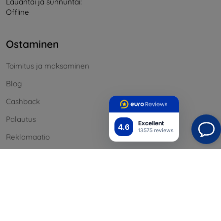
Lauantai ja sunnuntai:
Offline
Ostaminen
Toimitus ja maksaminen
Blog
Cashback
Palautus
Excellent
4.6
13575 reviews
Reklamaatio
Yhteystiedot
Tiedot
Brändimme
Evästeesi