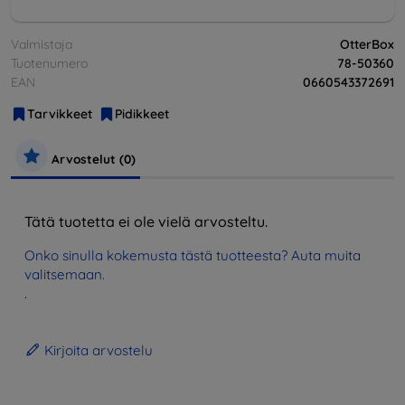
Valmistaja
OtterBox
Tuotenumero
78-50360
EAN
0660543372691
Tarvikkeet
Pidikkeet
Arvostelut (0)
Tätä tuotetta ei ole vielä arvosteltu.
Onko sinulla kokemusta tästä tuotteesta? Auta muita
valitsemaan.
.
Kirjoita arvostelu