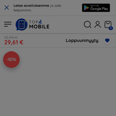
×
Lataa sovelluksemme
ja osta
helpommin.
0
32,90 €
Loppuunmyyty
29,61 €
-10%