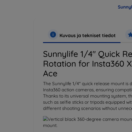
Sunnyl
Kuvaus ja tekniset tiedot
Sunnylife 1/4" Quick R
Rotation for Insta360 X
Ace
The Sunnylife 1/4" quick release mount i
Insta360 action cameras, ensuring compatibil
Thanks to its universal mounting system, 
such as selfie sticks or tripods equipped wi
different shooting scenarios without unne