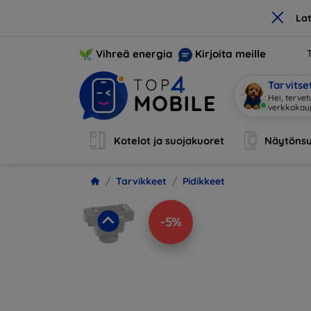
×
La
Vihreä energia
Kirjoita meille
Tarvits
Hei, tervet
Kotelot ja suojakuoret
Näytönsu
Tarvikkeet
Pidikkeet
-5%