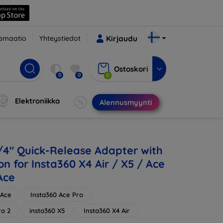
amaatio
Yhteystiedot
Kirjaudu
Ostoskori
0
0
0
Elektroniikka
Alennusmyynti
1/4" Quick-Release Adapter with
on for Insta360 X4 Air / X5 / Ace
 Ace
 Ace
Insta360 Ace Pro
ro 2
insta360 X5
Insta360 X4 Air