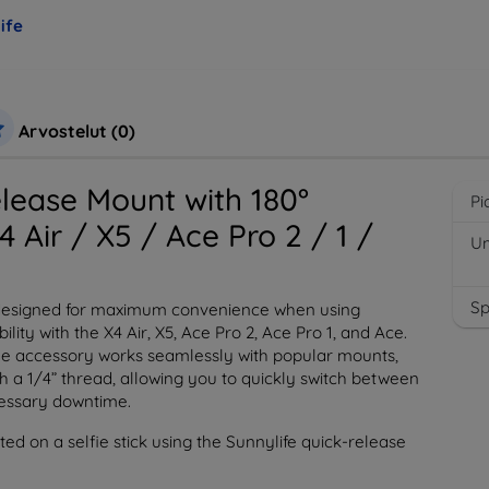
ife
Arvostelut (0)
elease Mount with 180°
Pi
4 Air / X5 / Ace Pro 2 / 1 /
Um
S
s designed for maximum convenience when using
ity with the X4 Air, X5, Ace Pro 2, Ace Pro 1, and Ace.
the accessory works seamlessly with popular mounts,
th a 1/4” thread, allowing you to quickly switch between
cessary downtime.