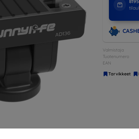
819
tila
CASH
Valmistaja
Tuotenumero
EAN
Tarvikkeet