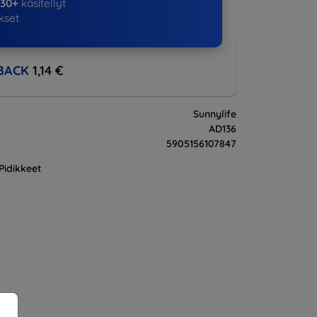
530+
käsitellyt
ukset
BACK
1,14 €
Sunnylife
AD136
5905156107847
Pidikkeet