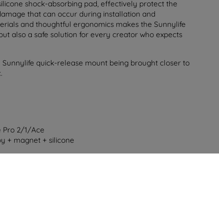
silicone shock-absorbing pad, effectively protect the
damage that can occur during installation and
erials and thoughtful ergonomics makes the Sunnylife
but also a safe solution for every creator who expects
e Pro 2/1/Ace
oy + magnet + silicone