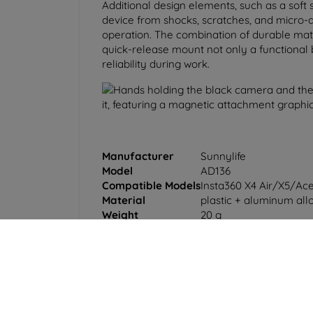
Additional design elements, such as a soft 
device from shocks, scratches, and micro-
operation. The combination of durable mat
quick-release mount not only a functional 
reliability during work.
Manufacturer
Sunnylife
Model
AD136
Compatible Models
Insta360 X4 Air/X5/Ac
Material
plastic + aluminum all
Weight
20 g
Dimensions
46 × 33 × 18 mm