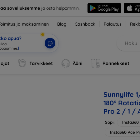
taa sovelluksemme
ja osta helpommin.
Toimitus ja maksaminen
Blog
Cashback
Palautus
Rekl
etko apua?
u
|
ojat
Tarvikkeet
Ääni
Rannekkeet
Sunnylife 
180° Rotati
Pro 2 / 1 /
Sopii:
Insta360
Insta360 Ace P