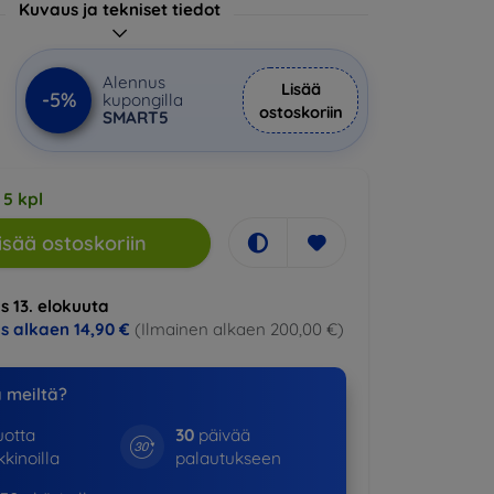
Kuvaus ja tekniset tiedot
Alennus
Lisää
-5%
kupongilla
ostoskoriin
SMART5
 5 kpl
isää ostoskoriin
s 13. elokuuta
us alkaen
14,90 €
(Ilmainen alkaen 200,00 €)
a meiltä?
otta
30
päivää
kinoilla
palautukseen