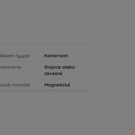
dikkeen tyyppi
Kameraan
iestnenie
Stojace alebo
závesné
pôsob montáže
Magnetické