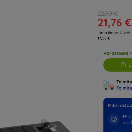
22,90 €
21,76 €
Hinta ilman ALV:tä
17,55 €
Varastossa >
L
Toimitu
Toimit
Miksi osta
14
vu
mark