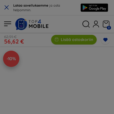
×
Lataa sovelluksemme
ja osta
helpommin.
0
62,91 €
Lisää ostoskoriin
56,62 €
-10%