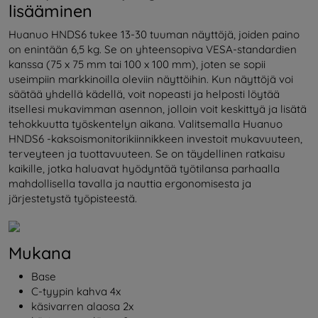
lisääminen
Huanuo HNDS6 tukee 13-30 tuuman näyttöjä, joiden paino
on enintään 6,5 kg. Se on yhteensopiva VESA-standardien
kanssa (75 x 75 mm tai 100 x 100 mm), joten se sopii
useimpiin markkinoilla oleviin näyttöihin. Kun näyttöjä voi
säätää yhdellä kädellä, voit nopeasti ja helposti löytää
itsellesi mukavimman asennon, jolloin voit keskittyä ja lisätä
tehokkuutta työskentelyn aikana. Valitsemalla Huanuo
HNDS6 -kaksoismonitorikiinnikkeen investoit mukavuuteen,
terveyteen ja tuottavuuteen. Se on täydellinen ratkaisu
kaikille, jotka haluavat hyödyntää työtilansa parhaalla
mahdollisella tavalla ja nauttia ergonomisesta ja
järjestetystä työpisteestä.
Mukana
Base
C-tyypin kahva 4x
käsivarren alaosa 2x