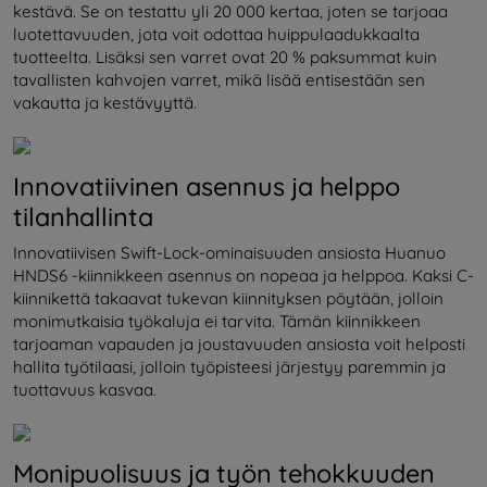
kestävä. Se on testattu yli 20 000 kertaa, joten se tarjoaa
luotettavuuden, jota voit odottaa huippulaadukkaalta
tuotteelta. Lisäksi sen varret ovat 20 % paksummat kuin
tavallisten kahvojen varret, mikä lisää entisestään sen
vakautta ja kestävyyttä.
Innovatiivinen asennus ja helppo
tilanhallinta
Innovatiivisen Swift-Lock-ominaisuuden ansiosta Huanuo
HNDS6 -kiinnikkeen asennus on nopeaa ja helppoa. Kaksi C-
kiinnikettä takaavat tukevan kiinnityksen pöytään, jolloin
monimutkaisia työkaluja ei tarvita. Tämän kiinnikkeen
tarjoaman vapauden ja joustavuuden ansiosta voit helposti
hallita työtilaasi, jolloin työpisteesi järjestyy paremmin ja
tuottavuus kasvaa.
Monipuolisuus ja työn tehokkuuden