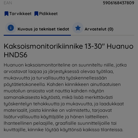
EAN
5906168437809
Tarvikkeet
Pidikkeet
Kuvaus ja tekniset tiedot
Arvostelut (0)
Kaksoismonitorikiinnike 13-30" Huanuo
HNDS6
Huanuon kaksoismonitoriteline on suunniteltu niille, jotka
arvostavat laajaa ja järjestyksessä olevaa työtilaa,
mukavuutta ja turvallisuutta työskennellessään
pöytätietokoneella. Kahden kiinnikkeen ainutlaatuisen
muotoilun ansiosta voit nauttia kahden näytön
samanaikaisesta käytöstä, mikä lisää merkittävästi
työskentelyn tehokkuutta ja mukavuutta, ja laadukkaat
materiaalit, joista kiinnike on valmistettu, tarjoavat
lisäturvallisuutta käyttäjälle ja hänen laitteilleen.
Ihanteellinen pelaajille, graafisille suunnittelijoille tai
kuvittajille, kiinnike löytää käyttönsä kaikissa tilanteissa.