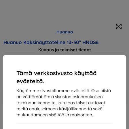
Huanuo
Huanuo Kaksinäyttöteline 13-30" HNDS6
Kuvaus ja tekniset tiedot
62,91 €
56,62 €
Tämä verkkosivusto käyttää
Hinta ilman ALV:tä
45,66 €
evästeitä.
Käytämme sivustollamme evästeitä. Osa niistä
Lisää
Alennus kupongilla
-10%
on välttämättömiä sivuston asianmukaisen
EXTRA10
ostoskoriin
toiminnan kannalta, kun taas toiset auttavat
meitä analysoimaan kävijäliikennettä sekä
mukauttamaan sisältöä ja mainontaa.
Varastossa > 5 kpl