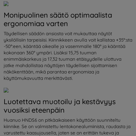
Monipuolinen säätö optimaalista
ergonomiaa varten
Täydellisen säädön ansiosta voit mukauttaa näytöt
yksilöllisiin tarpeisiisi. Kiinnikkeen avulla voit kallistaa +35°:sta
-50°:een, kääntää oikealle ja vasemmalle 180° ja kääntää
kokonaan 360° ympäri. Lisäksi 15,75 tuuman
enimmäiskorkeus ja 17,32 tuuman etäisyydelle ulottuva
jatke mahdollistaa näyttöjen täydellisen sijoittamisen
näkökenttään, mikä parantaa ergonomiaa ja
käyttömukavuutta merkittävästi.
Luotettava muotoilu ja kestävyys
vuosiksi eteenpäin
Huanuo HNDS6 on pitkäaikaiseen käyttöön suunniteltu
kiinnike. Se on valmistettu lentokonealumiinista, raudasta ja
varustettu kaasujousella, joten se on erittäin tukeva ja