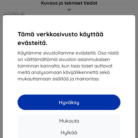
Kuvaus ja tekniset tiedot
42,90 €
40,76 €
Tämä verkkosivusto käyttää
Hinta ilman ALV:tä
32,87 €
evästeitä.
Lisää
Alennus kupongilla
-5%
Käytämme sivustollamme evästeitä. Osa niistä
SMART5
ostoskoriin
on välttämättömiä sivuston asianmukaisen
toiminnan kannalta, kun taas toiset auttavat
meitä analysoimaan kävijäliikennettä sekä
Loppuunmyyty
mukauttamaan sisältöä ja mainontaa.
Loppuunmyyty
Hyväksy
Valmistaja
Telesin
Mukauta
Tuotenumero
GP-BTR-905-GY-B
EAN
6972860179766
Hylkää