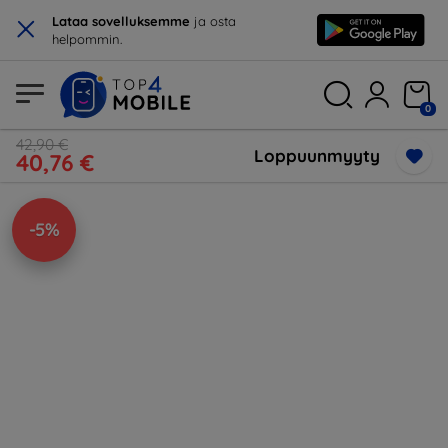
×
Lataa sovelluksemme
ja osta
helpommin.
0
42,90 €
Loppuunmyyty
40,76 €
-5%