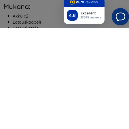
Mukana:
Excellent
4.6
Akku x2
13575 reviews
Latauskaapeli
Latauskotelo
Tekniset tiedot:
Valmistaja
Telesin
Malli
GP-BTR-905-GY
Yhteensopivuus
GoPro Hero 9/Hero 10
Paino
147,6g
Liitäntä
Type-C
Siirtonopeus
20 MB/S
Siirtoprotokolla
Micro-B USB 2.0