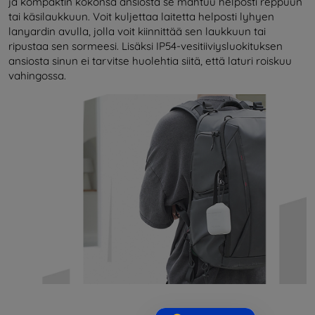
ja kompaktin kokonsa ansiosta se mahtuu helposti reppuun
tai käsilaukkuun. Voit kuljettaa laitetta helposti lyhyen
lanyardin avulla, jolla voit kiinnittää sen laukkuun tai
ripustaa sen sormeesi. Lisäksi IP54-vesitiiviysluokituksen
ansiosta sinun ei tarvitse huolehtia siitä, että laturi roiskuu
vahingossa.