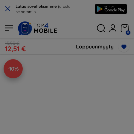
×
Lataa sovelluksemme
ja osta
helpommin.
0
13,90 €
Loppuunmyyty
12,51 €
-10%