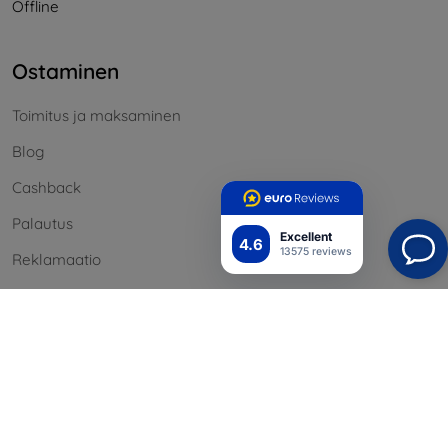
Offline
Ostaminen
Toimitus ja maksaminen
Blog
Cashback
Palautus
Excellent
4.6
13575 reviews
Reklamaatio
Yhteystiedot
Tiedot
Brändimme
Evästeesi