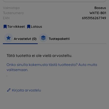
Valmistaja
Baseus
Tuotenumero
WXTE-B01
EAN
6953156267749
Tarvikkeet
Lataus
Arvostelut (0)
Tuotepaketti
Tätä tuotetta ei ole vielä arvosteltu.
Onko sinulla kokemusta tästä tuotteesta? Auta muita
valitsemaan.
.
Kirjoita arvostelu