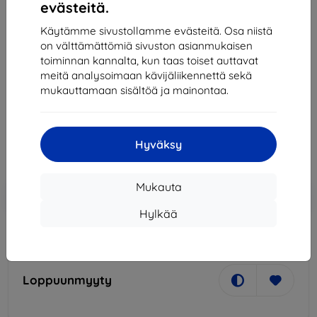
evästeitä.
Käytämme sivustollamme evästeitä. Osa niistä
on välttämättömiä sivuston asianmukaisen
toiminnan kannalta, kun taas toiset auttavat
meitä analysoimaan kävijäliikennettä sekä
Baseus Qi Inductive Charging Adapter (USB-C)
mukauttamaan sisältöä ja mainontaa.
13,90 €
12,51 €
Hyväksy
Hinta ilman ALV:tä
10,09 €
Mukauta
Lisää
Alennus kupongilla
-10%
EXTRA10
ostoskoriin
Hylkää
Loppuunmyyty
Loppuunmyyty