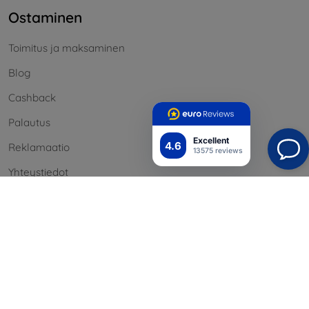
Ostaminen
Toimitus ja maksaminen
Blog
Cashback
Palautus
Excellent
4.6
Reklamaatio
13575 reviews
Yhteystiedot
Tiedot
Brändimme
Evästeesi
Henkilötietojen suoja