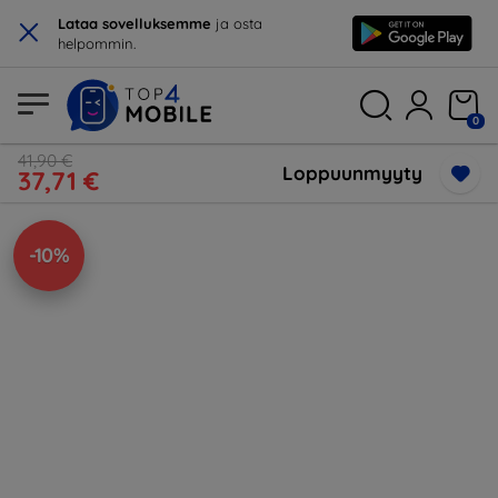
×
Lataa sovelluksemme
ja osta
helpommin.
0
41,90 €
Loppuunmyyty
37,71 €
-10%