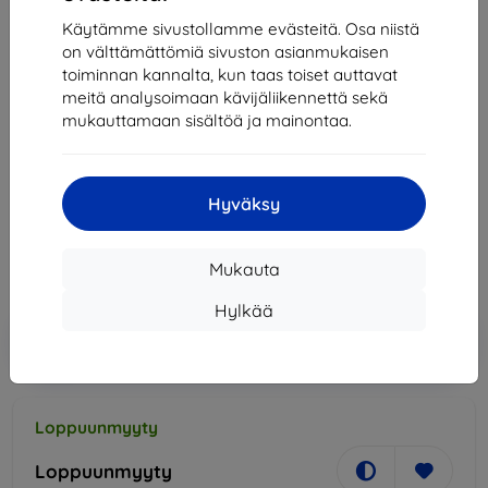
Käytämme sivustollamme evästeitä. Osa niistä
on välttämättömiä sivuston asianmukaisen
toiminnan kannalta, kun taas toiset auttavat
meitä analysoimaan kävijäliikennettä sekä
Laturi Mophie Juice pack for iPhone 11 Pro Max
mukauttamaan sisältöä ja mainontaa.
black (401004413)
Sopii:
Apple iPhone 11 Pro Max
41,90 €
Hyväksy
37,71 €
Mukauta
Hinta ilman ALV:tä
30,41 €
Hylkää
Lisää
Alennus kupongilla
-10%
EXTRA10
ostoskoriin
Loppuunmyyty
Loppuunmyyty