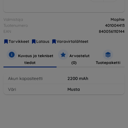
Valmistaja
Mophie
Tuotenumero
401004413
EAN
840056110144
Tarvikkeet
Lataus
Varavirtalähteet
Kuvaus ja tekniset
Arvostelut
tiedot
(0)
Tuotepaketti
Akun kapasiteetti
2200
mAh
Väri
Musta