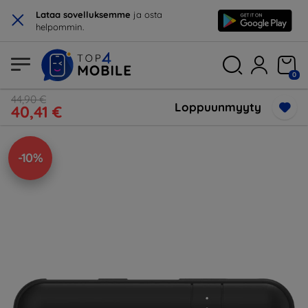
×
Lataa sovelluksemme
ja osta
helpommin.
0
44,90 €
Loppuunmyyty
40,41 €
-10%