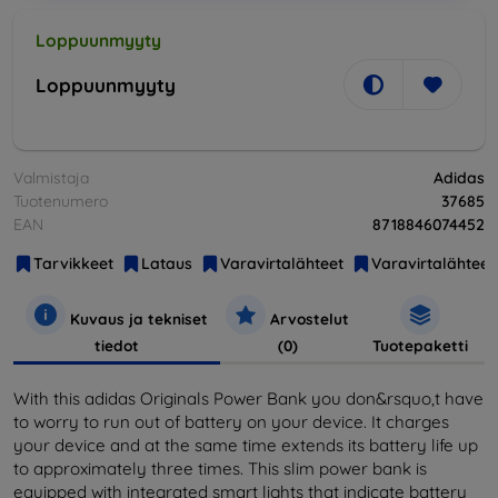
Loppuunmyyty
Loppuunmyyty
Valmistaja
Adidas
Tuotenumero
37685
EAN
8718846074452
Tarvikkeet
Lataus
Varavirtalähteet
Varavirtalähteet
Kuvaus ja tekniset
Arvostelut
tiedot
(0)
Tuotepaketti
With this adidas Originals Power Bank you don&rsquo,t have
to worry to run out of battery on your device. It charges
your device and at the same time extends its battery life up
to approximately three times. This slim power bank is
equipped with integrated smart lights that indicate battery