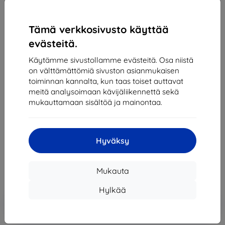
Tämä verkkosivusto käyttää
evästeitä.
Käytämme sivustollamme evästeitä. Osa niistä
on välttämättömiä sivuston asianmukaisen
toiminnan kannalta, kun taas toiset auttavat
meitä analysoimaan kävijäliikennettä sekä
Laturi ADIDAS - Powerbank for Universal black
mukauttamaan sisältöä ja mainontaa.
(37685)
Kuvaus ja tekniset tiedot
44,90 €
Hyväksy
40,41 €
Mukauta
Hinta ilman ALV:tä
32,59 €
Hylkää
Lisää
Alennus kupongilla
-10%
EXTRA10
ostoskoriin