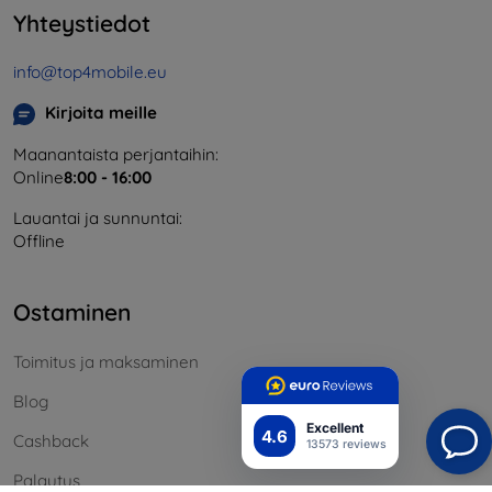
Yhteystiedot
info@top4mobile.eu
Kirjoita meille
Maanantaista perjantaihin:
Online
8:00 - 16:00
Lauantai ja sunnuntai:
Offline
Ostaminen
Toimitus ja maksaminen
Blog
Excellent
4.6
Cashback
13573 reviews
Palautus