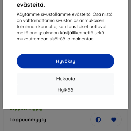
evästeitä.
Käytämme sivustollamme evästeitä. Osa niistä
on välttämättömiä sivuston asianmukaisen
Xqisit
toiminnan kannalta, kun taas toiset auttavat
XQISIT Travel Charger 2.4A Single USB EU - Micro U
meitä analysoimaan kävijäliikennettä sekä
white (31534)
mukauttamaan sisältöä ja mainontaa.
41,90 €
37,71 €
Hyväksy
Hinta ilman ALV:tä
30,41 €
Mukauta
Lisää
Alennus kupongilla
-10%
EXTRA10
ostoskoriin
Hylkää
Loppuunmyyty
Loppuunmyyty