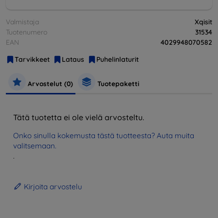
Valmistaja
Xqisit
Tuotenumero
31534
EAN
4029948070582
Tarvikkeet
Lataus
Puhelinlaturit
Arvostelut (0)
Tuotepaketti
Tätä tuotetta ei ole vielä arvosteltu.
Onko sinulla kokemusta tästä tuotteesta? Auta muita
valitsemaan.
.
Kirjoita arvostelu