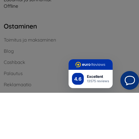
Offline
Ostaminen
Toimitus ja maksaminen
Blog
Cashback
Palautus
Excellent
4.6
13575 reviews
Reklamaatio
Yhteystiedot
Tiedot
Brändimme
Evästeesi