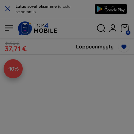
×
Lataa sovelluksemme
ja osta
helpommin.
0
41,90 €
Loppuunmyyty
37,71 €
-10%