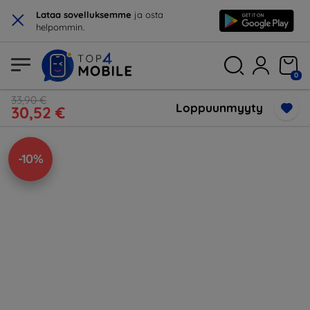
×
Lataa sovelluksemme
ja osta
helpommin.
0
33,90 €
Loppuunmyyty
30,52 €
-10%