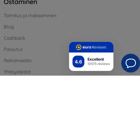
Ostaminen
Toimitus ja maksaminen
Blog
Cashback
Palautus
Excellent
Reklamaatio
4.6
13575 reviews
Yhteystiedot
Tiedot
Brändimme
Evästeesi
Henkilötietojen suoja
Reklamaatiopolitiikka