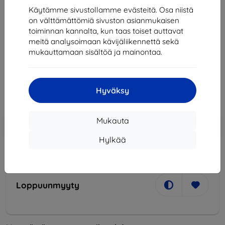
Käytämme sivustollamme evästeitä. Osa niistä
on välttämättömiä sivuston asianmukaisen
toiminnan kannalta, kun taas toiset auttavat
meitä analysoimaan kävijäliikennettä sekä
Kaapeli OtterBox USB-C Cable 2m (78-51410)
mukauttamaan sisältöä ja mainontaa.
33,90 €
30,52 €
Hyväksy
Hinta ilman ALV:tä
24,61 €
Lisää
Alennus kupongilla
Mukauta
-10%
EXTRA10
ostoskoriin
Hylkää
Loppuunmyyty
Loppuunmyyty