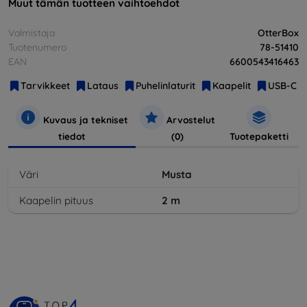
Muut tämän tuotteen vaihtoehdot
Valmistaja
OtterBox
Tuotenumero
78-51410
EAN
6600543416463
Tarvikkeet
Lataus
Puhelinlaturit
Kaapelit
USB-C
Kuvaus ja tekniset
Arvostelut
tiedot
(0)
Tuotepaketti
Väri
Musta
Kaapelin pituus
2
m