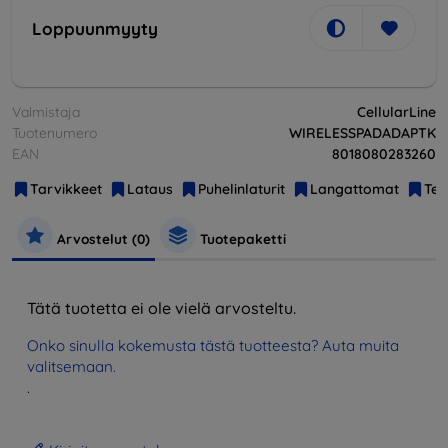
Loppuunmyyty
Valmistaja
CellularLine
Tuotenumero
WIRELESSPADADAPTK
EAN
8018080283260
Tarvikkeet
Lataus
Puhelinlaturit
Langattomat
Tel
Arvostelut (0)
Tuotepaketti
Tätä tuotetta ei ole vielä arvosteltu.
Onko sinulla kokemusta tästä tuotteesta? Auta muita
valitsemaan.
.