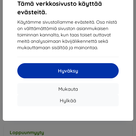
Tämä verkkosivusto käyttää
evästeitä.
Käytämme sivustollamme evästeitä. Osa niistä
on välttämättömiä sivuston asianmukaisen
toiminnan kannalta, kun taas toiset auttavat
meitä analysoimaan kävijäliikennettä sekä
mukauttamaan sisältöä ja mainontaa.
Telakointiasema Bezdrôtová rýchla nabíjačka
CellularLine WIRELESSPAD ADAPTIVE, Qi štandard,
Čierno-strieborná
42,90 €
Hyväksy
38,61 €
Mukauta
Hinta ilman ALV:tä
31,14 €
Hylkää
Lisää
Alennus kupongilla
-10%
EXTRA10
ostoskoriin
Loppuunmyyty