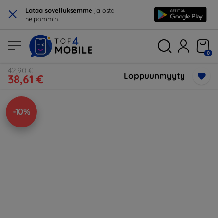
×
Lataa sovelluksemme
ja osta
helpommin.
0
42,90 €
Loppuunmyyty
38,61 €
-10%