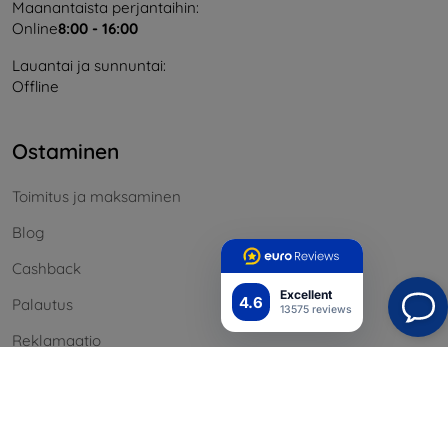
Maanantaista perjantaihin:
Online
8:00 - 16:00
Lauantai ja sunnuntai:
Offline
Ostaminen
Toimitus ja maksaminen
Blog
Cashback
Excellent
4.6
Palautus
13575 reviews
Reklamaatio
Yhteystiedot
Tiedot